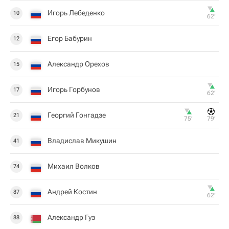
Игорь Лебеденко
10
62‎’‎
Егор Бабурин
12
Александр Орехов
15
Игорь Горбунов
17
62‎’‎
Георгий Гонгадзе
21
75‎’‎
79‎’‎
Владислав Микушин
41
Михаил Волков
74
Андрей Костин
87
62‎’‎
Александр Гуз
88