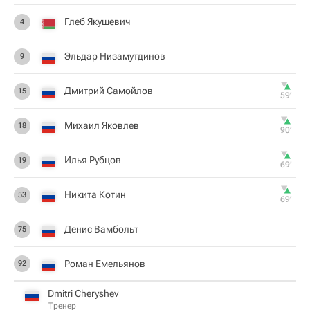
Глеб Якушевич
4
Эльдар Низамутдинов
9
Дмитрий Самойлов
15
59‎’‎
Михаил Яковлев
18
90‎’‎
Илья Рубцов
19
69‎’‎
Никита Котин
53
69‎’‎
Денис Вамбольт
75
Роман Емельянов
92
Dmitri Cheryshev
Тренер