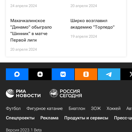
24 апреля 2024
20 апреля 2024
Махачкалинское
Ширко возглавил
"Динамо" обыграло
академию "Торпедо"
"Шинник" в матче
19 апреля 2024
Первой лиги
20 апреля 2024
Футбол
Фигурное катание
Биатлон
ЗОЖ
Хоккей
Ав
Спецпроекты
Реклама
Продукты и сервисы
Пресс-ц
Версия 2023.1 Beta