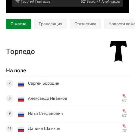
79‎’‎
Георгий Гонгадзе
52‎’‎
Василий Алейников
О матче
Трансляция
Статистика
Новости ком
Торпедо
На поле
Сергей Бородин
2
Александр Иванков
3
65‎’‎
Илья Стефанович
9
62‎’‎
Даниил Шамкин
11
75‎’‎