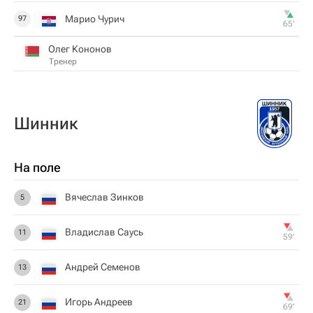
Марио Чурич
97
65‎’‎
Олег Кононов
Тренер
Шинник
На поле
Вячеслав Зинков
5
Владислав Саусь
11
59‎’‎
Андрей Семенов
13
Игорь Андреев
21
69‎’‎