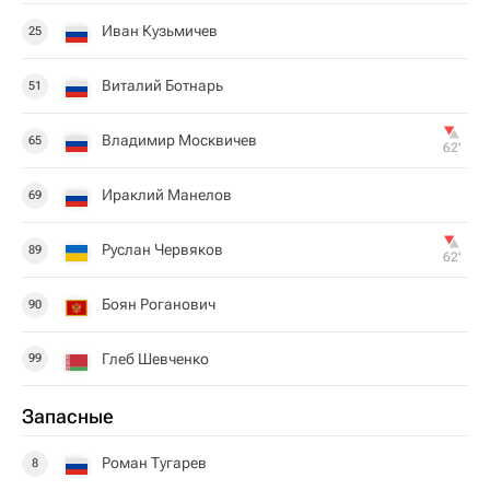
Иван Кузьмичев
25
Виталий Ботнарь
51
Владимир Москвичев
65
62‎’‎
Ираклий Манелов
69
Руслан Червяков
89
62‎’‎
Боян Роганович
90
Глеб Шевченко
99
Запасные
Роман Тугарев
8