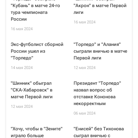
"Кубань" в матче 24-го
"Акрон" в матче Первой
тура чемпионата
лиги
России
16 мая 2024
16 мая 2024
Экс-футболист сборной
"Торпедо" и "Алания"
России ушел из
сыграли вничью в матче
"Торпедо"
Первой лиги
14 мая 2024
12 мая 2024
"Шинник" обыграл
Президент "Торпедо"
"СКА-Хабаровск" в
назвал вопрос об
матче Первой лиги
отставке Кононова
некорректным
12 мая 2024
06 мая 2024
"Хочу, чтобы в "Зените"
"Енисей" без Тихонова
играло больше
сыграл вничью с