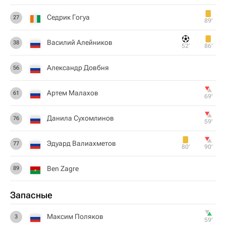
Седрик Гогуа
27
89‎’‎
Василий Алейников
38
52‎’‎
86‎’‎
Александр Довбня
56
Артем Малахов
61
69‎’‎
Данила Сухомлинов
76
59‎’‎
Эдуард Валиахметов
77
80‎’‎
90‎’‎
Ben Zagre
89
Запасные
Максим Поляков
3
59‎’‎