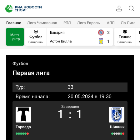
Главное
Лига Чемпионов
РПЛ
Лига Европы
АПЛ
Ла Лига
2
Бавария
Матч-
Футбол
Теннис
центр
1
Астон Вилла
Завершен
Завершен
Футбол
Первая лига
Тур:
33
Время начала:
20.05.2024 в 19:30
Завершен
1
:
1
Торпедо
Шинник