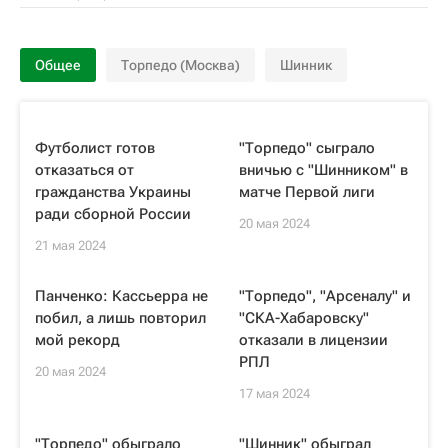
Общее
Торпедо (Москва)
Шинник
Футболист готов
"Торпедо" сыграло
отказаться от
вничью с "Шинником" в
гражданства Украины
матче Первой лиги
ради сборной России
20 мая 2024
21 мая 2024
Панченко: Кассьерра не
"Торпедо", "Арсеналу" и
побил, а лишь повторил
"СКА-Хабаровску"
мой рекорд
отказали в лицензии
РПЛ
20 мая 2024
17 мая 2024
"Торпедо" обыграло
"Шинник" обыграл