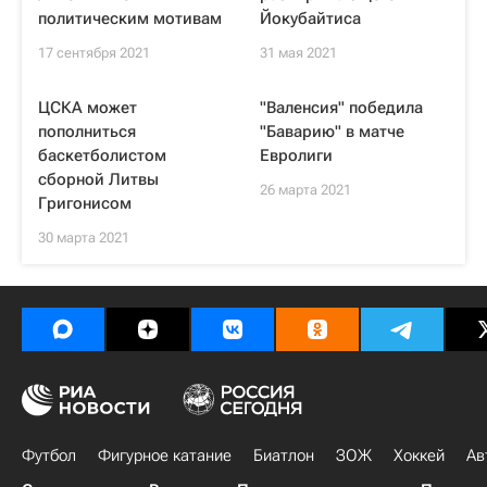
политическим мотивам
Йокубайтиса
17 сентября 2021
31 мая 2021
ЦСКА может
"Валенсия" победила
пополниться
"Баварию" в матче
баскетболистом
Евролиги
сборной Литвы
26 марта 2021
Григонисом
30 марта 2021
Футбол
Фигурное катание
Биатлон
ЗОЖ
Хоккей
Ав