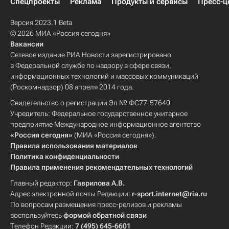
Спецпроекты
Реклама
Продукты и сервисы
Пресс-ц
Версия 2023.1 Beta
© 2026 МИА «Россия сегодня»
Вакансии
Сетевое издание РИА Новости зарегистрировано
в Федеральной службе по надзору в сфере связи,
информационных технологий и массовых коммуникаций
(Роскомнадзор) 08 апреля 2014 года.
Свидетельство о регистрации Эл № ФС77-57640
Учредитель: Федеральное государственное унитарное
предприятие Международное информационное агентство
«Россия сегодня»
(МИА «Россия сегодня»).
Правила использования материалов
Политика конфиденциальности
Правила применения рекомендательных технологий
Главный редактор:
Гаврилова А.В.
Адрес электронной почты Редакции:
r-sport.internet@ria.ru
По вопросам размещения пресс-релизов и рекламы
воспользуйтесь
формой обратной связи
Телефон Редакции:
7 (495) 645-6601