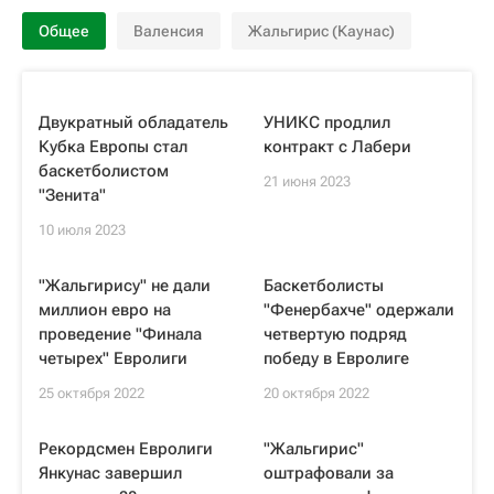
Общее
Валенсия
Жальгирис (Каунас)
Двукратный обладатель
УНИКС продлил
Кубка Европы стал
контракт с Лабери
баскетболистом
21 июня 2023
"Зенита"
10 июля 2023
"Жальгирису" не дали
Баскетболисты
миллион евро на
"Фенербахче" одержали
проведение "Финала
четвертую подряд
четырех" Евролиги
победу в Евролиге
25 октября 2022
20 октября 2022
Рекордсмен Евролиги
"Жальгирис"
Янкунас завершил
оштрафовали за