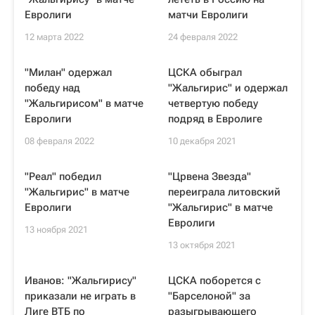
Евролиги
матчи Евролиги
12 марта 2022
24 февраля 2022
"Милан" одержал
ЦСКА обыграл
победу над
"Жальгирис" и одержал
"Жальгирисом" в матче
четвертую победу
Евролиги
подряд в Евролиге
08 февраля 2022
10 декабря 2021
"Реал" победил
"Црвена Звезда"
"Жальгирис" в матче
переиграла литовский
Евролиги
"Жальгирис" в матче
Евролиги
13 ноября 2021
13 октября 2021
Иванов: "Жальгирису"
ЦСКА поборется с
приказали не играть в
"Барселоной" за
Лиге ВТБ по
разыгрывающего