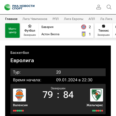
Главное
Лига Чемпионов
РПЛ
Лига Европы
АПЛ
Ла Лига
2
Бавария
Матч-
Футбол
Теннис
центр
1
Астон Вилла
Завершен
Завершен
Баскетбол
Евролига
Тур:
20
Время начала:
09.01.2024 в 22:30
Завершен
79
:
84
Валенсия
Жальгирис