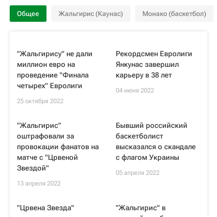
Общее
Жальгирис (Каунас)
Монако (баскетбол)
"Жальгирису" не дали
Рекордсмен Евролиги
миллион евро на
Янкунас завершил
проведение "Финала
карьеру в 38 лет
четырех" Евролиги
04 июня 2022
25 октября 2022
"Жальгирис"
Бывший российский
оштрафовали за
баскетболист
провокации фанатов на
высказался о скандале
матче с "Црвеной
с флагом Украины
Звездой"
05 апреля 2022
13 апреля 2022
"Црвена Звезда"
"Жальгирис" в