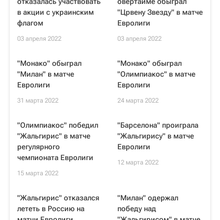
отказалась участвовать
овертайме обыграл
в акции с украинским
"Црвену Звезду" в матче
флагом
Евролиги
03 апреля 2022
03 апреля 2022
"Монако" обыграл
"Монако" обыграл
"Милан" в матче
"Олимпиакос" в матче
Евролиги
Евролиги
31 марта 2022
24 марта 2022
"Олимпиакос" победил
"Барселона" проиграла
"Жальгирис" в матче
"Жальгирису" в матче
регулярного
Евролиги
чемпионата Евролиги
12 марта 2022
15 марта 2022
"Жальгирис" отказался
"Милан" одержал
лететь в Россию на
победу над
матчи Евролиги
"Жальгирисом" в матче