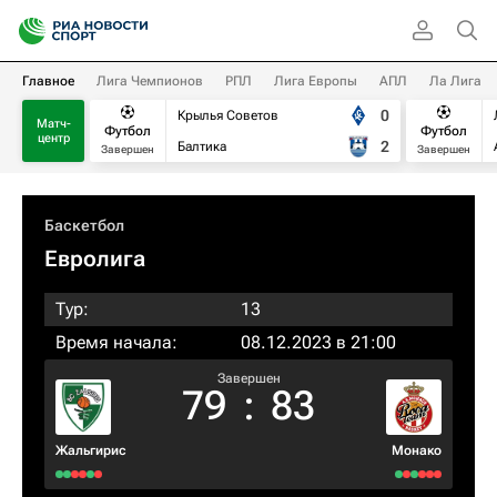
Главное
Лига Чемпионов
РПЛ
Лига Европы
АПЛ
Ла Лига
0
Крылья Советов
Матч-
Футбол
Футбол
центр
2
Балтика
Завершен
Завершен
Баскетбол
Евролига
Тур:
13
Время начала:
08.12.2023 в 21:00
Завершен
79
:
83
Жальгирис
Монако