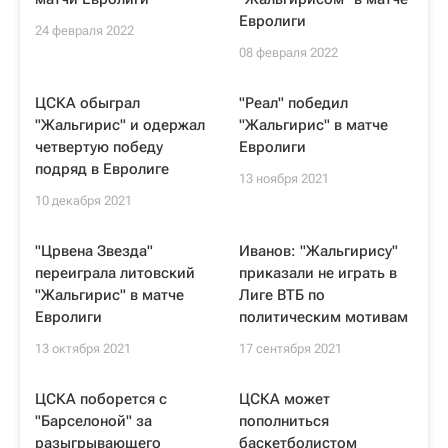
Евролиги
24 февраля 2022
08 февраля 2022
ЦСКА обыграл
"Реал" победил
"Жальгирис" и одержал
"Жальгирис" в матче
четвертую победу
Евролиги
подряд в Евролиге
13 ноября 2021
10 декабря 2021
"Црвена Звезда"
Иванов: "Жальгирису"
переиграла литовский
приказали не играть в
"Жальгирис" в матче
Лиге ВТБ по
Евролиги
политическим мотивам
13 октября 2021
17 сентября 2021
ЦСКА поборется с
ЦСКА может
"Барселоной" за
пополниться
разыгрывающего
баскетболистом