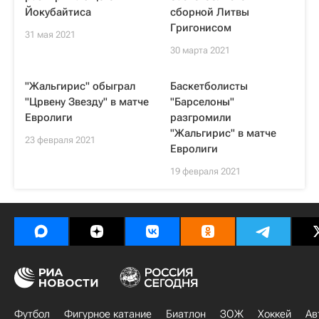
Йокубайтиса
сборной Литвы
Григонисом
31 мая 2021
30 марта 2021
"Жальгирис" обыграл
Баскетболисты
"Црвену Звезду" в матче
"Барселоны"
Евролиги
разгромили
"Жальгирис" в матче
23 февраля 2021
Евролиги
19 февраля 2021
Футбол
Фигурное катание
Биатлон
ЗОЖ
Хоккей
Ав