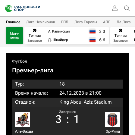
Главное
Лига Чемпионов
РПЛ
Лига Европы
АПЛ
Ла Лига
3
3
А. Калинская
Матч-
Теннис
Теннис
центр
6
6
Д. Шнайдер
Завершен
Завершен
Футбол
Премьер-лига
Тур:
18
Время начала:
24.12.2023 в 21:00
Стадион:
King Abdul Aziz Stadium
Завершен
3
:
1
Аль-Вахда
Эр-Рияд