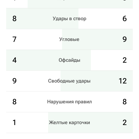
8
6
Удары в створ
7
9
Угловые
4
2
Офсайды
9
12
Свободные удары
8
8
Нарушения правил
1
2
Желтые карточки