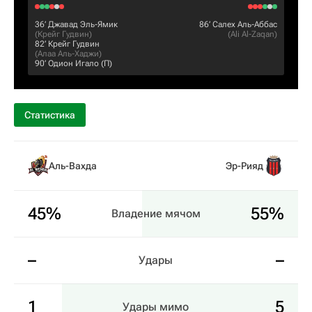
36‎’‎
Джавад Эль-Ямик
86‎’‎
Салех Аль-Аббас
(
Крейг Гудвин
)
(
Ali Al-Zaqan
)
82‎’‎
Крейг Гудвин
(
Алаа Аль-Хаджи
)
90‎’‎
Одион Игало
(П)
Статистика
Аль-Вахда
Эр-Рияд
45%
55%
Владение мячом
–
–
Удары
1
5
Удары мимо