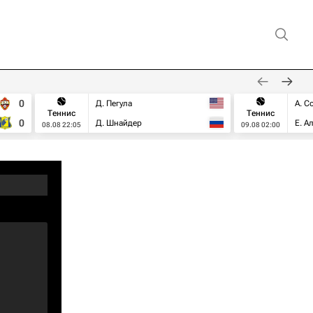
0
Д. Пегула
А. С
Теннис
Теннис
0
Д. Шнайдер
Е. А
08.08 22:05
09.08 02:00