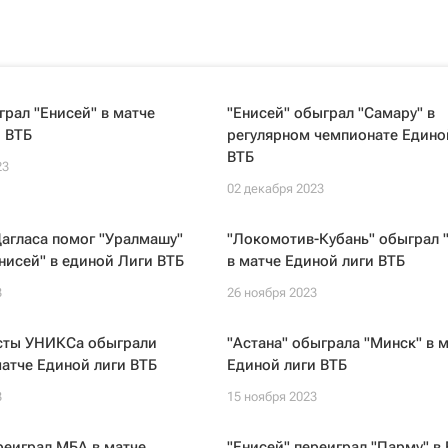
рал "Енисей" в матче
"Енисей" обыграл "Самару" в
 ВТБ
регулярном чемпионате Едино
ВТБ
23
02 декабря 2023
агласа помог "Уралмашу"
"Локомотив-Кубань" обыграл 
нисей" в единой Лиги ВТБ
в матче Единой лиги ВТБ
3
26 ноября 2023
сты УНИКСа обыграли
"Астана" обыграла "Минск" в 
матче Единой лиги ВТБ
Единой лиги ВТБ
3
15 ноября 2023
реиграл МБА в матче
"Енисей" переиграл "Парму" в