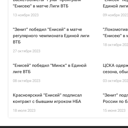
"Енисею" в матче Лиги ВТБ
Единой лиги
13 ноября 2023
09 ноября 202
"Зенит" победил "Енисей" в матче
"Локомотив
регулярного чемпионата Единой лиги
"Енисею" в 
ВТБ
18 октября 20
27 октября 2023
"Енисей" победил "Минск" в Единой
ЦСКА одерж
лиге ВТБ
сезона, обы
08 октября 2023
03 октября 20
Красноярский "Енисей" подписал
"Зенит" под
контракт с бывшим игроком НБА
России по б
18 июля 2023
15 июня 2023