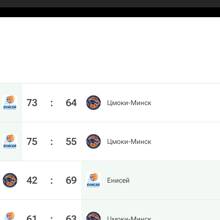
73
:
64
Цмоки-Минск
75
:
55
Цмоки-Минск
42
:
69
Енисей
61
:
63
Цмоки-Минск