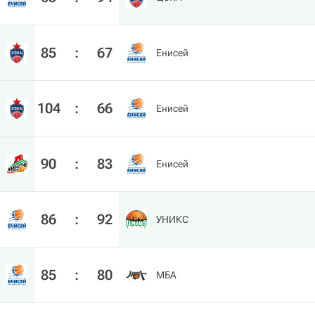
85
:
67
Енисей
104
:
66
Енисей
90
:
83
Енисей
86
:
92
УНИКС
85
:
80
МБА