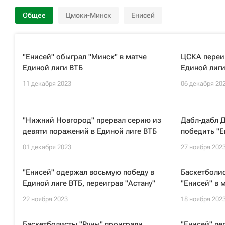
Общее
Цмоки-Минск
Енисей
"Енисей" обыграл "Минск" в матче
ЦСКА переиг
Единой лиги ВТБ
Единой лиги
11 декабря 2023
06 декабря 20
"Нижний Новгород" прервал серию из
Дабл-дабл Д
девяти поражений в Единой лиге ВТБ
победить "Е
01 декабря 2023
27 ноября 202
"Енисей" одержал восьмую победу в
Баскетболи
Единой лиге ВТБ, переиграв "Астану"
"Енисей" в 
22 ноября 2023
18 ноября 202
Баскетболисты "Руны" проиграли
"Енисей" пе