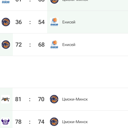
36
:
54
Енисей
72
:
68
Енисей
81
:
70
Цмоки-Минск
78
:
74
Цмоки-Минск