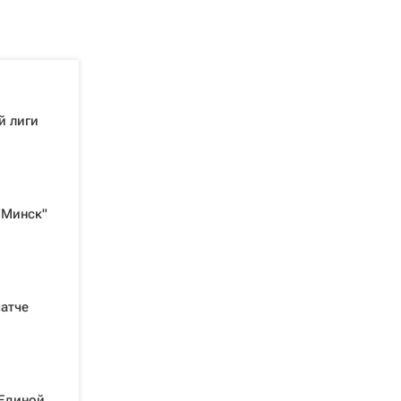
й лиги
"Минск"
матче
 Единой