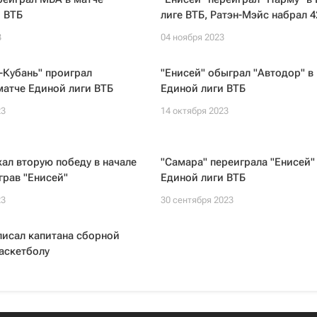
 ВТБ
лиге ВТБ, Ратэн-Мэйс набрал 4
3
04 ноября 2023
-Кубань" проиграл
"Енисей" обыграл "Автодор" в
матче Единой лиги ВТБ
Единой лиги ВТБ
23
14 октября 2023
ал вторую победу в начале
"Самара" переиграла "Енисей"
грав "Енисей"
Единой лиги ВТБ
23
30 сентября 2023
писал капитана сборной
аскетболу