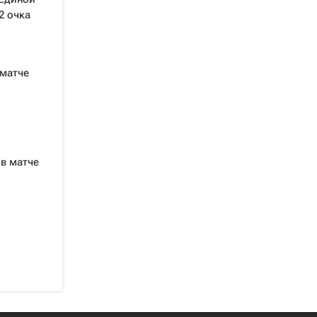
2 очка
 матче
 в матче