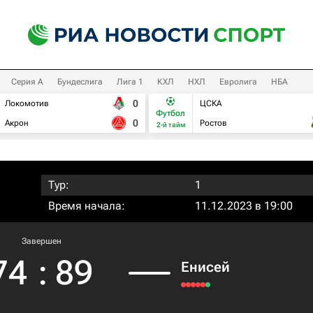
Серия А
Бундеслига
Лига 1
КХЛ
НХЛ
Евролига
НБА
0
Локомотив
ЦСКА
Футбол
0
Акрон
Ростов
2-й тайм
Тур:
1
Время начала:
11.12.2023 в 19:00
Завершен
74
:
89
Енисей