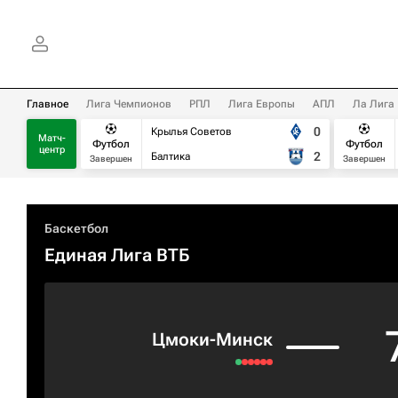
Главное
Лига Чемпионов
РПЛ
Лига Европы
АПЛ
Ла Лига
0
Крылья Советов
Матч-
Футбол
Футбол
центр
2
Балтика
Завершен
Завершен
Баскетбол
Единая Лига ВТБ
Цмоки-Минск