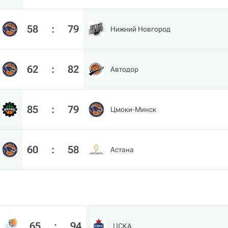
58
:
79
Нижний Новгород
62
:
82
Автодор
85
:
79
Цмоки-Минск
60
:
58
Астана
65
:
94
ЦСКА