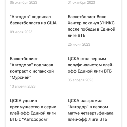
06 октября 2023
01 октября 2023
"Автодор" подписал
Баскетболист Винс
баскетболиста из США
Хантер покинул УНИКС
после победы в Единой
09 июля 2023
лиге ВТБ
26 июня 2023
Баскетболист
ЦСКА стал первым
"Автодора" подписал
полуфиналистом плей-
контракт с испанской
офф Единой лиги ВТБ
"Мурсией"
05 апреля 2023
13 апреля 2023
ЦСКА удвоил
ЦСКА разгромил
преимущество в серии
"Автодор" в первом
плей-офф Единой лиги
матче четвертьфинала
ВТБ с "Автодором"
плей-офф Лиги ВТБ