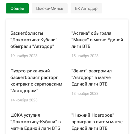
Общее
Цмоки-Минск
БК Автодор
Баскетболисты
"Астана" обыграла
"Локомотива-Кубани"
"Минск" в матче Единой
обыграли "Автодор"
лиги ВТБ
19 ноября 2023
15 ноября 2023
Пуэрто-риканский
"Зенит" разгромил
баскетболист расторг
"Автодор" в матче
контракт с саратовским
Единой лиги ВТБ
"Автодором"
13 ноября 2023
14 ноября 2023
ЦСКА уступил
"Нижний Новгород"
"Локомотиву-Кубани" в
проиграл в пятом матче
матче Единой лиги ВТБ
Единой лиги ВТБ