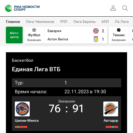
Главное
Лига Чемпионов
РПЛ
Лига Европы
АПЛ
Ла Лига
2
Бавария
Матч-
Футбол
Теннис
центр
1
Астон Вилла
Завершен
Завершен
Баскетбол
Единая Лига ВТБ
Тур:
1
Время начала:
22.11.2023 в 19:30
Завершен
76
:
91
Цмоки-Минск
Автодор