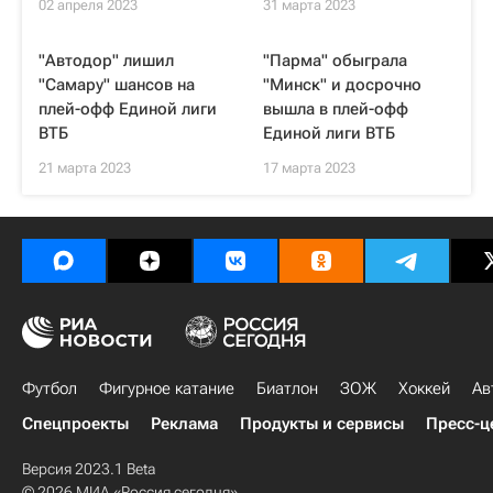
02 апреля 2023
31 марта 2023
"Автодор" лишил
"Парма" обыграла
"Самару" шансов на
"Минск" и досрочно
плей-офф Единой лиги
вышла в плей-офф
ВТБ
Единой лиги ВТБ
21 марта 2023
17 марта 2023
Футбол
Фигурное катание
Биатлон
ЗОЖ
Хоккей
Ав
Спецпроекты
Реклама
Продукты и сервисы
Пресс-ц
Версия 2023.1 Beta
© 2026 МИА «Россия сегодня»