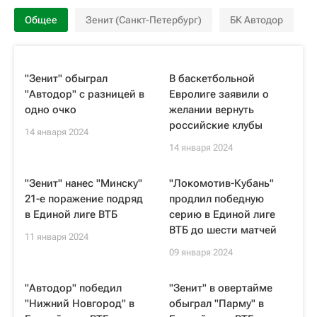
Общее
Зенит (Санкт-Петербург)
БК Автодор
"Зенит" обыграл
В баскетбольной
"Автодор" с разницей в
Евролиге заявили о
одно очко
желании вернуть
российские клубы
14 января 2024
14 января 2024
"Зенит" нанес "Минску"
"Локомотив-Кубань"
21-е поражение подряд
продлил победную
в Единой лиге ВТБ
серию в Единой лиге
ВТБ до шести матчей
11 января 2024
09 января 2024
"Автодор" победил
"Зенит" в овертайме
"Нижний Новгород" в
обыграл "Парму" в