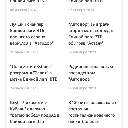
Единой лиге ВТБ
Единой лиги ВТБ
06 января 2024
05 января 2024
Лучший снайпер
"Автодор" выиграли
Единой лиги ВТБ
второй матч подряд в
прошлого сезона
Единой лиге ВТБ,
вернулся в "Автодор"
обыграв "Астану"
25 декабря 2023
24 декабря 2023
"Локомотив-Кубань"
Родионов стал новым
разгромил "Зенит" в
президентом
матче Единой лиги ВТБ
"Автодора"
24 декабря 2023
22 декабря 2023
Клуб "Локомотив-
В "Зените" рассказали о
Кубань" одержал
состоянии
третью победу подряд в
госпитализированного
Единой лиге ВТБ
баскетболиста