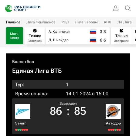
Главное
Лига Чемпионов
РПЛ
Лига Европы
АПЛ
Ла Лига
3
3
А. Калинская
Матч-
Теннис
Теннис
центр
6
6
Д. Шнайдер
Завершен
Завершен
Баскетбол
Единая Лига ВТБ
Тур:
1
Время начала:
14.01.2024 в 16:00
Завершен
86
:
85
Зенит
Автодор