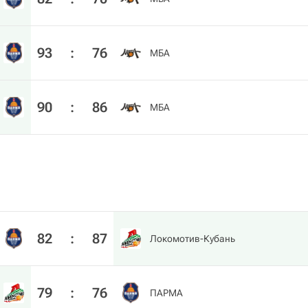
93
:
76
МБА
90
:
86
МБА
82
:
87
Локомотив-Кубань
79
:
76
ПАРМА