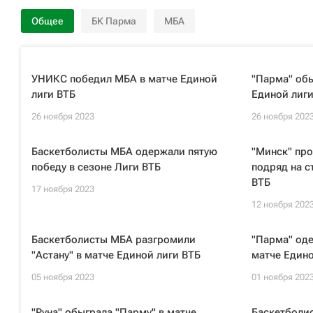
Общее
БК Парма
МБА
УНИКС победил МБА в матче Единой
"Парма" обы
лиги ВТБ
Единой лиги
26 ноября 2023
26 ноября 202
Баскетболисты МБА одержали пятую
"Минск" про
победу в сезоне Лиги ВТБ
подряд на с
ВТБ
17 ноября 2023
12 ноября 202
Баскетболисты МБА разгромили
"Парма" оде
"Астану" в матче Единой лиги ВТБ
матче Едино
05 ноября 2023
01 ноября 202
"Руна" обыграла "Парму" в матче
Баскетболи