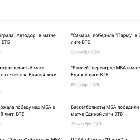
грала "Автодор" в матче
"Самара" победила "Парму" в
 ВТБ
лиге ВТБ
3
22 ноября 2023
играл девятый матч
"Енисей" переиграл МБА в мат
тарте сезона Единой лиги
Единой лиги ВТБ
09 ноября 2023
3
ржала победу над МБА в
Баскетболисты МБА победили 
й лиги ВТБ
матче Единой лиги ВТБ
3
23 октября 2023
сты "Зенита" обыграли МБА
ЦСКА обыграл "Парму" в