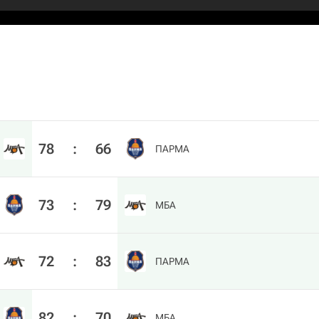
78
:
66
ПАРМА
73
:
79
МБА
72
:
83
ПАРМА
82
:
70
МБА