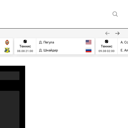
Д. Пегула
А. С
Теннис
Теннис
Д. Шнайдер
Е. А
08.08 21:00
09.08 02:00