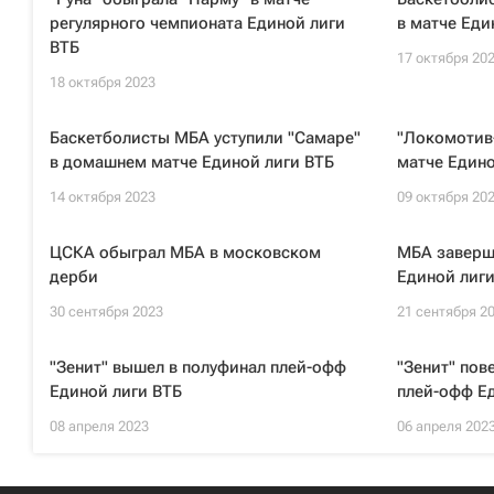
регулярного чемпионата Единой лиги
в матче Еди
ВТБ
17 октября 20
18 октября 2023
Баскетболисты МБА уступили "Самаре"
"Локомотив
в домашнем матче Единой лиги ВТБ
матче Едино
14 октября 2023
09 октября 20
ЦСКА обыграл МБА в московском
МБА заверш
дерби
Единой лиги
30 сентября 2023
21 сентября 2
"Зенит" вышел в полуфинал плей-офф
"Зенит" пов
Единой лиги ВТБ
плей-офф Е
08 апреля 2023
06 апреля 202