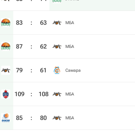
83
:
63
МБА
87
:
62
МБА
79
:
61
Самара
109
:
108
МБА
85
:
80
МБА