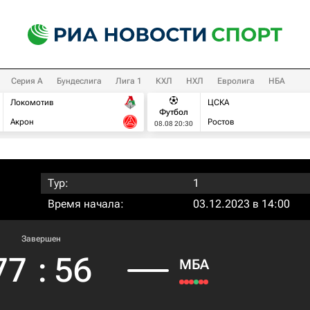
Серия А
Бундеслига
Лига 1
КХЛ
НХЛ
Евролига
НБА
Локомотив
ЦСКА
Футбол
Акрон
Ростов
08.08 20:30
Тур:
1
Время начала:
03.12.2023 в 14:00
Завершен
77
:
56
МБА