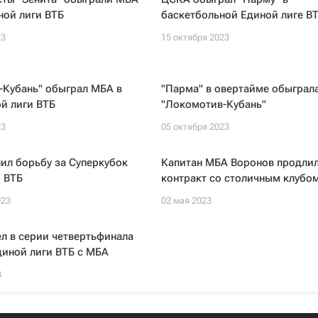
ной лиги ВТБ
баскетбольной Единой лиге В
23
15 октября 2023
-Кубань" обыграл МБА в
"Парма" в овертайме обыграл
й лиги ВТБ
"Локомотив-Кубань"
23
05 октября 2023
ил борьбу за Суперкубок
Капитан МБА Воронов продли
 ВТБ
контракт со столичным клубо
023
02 мая 2023
ел в серии четвертьфинала
диной лиги ВТБ с МБА
3