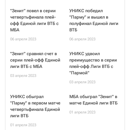
"Зенит" повел в серии
УНИКС победил
четвертьфинала плей-
"Парму" и вышел в
офф Единой лиги ВТБ с
полуфинал Единой лиги
МБА
ВТБ
06 апреля 2023
06 апреля 2023
"Зенит" сравнял счет в
УНИКС удвоил
серии плей-офф Единой
преимущество в серии
лиги ВТБ с МБА
плей-офф Лиги ВТБ с
"Пармой"
03 апреля 2023
03 апреля 2023
УНИКС обыграл
МБА обыграл "Зенит" в
"Парму" в первом матче
матче Единой лиги ВТБ
четвертьфинала Единой
01 апреля 2023
лиги ВТБ
01 апреля 2023