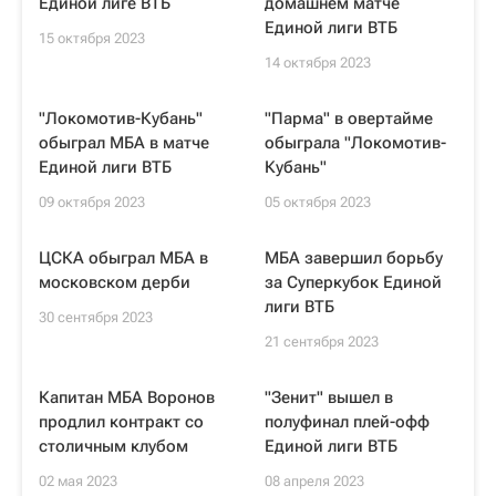
Единой лиге ВТБ
домашнем матче
Единой лиги ВТБ
15 октября 2023
14 октября 2023
"Локомотив-Кубань"
"Парма" в овертайме
обыграл МБА в матче
обыграла "Локомотив-
Единой лиги ВТБ
Кубань"
09 октября 2023
05 октября 2023
ЦСКА обыграл МБА в
МБА завершил борьбу
московском дерби
за Суперкубок Единой
лиги ВТБ
30 сентября 2023
21 сентября 2023
Капитан МБА Воронов
"Зенит" вышел в
продлил контракт со
полуфинал плей-офф
столичным клубом
Единой лиги ВТБ
02 мая 2023
08 апреля 2023