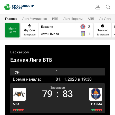
Главное
Лига Чемпионов
РПЛ
Лига Европы
АПЛ
Ла Лига
2
Бавария
Матч-
Футбол
Теннис
центр
1
Астон Вилла
Завершен
Завершен
Баскетбол
Единая Лига ВТБ
Тур:
1
Время начала:
01.11.2023 в 19:30
Завершен
79
:
83
МБА
ПАРМА