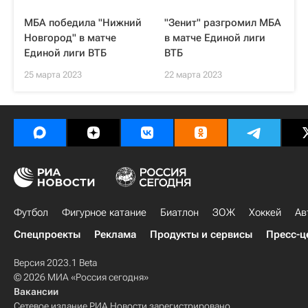
МБА победила "Нижний
"Зенит" разгромил МБА
Новгород" в матче
в матче Единой лиги
Единой лиги ВТБ
ВТБ
25 марта 2023
22 марта 2023
Футбол
Фигурное катание
Биатлон
ЗОЖ
Хоккей
Ав
Спецпроекты
Реклама
Продукты и сервисы
Пресс-ц
Версия 2023.1 Beta
© 2026 МИА «Россия сегодня»
Вакансии
Сетевое издание РИА Новости зарегистрировано