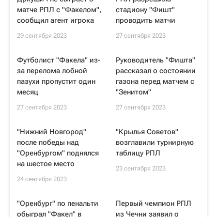
матче РПЛ с "Факелом",
стадиону "Фишт"
сообщил агент игрока
проводить матчи
29 сентября 2023
27 сентября 2023
Футболист "Факела" из-
Руководитель "Фишта"
за перелома лобной
рассказал о состоянии
пазухи пропустит один
газона перед матчем с
месяц
"Зенитом"
27 сентября 2023
27 сентября 2023
"Нижний Новгород"
"Крылья Советов"
после победы над
возглавили турнирную
"Оренбургом" поднялся
таблицу РПЛ
на шестое место
23 сентября 2023
24 сентября 2023
"Оренбург" по пенальти
Первый чемпион РПЛ
обыграл "Факел" в
из Чечни заявил о