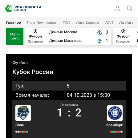
Главное
Лига Чемпионов
РПЛ
Лига Европы
АПЛ
Ла Лига
3
Динамо Москва
Матч-
Футбол
Футбол
центр
1
Динамо Махачкала
Завершен
Завершен
Футбол
Кубок России
Тур:
5
Время начала:
04.10.2023 в 15:00
Завершен
1
:
2
Сочи
Оренбург