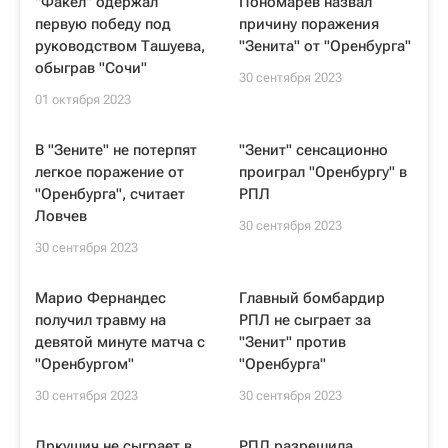
"Факел" одержал
Пономарев назвал
первую победу под
причину поражения
руководством Ташуева,
"Зенита" от "Оренбурга"
обыграв "Сочи"
30 сентября 2023
01 октября 2023
В "Зените" не потерпят
"Зенит" сенсационно
легкое поражение от
проиграл "Оренбургу" в
"Оренбурга", считает
РПЛ
Ловчев
30 сентября 2023
30 сентября 2023
Марио Фернандес
Главный бомбардир
получил травму на
РПЛ не сыграет за
девятой минуте матча с
"Зенит" против
"Оренбургом"
"Оренбурга"
30 сентября 2023
30 сентября 2023
Дркушич не сыграет в
РПЛ разрешила