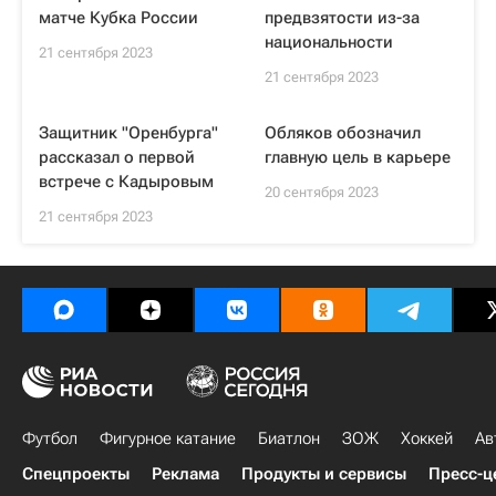
матче Кубка России
предвзятости из-за
национальности
21 сентября 2023
21 сентября 2023
Защитник "Оренбурга"
Обляков обозначил
рассказал о первой
главную цель в карьере
встрече с Кадыровым
20 сентября 2023
21 сентября 2023
Футбол
Фигурное катание
Биатлон
ЗОЖ
Хоккей
Ав
Спецпроекты
Реклама
Продукты и сервисы
Пресс-ц