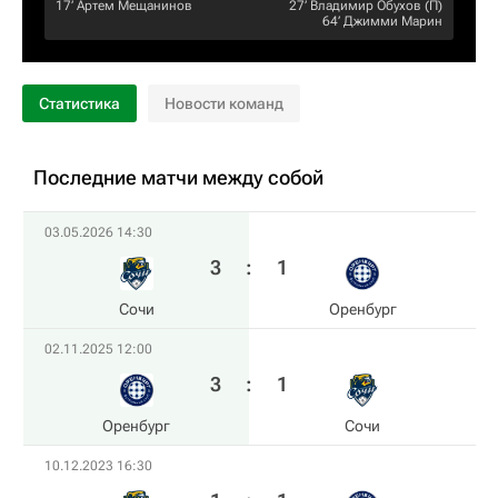
17‎’‎
Артем Мещанинов
27‎’‎
Владимир Обухов
(П)
64‎’‎
Джимми Марин
Статистика
Новости команд
Последние матчи между собой
03.05.2026 14:30
3
:
1
Сочи
Оренбург
02.11.2025 12:00
3
:
1
Оренбург
Сочи
10.12.2023 16:30