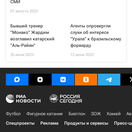
СМИ
01 августа 2023
Бывший тренер
Агенты опровергли
"Монако" Жардим
слухи об интересе
возглавил катарский
"Урала" к бразильскому
"Аль-Райян"
форварду
26 июня 2023
13 июня 2023
Футбол
Фигурное катание
Биатлон
ЗОЖ
Хоккей
Ав
Спецпроекты
Реклама
Продукты и сервисы
Пресс-ц