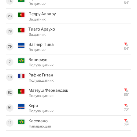
13
84‎’‎
Защитник
Педру Алвару
23
Защитник
Тиаго Араухо
78
Защитник
Вагнер Пина
79
84‎’‎
Защитник
Винисиус
7
Полузащитник
Рафик Гитан
10
Полузащитник
Матеуш Фернандеш
82
85‎’‎
Полузащитник
Хери
91
72‎’‎
Полузащитник
Кассиано
11
72‎’‎
Нападающий