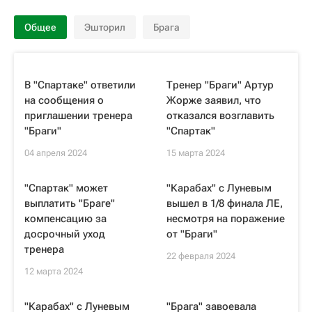
Общее
Эшторил
Брага
В "Спартаке" ответили
Тренер "Браги" Артур
на сообщения о
Жорже заявил, что
приглашении тренера
отказался возглавить
"Браги"
"Спартак"
04 апреля 2024
15 марта 2024
"Спартак" может
"Карабах" с Луневым
выплатить "Браге"
вышел в 1/8 финала ЛЕ,
компенсацию за
несмотря на поражение
досрочный уход
от "Браги"
тренера
22 февраля 2024
12 марта 2024
"Карабах" с Луневым
"Брага" завоевала