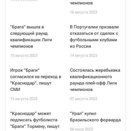
чемпионов
16 августа 2023
"Брага" вышла в
В Португалии призвали
следующий раунд
отказаться от сделок с
квалификации Лиги
футбольными клубами
чемпионов
из России
15 августа 2023
14 августа 2023
Игрок "Браги"
Состоялась жеребьевка
согласился на переход в
квалификационного
"Краснодар", пишут
раунда плей-офф Лиги
СМИ
чемпионов
12 августа 2023
07 августа 2023
"Краснодар" может
"Урал" купил
подписать футболиста
бразильского форварда
"Браги" Тормену, пишут
06 июля 2023