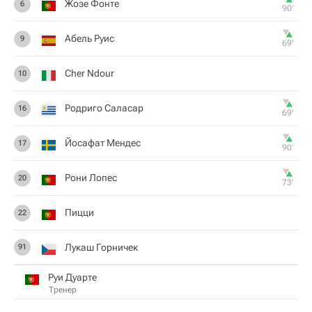
Жозе Фонте
6
90‎’‎
Абель Руис
9
69‎’‎
Cher Ndour
10
Родриго Саласар
16
69‎’‎
Йосафат Мендес
17
90‎’‎
Рони Лопес
20
73‎’‎
Пицци
22
Лукаш Горничек
91
Руи Дуарте
Тренер