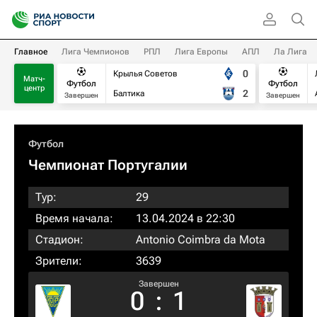
Главное
Лига Чемпионов
РПЛ
Лига Европы
АПЛ
Ла Лига
0
Крылья Советов
Матч-
Футбол
Футбол
центр
2
Балтика
Завершен
Завершен
Футбол
Чемпионат Португалии
Тур:
29
Время начала:
13.04.2024 в 22:30
Стадион:
Antonio Coimbra da Mota
Зрители:
3639
Завершен
0
:
1