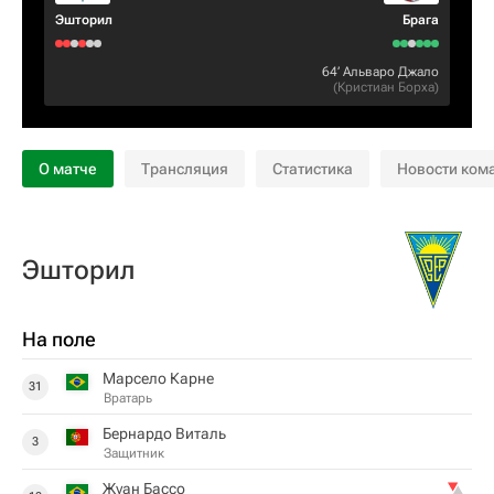
Эшторил
Брага
64‎’‎
Альваро Джало
(
Кристиан Борха
)
О матче
Трансляция
Статистика
Новости ком
Эшторил
На поле
Марсело Карне
31
Вратарь
Бернардо Виталь
3
Защитник
Жуан Бассо