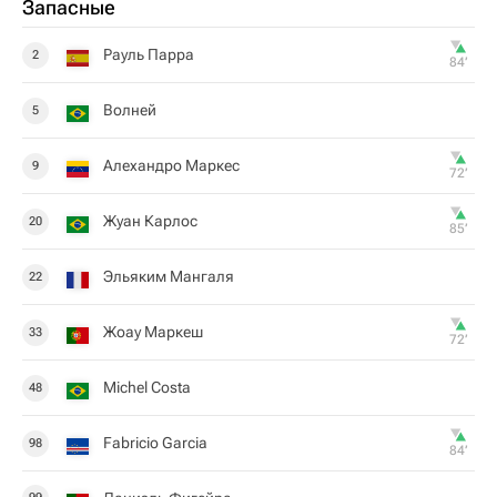
Запасные
Рауль Парра
2
84‎’‎
Волней
5
Алехандро Маркес
9
72‎’‎
Жуан Карлос
20
85‎’‎
Эльяким Мангаля
22
Жоау Маркеш
33
72‎’‎
Michel Costa
48
Fabricio Garcia
98
84‎’‎