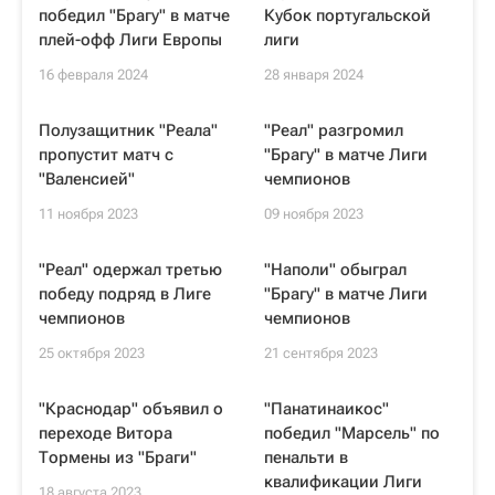
победил "Брагу" в матче
Кубок португальской
плей-офф Лиги Европы
лиги
16 февраля 2024
28 января 2024
Полузащитник "Реала"
"Реал" разгромил
пропустит матч с
"Брагу" в матче Лиги
"Валенсией"
чемпионов
11 ноября 2023
09 ноября 2023
"Реал" одержал третью
"Наполи" обыграл
победу подряд в Лиге
"Брагу" в матче Лиги
чемпионов
чемпионов
25 октября 2023
21 сентября 2023
"Краснодар" объявил о
"Панатинаикос"
переходе Витора
победил "Марсель" по
Тормены из "Браги"
пенальти в
квалификации Лиги
18 августа 2023