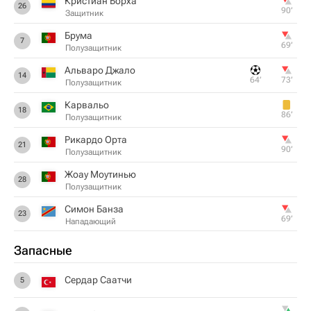
Кристиан Борха
26
90‎’‎
Защитник
Брума
7
69‎’‎
Полузащитник
Альваро Джало
14
64‎’‎
73‎’‎
Полузащитник
Карвальо
18
86‎’‎
Полузащитник
Рикардо Орта
21
90‎’‎
Полузащитник
Жоау Моутинью
28
Полузащитник
Симон Банза
23
69‎’‎
Нападающий
Запасные
Сердар Саатчи
5