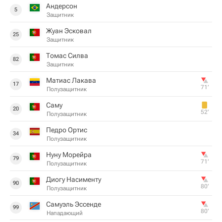
Андерсон
5
Защитник
Жуан Эсковал
25
Защитник
Томас Силва
82
Защитник
Матиас Лакава
17
71‎’‎
Полузащитник
Саму
20
52‎’‎
Полузащитник
Педро Ортис
34
Полузащитник
Нуну Морейра
79
71‎’‎
Полузащитник
Диогу Насименту
90
80‎’‎
Полузащитник
Самуэль Эссенде
99
80‎’‎
Нападающий