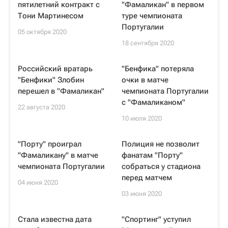
пятилетний контракт с
"Фамаликан" в первом
Тони Мартинесом
туре чемпионата
Португалии
05 октября 2020
18 сентября 2020
Российский вратарь
"Бенфика" потеряла
"Бенфики" Злобин
очки в матче
перешел в "Фамаликан"
чемпионата Португалии
с "Фамаликаном"
22 августа 2020
10 июля 2020
"Порту" проиграл
Полиция не позволит
"Фамаликану" в матче
фанатам "Порту"
чемпионата Португалии
собраться у стадиона
перед матчем
04 июня 2020
03 июня 2020
Стала известна дата
"Спортинг" уступил