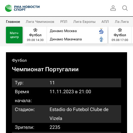
Главное
Лига Чемпионов
РПЛ
Лига Европы
АПЛ
Ла Лига
Динамо Москва
Матч-
Футбол
Футбол
центр
Динамо Махачкала
09.08 14:30
09.08 17:00
Футбол
Чемпионат Португалии
Тур:
11
Время
11.11.2023 в 21:00
начала:
Стадион:
Estadio do Futebol Clube de
Vizela
Зрители:
2235