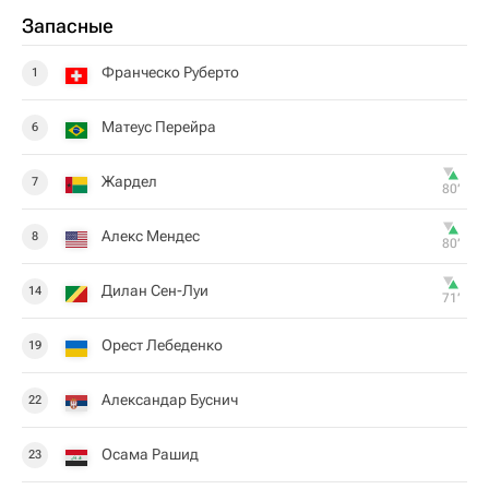
Запасные
Франческо Руберто
1
Матеус Перейра
6
Жардел
7
80‎’‎
Алекс Мендес
8
80‎’‎
Дилан Сен-Луи
14
71‎’‎
Орест Лебеденко
19
Александар Буснич
22
Осама Рашид
23