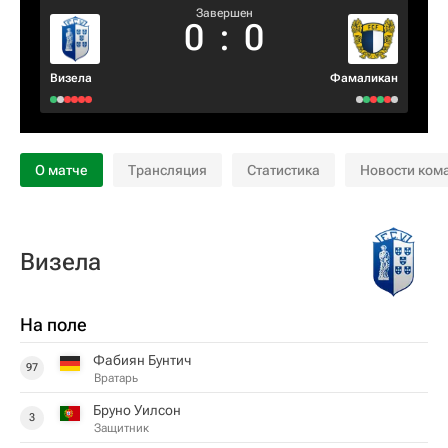
Завершен
0
:
0
Визела
Фамаликан
О матче
Трансляция
Статистика
Новости ком
Визела
На поле
Фабиян Бунтич
97
Вратарь
Бруно Уилсон
3
Защитник