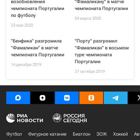
возобновления
"Фамаликану" в матче
чемпионата Португалии
чемпионата Португалии
по футболу
04 марта 2020
23 мая 2020
"Бенфика" разгромила
"Порту" разгромил
"Фамаликан" в матче
"Фамаликан" в восьмом
чемпионата Португалии
туре чемпионата
Португалии
14 декабря 2019
27 октября 2019
Футбол
Фигурное катание
Биатлон
ЗОЖ
Хоккей
Ав