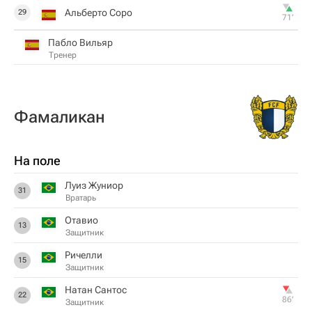
Альберто Соро
29
71‎’‎
Пабло Вильяр
Тренер
Фамаликан
На поле
Луиз Жуниор
31
Вратарь
Отавио
13
Защитник
Ричелли
15
Защитник
Натан Сантос
22
86‎’‎
Защитник