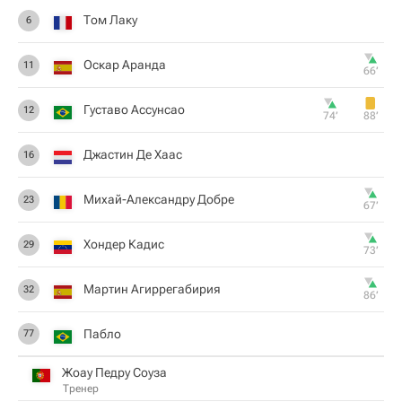
Том Лаку
6
Оскар Аранда
11
66‎’‎
Густаво Ассунсао
12
74‎’‎
88‎’‎
Джастин Де Хаас
16
Михай-Александру Добре
23
67‎’‎
Хондер Кадис
29
73‎’‎
Мартин Агиррегабирия
32
86‎’‎
Пабло
77
Жоау Педру Соуза
Тренер