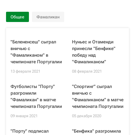
Общее
Фамаликан
"Белененсеш" сыграл
Нуньес и Отаменди
вничью с
принесли "Бенфике"
"Фамаликаном" в
победу над
чемпионате Португалии
"Фамаликаном"
13 февраля 2021
08 февраля 2021
Футболисты "Порту"
"Спортинг" сыграл
разгромили
вничью с
"Фамаликан" в матче
"Фамаликаном" в матче
чемпионата Португалии
чемпионата Португалии
09 января 2021
05 декабря 2020
"Порту" подписал
"Бенфика" разгромила