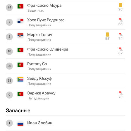
Франсиско Моура
74
90‎’‎
Защитник
Хосе Луис Родригес
7
66‎’‎
Полузащитник
Мирко Топич
8
58‎’‎
74‎’‎
Полузащитник
Франсиско Оливейра
10
67‎’‎
Полузащитник
Густаву Са
20
Полузащитник
Зейду Юссуф
28
Полузащитник
Энрике Араужу
9
73‎’‎
Нападающий
Запасные
Иван Злобин
1