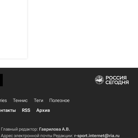
ries
Теннис
Теги
Полезное
нтакты
RSS
Архив
Главный редактор:
Гаврилова А.В.
Адрес электронной почты Редакции:
r-sport.internet@ria.ru