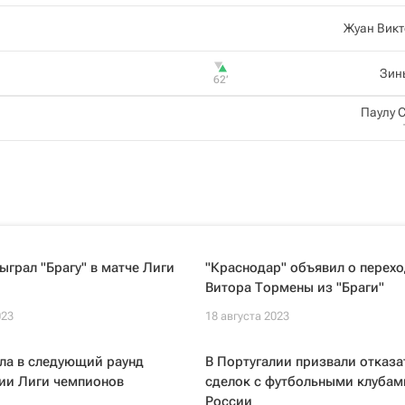
Жуан Викт
Зин
62‎’‎
Паулу 
ыграл "Брагу" в матче Лиги
"Краснодар" объявил о перехо
Витора Тормены из "Браги"
023
18 августа 2023
ла в следующий раунд
В Португалии призвали отказа
ии Лиги чемпионов
сделок с футбольными клубам
России