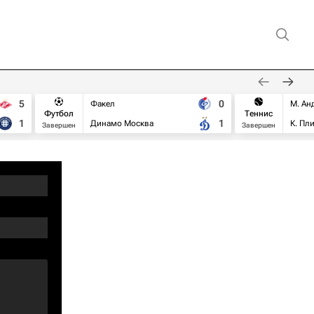
5
0
Факел
М. Ан
Футбол
Теннис
1
1
Динамо Москва
К. Пл
Завершен
Завершен