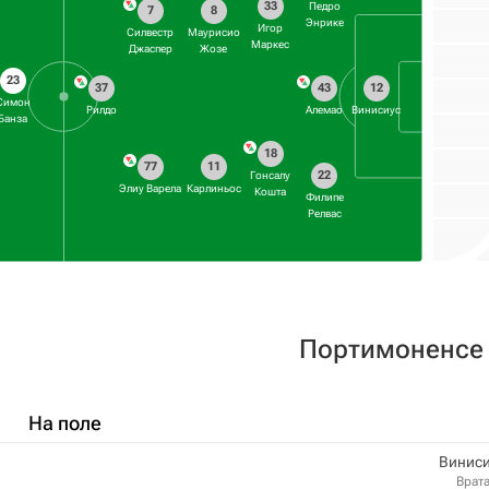
33
Педро
7
8
Энрике
Игор
Силвестр
Маурисио
Маркес
Джаспер
Жозе
23
43
37
12
Симон
Алемао
Рилдо
Винисиус
Банза
18
77
11
22
Гонсалу
Элиу Варела
Карлиньос
Кошта
Филипе
Релвас
Портимоненсе
На поле
Виниси
Врат