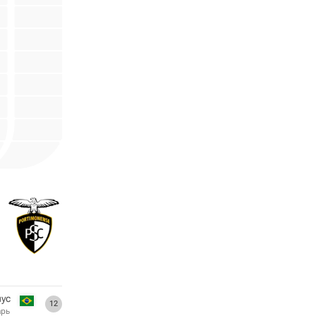
ус
12
арь