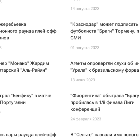
3
14 августа 2023
 жеребьевка
"Краснодар" может подписать
ионного раунда плей-офф
футболиста "Браги" Тормену, 
онов
СМИ
3
01 августа 2023
нер "Монако" Жардим
Агенты опровергли слухи об и
атарский "Аль-Райян"
"Урала" к бразильскому форв
13 июня 2023
грал "Бенфику" в матче
"Фиорентина" обыграла "Брагу
 Португалии
пробилась в 1/8 финала Лиги
конференций
3
24 февраля 2023
сь пары раунда плей-офф
В "Сельте" назвали имя нового