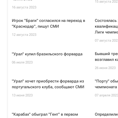
15 августа 202
16 августа 2023
Игрок "Браги" согласился на переход в
Состоялась
"Краснодар", пишут СМИ
квалификац
Лиги чемпи
12 августа 2023
07 августа 202
Бывший тре
"Урал" купил бразильского форварда
возглавил к
06 июля 2023
26 июня 2023
"Урал" хочет приобрести форварда из
"Порту" обы
португальского клуба, сообщают СМИ
чемпионата
13 июня 2023
07 апреля 202
"Карабах" обыграл "Гент" в первом
Определили