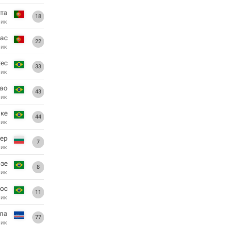
шта
18
ник
ас
22
ник
ес
33
ник
ао
43
ник
ке
44
ник
ер
7
ник
зе
8
ник
ос
11
ник
ела
77
ник