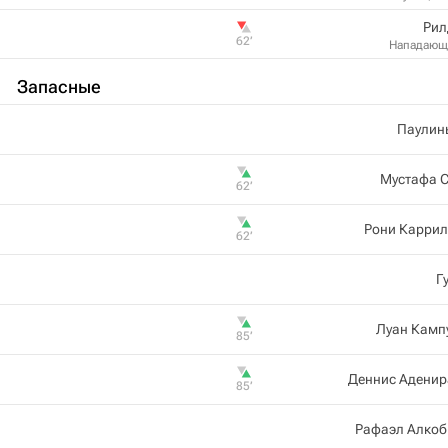
Рил
62‎’‎
Нападающ
Запасные
Паулин
Мустафа С
62‎’‎
Рони Каррил
62‎’‎
Г
Луан Камп
85‎’‎
Деннис Аденир
85‎’‎
Рафаэл Алкоб