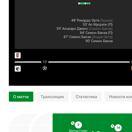
48‎’‎
Рикардо Орта
(
Брума
)
53‎’‎
Ал Мусрати
(П)
59‎’‎
Альваро Джало
(
Симон Банза
)
84‎’‎
Симон Банза
(П)
87‎’‎
Симон Банза
(
Андре Орта
)
90‎’‎
Симон Банза
10‎’‎
4
О матче
Трансляция
Статистика
Новости ко
2
14
Виктор Гомес