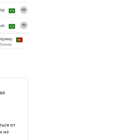
ор
88
ью
99
Сержиу
Тренер
де
ться от
и из