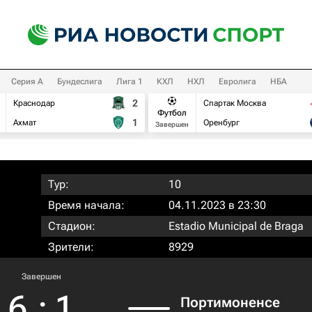
Серия А
Бундеслига
Лига 1
КХЛ
НХЛ
Евролига
НБА
2
Краснодар
Спартак Москва
Футбол
1
Ахмат
Оренбург
Завершен
Тур:
10
Время начала:
04.11.2023 в 23:30
Стадион:
Estadio Municipal de Braga
Зрители:
8929
Завершен
6
:
1
Портимоненсе