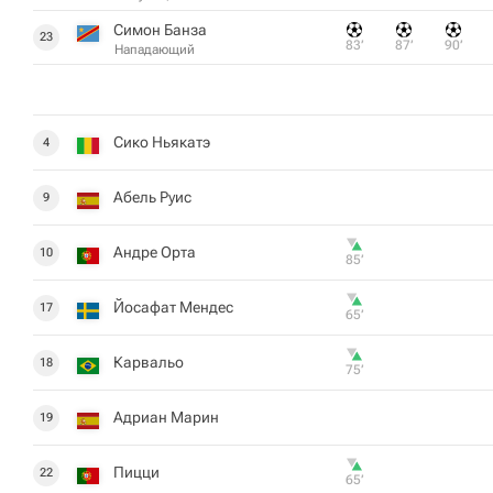
Симон Банза
23
83‎’‎
87‎’‎
90‎’‎
Нападающий
Сико Ньякатэ
4
Абель Руис
9
Андре Орта
10
85‎’‎
Йосафат Мендес
17
65‎’‎
Карвальо
18
75‎’‎
Адриан Марин
19
Пицци
22
65‎’‎