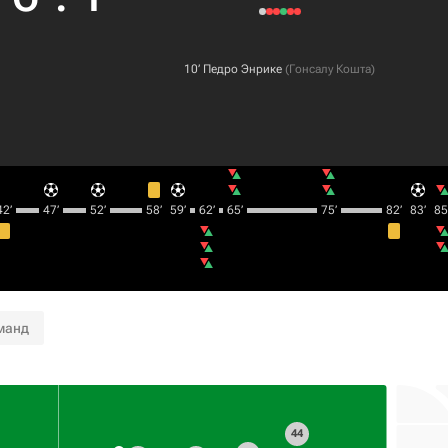
10‎’‎
Педро Энрике
(
Гонсалу Кошта
)
2‎’‎
47‎’‎
52‎’‎
58‎’‎
59‎’‎
62‎’‎
65‎’‎
75‎’‎
82‎’‎
83‎’‎
85‎’
манд
44