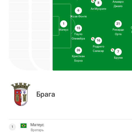
Альваро
8
Джало
Ал Мусрати
6
Жозе Фонте
21
1
15
Рикардо
Матеус
Орта
Пауло
Оливейра
16
Родриго
26
Саласар
7
Кристиан
Брума
Борха
Брага
Матеус
1
Вратарь