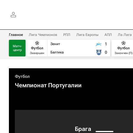
Главное
Лига Чемпионов
РПЛ
Лига Европы
АПЛ
Ла Лига
1
Зенит
Матч-
Футбол
Футбол
центр
0
Балтика
Завершен
Закончен (П)
Футбол
Чемпионат Португалии
Брага