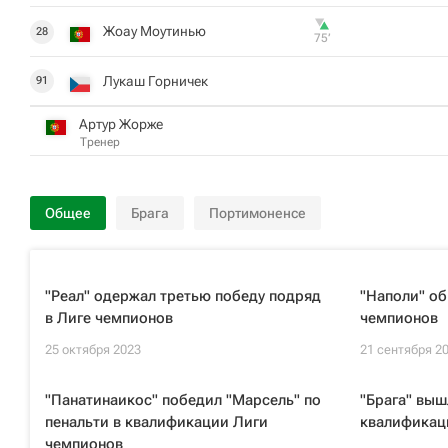
Жоау Моутинью
28
75‎’‎
Лукаш Горничек
91
Артур Жорже
Тренер
Общее
Брага
Портимоненсе
"Реал" одержал третью победу подряд
"Наполи" об
в Лиге чемпионов
чемпионов
25 октября 2023
21 сентября 2
"Панатинаикос" победил "Марсель" по
"Брага" выш
пенальти в квалификации Лиги
квалификац
чемпионов