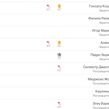
Гонсалу Ко
62‎’‎
42‎’‎
Защит
Филипе Релв
Защит
Игор Марк
Защит
Алем
85‎’‎
82‎’‎
Защит
Педро Энри
10‎’‎
Защит
Силвестр Джасп
62‎’‎
Полузащит
Маурисио Жо
Полузащит
Карлинь
Полузащит
Элиу Вар
85‎’‎
Полузащит