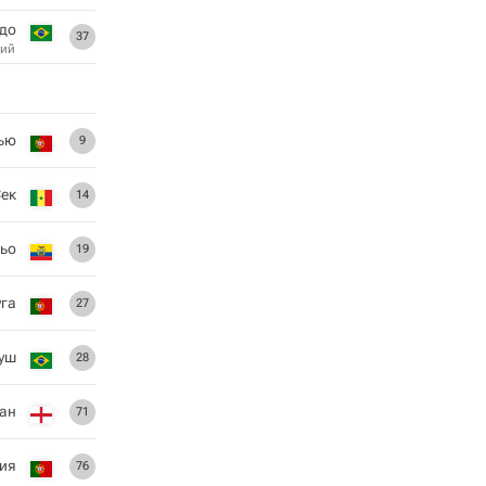
до
37
ий
ью
9
ек
14
ьо
19
уга
27
уш
28
ан
71
ия
76