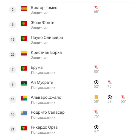
Виктор Гомес
2
65‎’‎
Защитник
Жозе Фонте
6
Защитник
Пауло Оливейра
15
Защитник
Кристиан Борха
26
Защитник
Брума
7
85‎’‎
Полузащитник
Ал Мусрати
8
52‎’‎
75‎’‎
Полузащитник
Альваро Джало
14
58‎’‎
59‎’‎
65‎’‎
Полузащитник
Родриго Саласар
16
75‎’‎
Полузащитник
Рикардо Орта
21
47‎’‎
Полузащитник