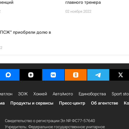
ренций
главного тренера
2
02 ноября 2022
"ПСЖ" приобрели долю в
22
иатлон
ЗОЖ
Хоккей
Авто/мото
Единоборства
Sport sto
ма
Продукты и сервисы
Пресс-центр
Об агентстве
Ко
Свидетельство о регистрации Эл № ФС77-57640
Учредитель: Федеральное государственное унитарное