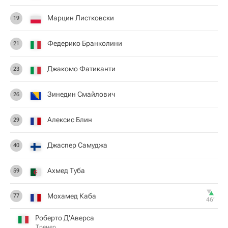
Марцин Листковски
19
Федерико Бранколини
21
Джакомо Фатиканти
23
Зинедин Смайлович
26
Алексис Блин
29
Джаспер Самуджа
40
Ахмед Туба
59
Мохамед Каба
77
46‎’‎
Роберто Д'Аверса
Тренер