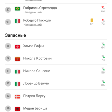
Габриэль Стрефецца
27
64‎’‎
Нападающий
Роберто Пикколи
91
64‎’‎
73‎’‎
Нападающий
Запасные
Хамза Рафья
8
64‎’‎
Никола Крстович
9
73‎’‎
Никола Сансоне
11
86‎’‎
Лоренцо Венути
12
86‎’‎
Патрик Доргу
13
Медон Бериша
18