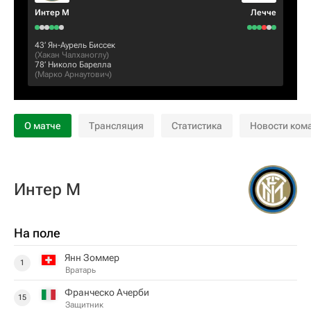
Интер М
Лечче
43‎’‎
Ян-Аурель Биссек
(
Хакан Чалханоглу
)
78‎’‎
Николо Барелла
(
Марко Арнаутович
)
О матче
Трансляция
Статистика
Новости ком
Интер М
На поле
Янн Зоммер
1
Вратарь
Франческо Ачерби
15
Защитник