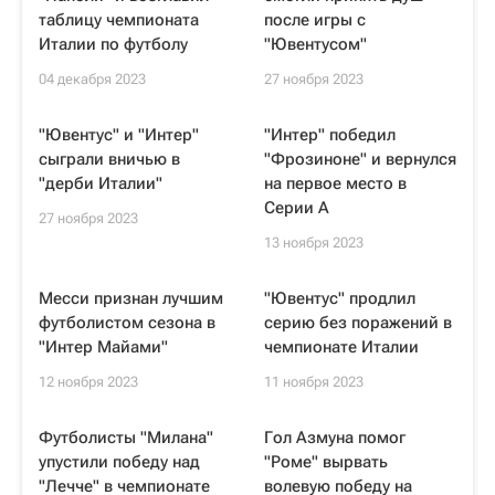
таблицу чемпионата
после игры с
Италии по футболу
"Ювентусом"
04 декабря 2023
27 ноября 2023
"Ювентус" и "Интер"
"Интер" победил
сыграли вничью в
"Фрозиноне" и вернулся
"дерби Италии"
на первое место в
Серии A
27 ноября 2023
13 ноября 2023
Месси признан лучшим
"Ювентус" продлил
футболистом сезона в
серию без поражений в
"Интер Майами"
чемпионате Италии
12 ноября 2023
11 ноября 2023
Футболисты "Милана"
Гол Азмуна помог
упустили победу над
"Роме" вырвать
"Лечче" в чемпионате
волевую победу на