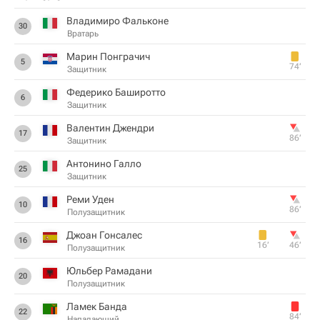
Владимиро Фальконе
30
Вратарь
Марин Понграчич
5
74‎’‎
Защитник
Федерико Баширотто
6
Защитник
Валентин Джендри
17
86‎’‎
Защитник
Антонино Галло
25
Защитник
Реми Уден
10
86‎’‎
Полузащитник
Джоан Гонсалес
16
16‎’‎
46‎’‎
Полузащитник
Юльбер Рамадани
20
Полузащитник
Ламек Банда
22
84‎’‎
Нападающий