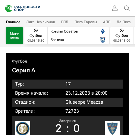
Главное
Лига Чемпионов
РПЛ
Лига Европы
АПЛ
Ла Лига
Крылья Советов
Матч-
Футбол
Футбол
центр
Балтика
08.08 15:30
08.08 18:00
Футбол
Серия А
Тур:
17
Время начала:
23.12.2023 в 20:00
Стадион:
Giuseppe Meazza
Зрители:
72723
Завершен
2
:
0