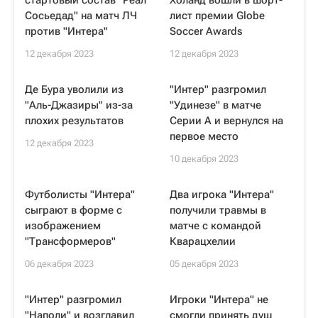
стартовый состав "Реал
Холанд вошли в шорт-
Сосьедад" на матч ЛЧ
лист премии Globe
против "Интера"
Soccer Awards
12 декабря 2023
12 декабря 2023
Де Бура уволили из
"Интер" разгромил
"Аль-Джазиры" из-за
"Удинезе" в матче
плохих результатов
Серии А и вернулся на
первое место
12 декабря 2023
10 декабря 2023
Футболисты "Интера"
Два игрока "Интера"
сыграют в форме с
получили травмы в
изображением
матче с командой
"Трансформеров"
Кварацхелии
06 декабря 2023
05 декабря 2023
"Интер" разгромил
Игроки "Интера" не
"Наполи" и возглавил
смогли принять душ