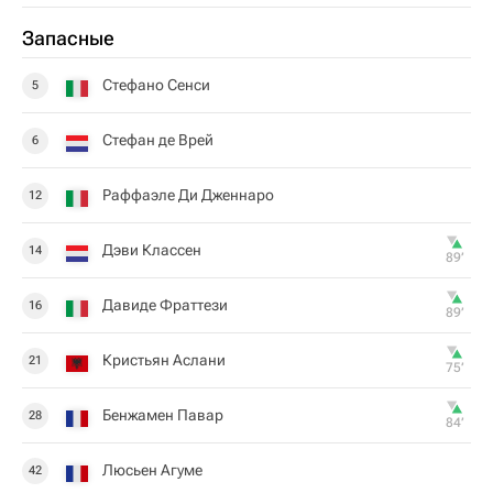
Запасные
Стефано Сенси
5
Стефан де Врей
6
Раффаэле Ди Дженнаро
12
Дэви Классен
14
89‎’‎
Давиде Фраттези
16
89‎’‎
Кристьян Аслани
21
75‎’‎
Бенжамен Павар
28
84‎’‎
Люсьен Агуме
42