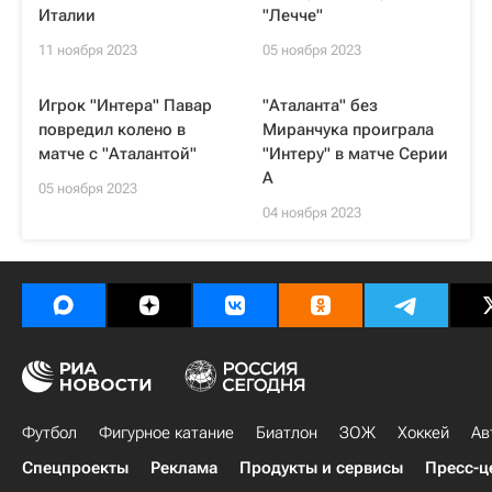
Италии
"Лечче"
11 ноября 2023
05 ноября 2023
Игрок "Интера" Павар
"Аталанта" без
повредил колено в
Миранчука проиграла
матче с "Аталантой"
"Интеру" в матче Серии
А
05 ноября 2023
04 ноября 2023
Футбол
Фигурное катание
Биатлон
ЗОЖ
Хоккей
Ав
Спецпроекты
Реклама
Продукты и сервисы
Пресс-ц