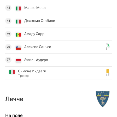
Matteo Motta
43
Джакомо Стабиле
44
Амаду Сарр
49
Алексис Санчес
70
84‎’‎
Эмиль Аудеро
77
Симоне Индзаги
68‎’‎
Тренер
Лечче
На поле