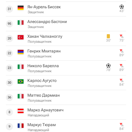
Ян-Аурель Биссек
31
43‎’‎
Защитник
Алессандро Бастони
95
Защитник
Хакан Чалханоглу
20
30‎’‎
75‎’‎
Полузащитник
Генрих Мхитарян
22
89‎’‎
Полузащитник
Николо Барелла
23
78‎’‎
89‎’‎
Полузащитник
Карлос Аугусто
30
84‎’‎
Полузащитник
Маттео Дармиан
36
Полузащитник
Марко Арнаутович
8
Нападающий
Маркус Тюрам
9
84‎’‎
Нападающий