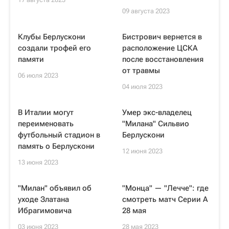
09 августа 2023
Клубы Берлускони
Бистрович вернется в
создали трофей его
расположение ЦСКА
памяти
после восстановления
от травмы
06 июля 2023
04 июля 2023
В Италии могут
Умер экс-владелец
переименовать
"Милана" Сильвио
футбольный стадион в
Берлускони
память о Берлускони
12 июня 2023
13 июня 2023
"Милан" объявил об
"Монца" — "Лечче": где
уходе Златана
смотреть матч Серии А
Ибрагимовича
28 мая
03 июня 2023
28 мая 2023