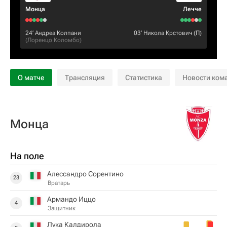
Монца
Лечче
24‎’‎
Андреа Колпани
03‎’‎
Никола Крстович
(П)
(
Лоренцо Коломбо
)
О матче
Трансляция
Статистика
Новости ком
Монца
На поле
Алессандро Сорентино
23
Вратарь
Армандо Иццо
4
Защитник
Лука Калдирола