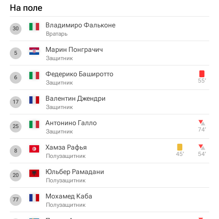
На поле
Владимиро Фальконе
30
Вратарь
Марин Понграчич
5
Защитник
Федерико Баширотто
6
55‎’‎
Защитник
Валентин Джендри
17
Защитник
Антонино Галло
25
74‎’‎
Защитник
Хамза Рафья
8
45‎’‎
54‎’‎
Полузащитник
Юльбер Рамадани
20
Полузащитник
Мохамед Каба
77
Полузащитник