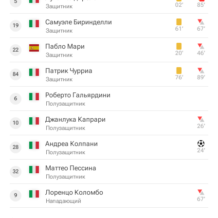
5
02‎’‎
85‎’‎
Защитник
Самуэле Биринделли
19
61‎’‎
67‎’‎
Защитник
Пабло Мари
22
20‎’‎
46‎’‎
Защитник
Патрик Чурриа
84
76‎’‎
89‎’‎
Защитник
Роберто Гальярдини
6
Полузащитник
Джанлука Капрари
10
26‎’‎
Полузащитник
Андреа Колпани
28
24‎’‎
Полузащитник
Маттео Пессина
32
Полузащитник
Лоренцо Коломбо
9
67‎’‎
Нападающий