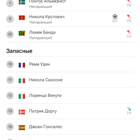
Понтус Альмквист
7
78‎’‎
Нападающий
Никола Крстович
9
03‎’‎
78‎’‎
Нападающий
Ламек Банда
22
74‎’‎
Нападающий
Запасные
Реми Уден
10
Никола Сансоне
11
Лоренцо Венути
12
Патрик Доргу
13
74‎’‎
Джоан Гонсалес
16