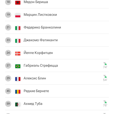
Медон Бериша
18
Марцин Листковски
19
Федерико Бранколини
21
Джакомо Фатиканти
23
Йеппе Корфитцен
24
Габриэль Стрефецца
27
74‎’‎
Алексис Блин
29
54‎’‎
Редкие Бернете
45
Ахмед Туба
59
78‎’‎