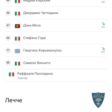
Андреа Карбони
44
46‎’‎
Джорджио Читтадини
46
Дэни Мота
47
26‎’‎
Стефано Гори
66
Георгиос Кирьякопулос
77
89‎’‎
Сэмюэл Виньято
80
Раффаэле Палладино
Тренер
Лечче