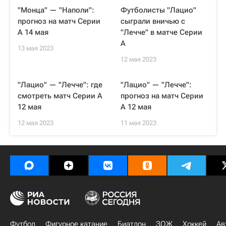
"Монца" — "Наполи":
Футболисты "Лацио"
прогноз на матч Серии
сыграли вничью с
А 14 мая
"Лечче" в матче Серии
А
13 мая 2023
12 мая 2023
"Лацио" — "Лечче": где
"Лацио" — "Лечче":
смотреть матч Серии А
прогноз на матч Серии
12 мая
А 12 мая
12 мая 2023
11 мая 2023
Футбол
Фигурное катание
Биатлон
ЗОЖ
Хоккей
Ав