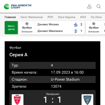
Главное
Лига Чемпионов
РПЛ
Лига Европы
АПЛ
Ла Лига
3
Динамо Москва
Матч-
Футбол
Футбол
центр
1
Динамо Махачкала
Завершен
Завершен
Футбол
Серия А
Тур:
4
Время начала:
17.09.2023 в 16:00
Стадион:
U-Power Stadium
Зрители:
13074
Завершен
1
:
1