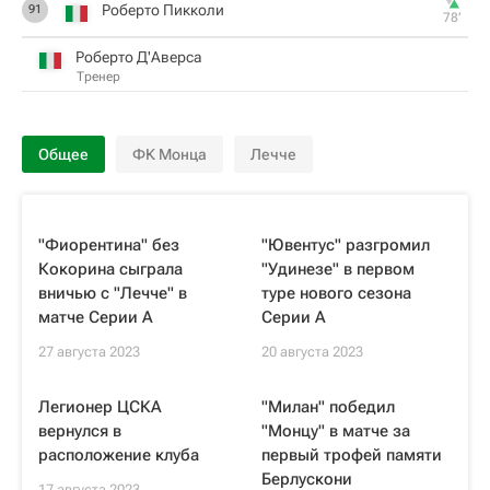
Роберто Пикколи
91
78‎’‎
Роберто Д'Аверса
Тренер
Общее
ФК Монца
Лечче
"Фиорентина" без
"Ювентус" разгромил
Кокорина сыграла
"Удинезе" в первом
вничью с "Лечче" в
туре нового сезона
матче Серии А
Серии А
27 августа 2023
20 августа 2023
Легионер ЦСКА
"Милан" победил
вернулся в
"Монцу" в матче за
расположение клуба
первый трофей памяти
Берлускони
17 августа 2023