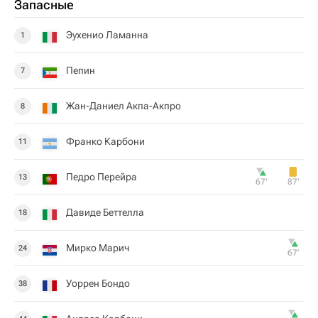
Запасные
Эухенио Ламанна
1
Пепин
7
Жан-Даниел Акпа-Акпро
8
Франко Карбони
11
Педро Перейра
13
67‎’‎
87‎’‎
Давиде Беттелла
18
Мирко Марич
24
67‎’‎
Уоррен Бондо
38