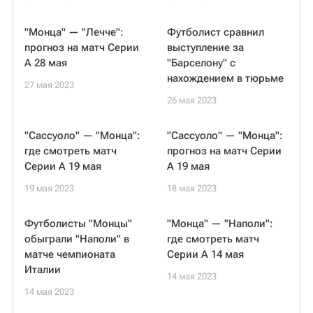
"Монца" — "Лечче":
Футболист сравнил
прогноз на матч Серии
выступление за
А 28 мая
"Барселону" с
нахождением в тюрьме
27 мая 2023
26 мая 2023
"Сассуоло" — "Монца":
"Сассуоло" — "Монца":
где смотреть матч
прогноз на матч Серии
Серии А 19 мая
А 19 мая
19 мая 2023
18 мая 2023
Футболисты "Монцы"
"Монца" — "Наполи":
обыграли "Наполи" в
где смотреть матч
матче чемпионата
Серии А 14 мая
Италии
14 мая 2023
14 мая 2023