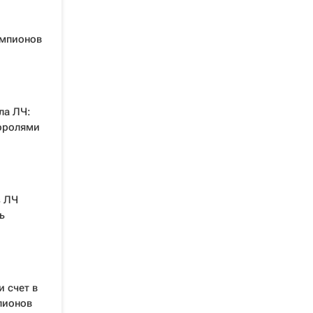
емпионов
ла ЛЧ:
королями
з ЛЧ
ь
и счет в
пионов