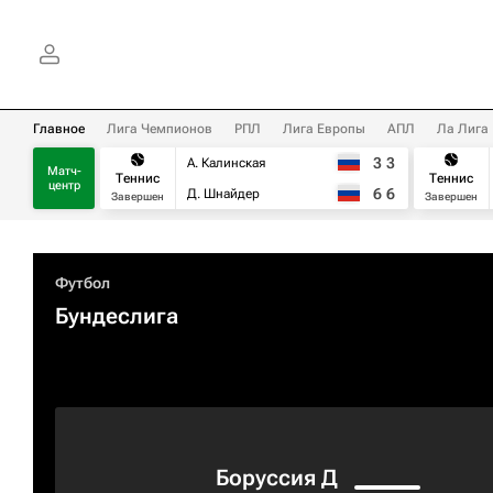
Главное
Лига Чемпионов
РПЛ
Лига Европы
АПЛ
Ла Лига
3
3
А. Калинская
Матч-
Теннис
Теннис
центр
6
6
Д. Шнайдер
Завершен
Завершен
Футбол
Бундеслига
Боруссия Д