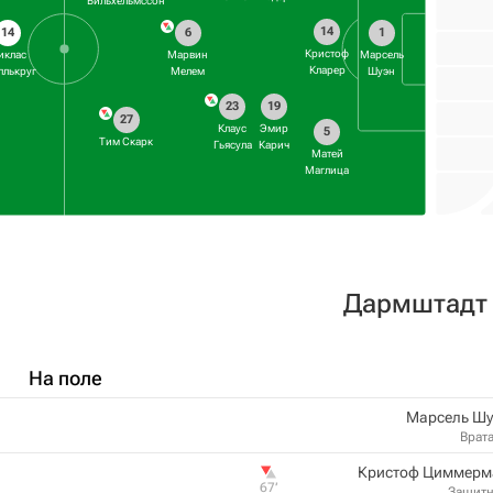
Вильхельмссон
14
14
6
1
Кристоф
иклас
Марвин
Марсель
Кларер
лькруг
Мелем
Шуэн
23
19
27
Клаус
Эмир
5
Тим Скарк
Гьясула
Карич
Матей
Маглица
Дармштадт
На поле
Марсель Шу
Врат
Кристоф Циммерм
67‎’‎
Защит