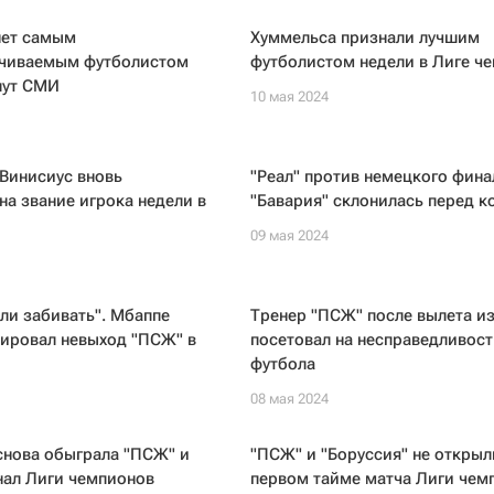
нет самым
Хуммельса признали лучшим
чиваемым футболистом
футболистом недели в Лиге ч
шут СМИ
10 мая 2024
Винисиус вновь
"Реал" против немецкого фина
на звание игрока недели в
"Бавария" склонилась перед 
09 мая 2024
ли забивать". Мбаппе
Тренер "ПСЖ" после вылета и
ировал невыход "ПСЖ" в
посетовал на несправедливост
футбола
08 мая 2024
снова обыграла "ПСЖ" и
"ПСЖ" и "Боруссия" не открыл
нал Лиги чемпионов
первом тайме матча Лиги чем