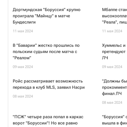
Дортмундская "Боруссия" крупно
Мбаппе ста
проиграла "Майнцу" в матче
высокоопла
Бундеслиги
"Реала", пи
11 мая 2024
11 мая 2024
В "Баварии" жестко прошлись по
Хуммельс и 
польским судьям после матча с
претендуют 
"Реалом"
ЛЧ
09 мая 2024
09 мая 2024
Ройс рассматривает возможность
"Должны бы
перехода в клуб MLS, заявил Насри
прокоммент
финал ЛЧ
08 мая 2024
08 мая 2024
"ПСЖ" четыре раза попал в каркас
"Боруссия" 
ворот "Боруссии"! Но все равно
вышла в фи