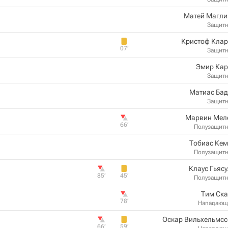
Матей Магли
Защит
Кристоф Клар
07‎’‎
Защит
Эмир Кар
Защит
Матиас Бад
Защит
Марвин Мел
66‎’‎
Полузащит
Тобиас Кем
Полузащит
Клаус Гьяс
85‎’‎
45‎’‎
Полузащит
Тим Ска
78‎’‎
Нападающ
Оскар Вильхельмсс
66‎’‎
59‎’‎