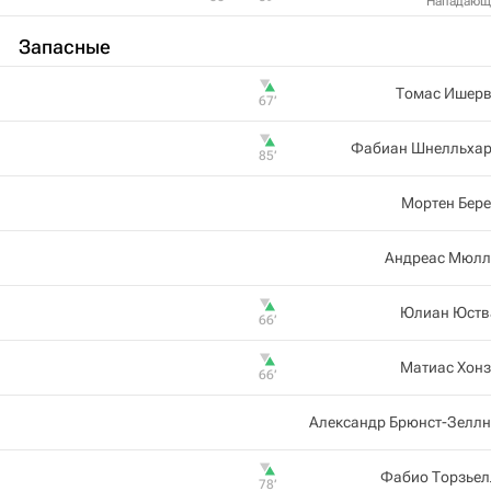
Нападающ
Запасные
Томас Ишерв
67‎’‎
Фабиан Шнелльхар
85‎’‎
Мортен Бер
Андреас Мюлл
Юлиан Юств
66‎’‎
Матиас Хонз
66‎’‎
Александр Брюнст-Зеллн
Фабио Торзьел
78‎’‎