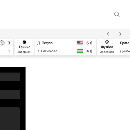
3
6
6
Д. Пегула
Брага
Теннис
Футбол
1
4
0
К. Рахимова
Дина
Завершен
Завершен