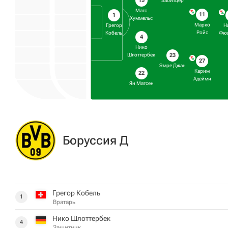
15
Забитцер
Матс
11
1
Хуммельс
Марко
Грегор
Н
Ройс
Кобель
Фюл
4
Нико
23
Шлоттербек
27
Эмре Джан
Карим
22
Адейми
Ян Матсен
Боруссия Д
Грегор Кобель
1
Вратарь
Нико Шлоттербек
4
Защитник