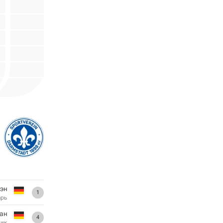
эн
1
арь
ан
4
ник