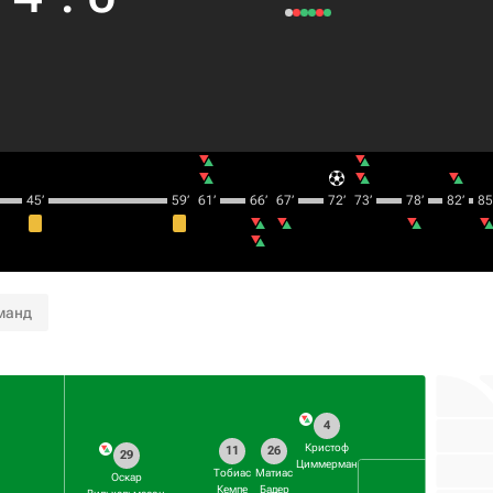
45‎’‎
59‎’‎
61‎’‎
66‎’‎
67‎’‎
72‎’‎
73‎’‎
78‎’‎
82‎’‎
85‎’
манд
4
Кристоф
11
26
29
Циммерман
Тобиас
Матиас
Оскар
Кемпе
Бадер