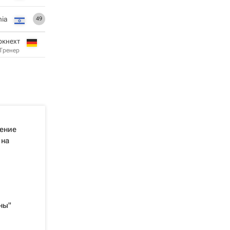
nia
49
ркнехт
Тренер
ение
 на
ны"