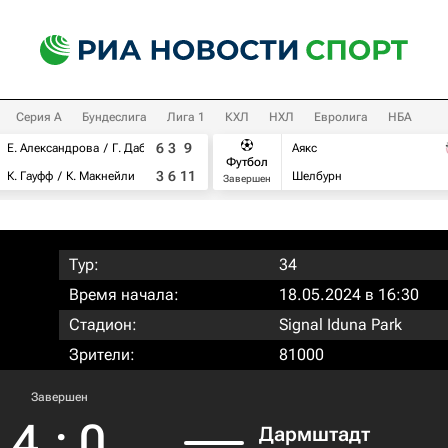
Серия А
Бундеслига
Лига 1
КХЛ
НХЛ
Евролига
НБА
6
3
9
Е. Александрова
Г. Дабровски
Аякс
Футбол
3
6
11
К. Гауфф
К. Макнейли
Шелбурн
Завершен
Тур:
34
Время начала:
18.05.2024 в 16:30
Стадион:
Signal Iduna Park
Зрители:
81000
Завершен
4
:
0
Дармштадт