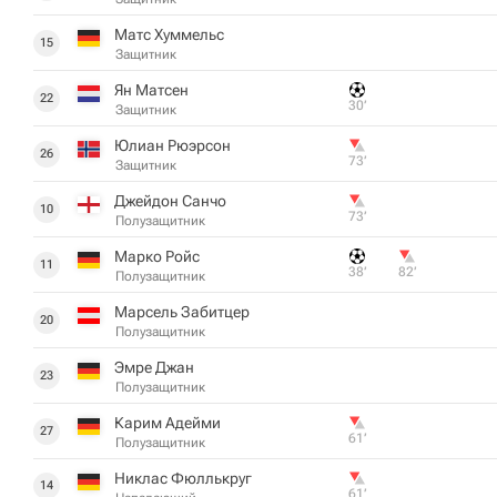
Матс Хуммельс
15
Защитник
Ян Матсен
22
30‎’‎
Защитник
Юлиан Рюэрсон
26
73‎’‎
Защитник
Джейдон Санчо
10
73‎’‎
Полузащитник
Марко Ройс
11
38‎’‎
82‎’‎
Полузащитник
Марсель Забитцер
20
Полузащитник
Эмре Джан
23
Полузащитник
Карим Адейми
27
61‎’‎
Полузащитник
Никлас Фюллькруг
14
61‎’‎