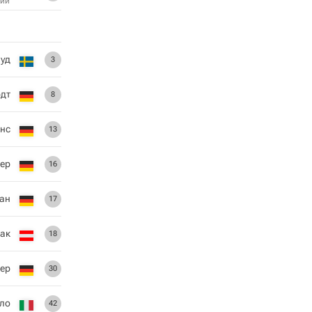
ий
уд
3
дт
8
енс
13
ер
16
ан
17
ак
18
ер
30
ло
42