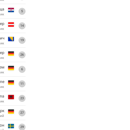
ца
5
ник
ер
14
ник
ич
19
ник
ер
26
ник
ем
6
ник
пе
11
ник
ула
23
ник
рк
27
ий
он
29