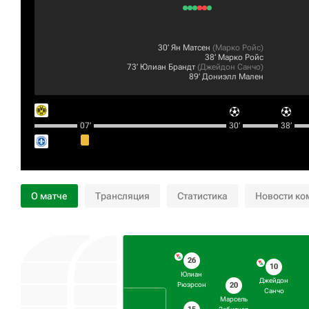
30‎’‎
Ян Матсен
(
Марко Ройс
)
38‎’‎
Марко Ройс
73‎’‎
Юлиан Брандт
(
Джейдон Санчо
)
89‎’‎
Дониэлл Мален
07‎’‎
30‎’‎
38‎’‎
О матче
Трансляция
Статистика
Новости ко
26
10
Юлиан
Джейдон
20
Рюэрсон
Санчо
Марсель