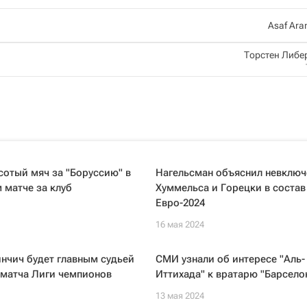
Asaf Ara
Торстен Либе
сотый мяч за "Боруссию" в
Нагельсман объяснил невключ
 матче за клуб
Хуммельса и Горецки в состав
Евро-2024
16 мая 2024
нчич будет главным судьей
СМИ узнали об интересе "Аль-
 матча Лиги чемпионов
Иттихада" к вратарю "Барсело
13 мая 2024