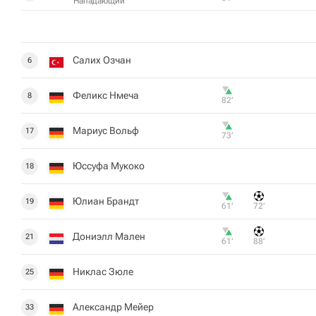
Нападающий
Салих Озчан
6
Феликс Нмеча
8
82‎’‎
Мариус Вольф
17
73‎’‎
Юссуфа Мукоко
18
Юлиан Брандт
19
61‎’‎
72‎’‎
Дониэлл Мален
21
61‎’‎
88‎’‎
Никлас Зюле
25
Александр Мейер
33