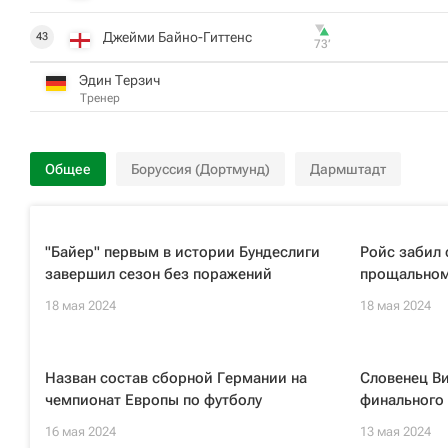
Джейми Байно-Гиттенс
43
73‎’‎
Эдин Терзич
Тренер
Общее
Боруссия (Дортмунд)
Дармштадт
"Байер" первым в истории Бундеслиги
Ройс забил 
завершил сезон без поражений
прощальном
18 мая 2024
18 мая 2024
Назван состав сборной Германии на
Словенец Ви
чемпионат Европы по футболу
финального
16 мая 2024
13 мая 2024