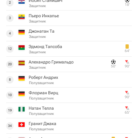
Йосип Станишич
2
18‎’‎
Защитник
Пьеро Инкапье
3
Защитник
Джонатан Та
4
Защитник
Эдмонд Тапсоба
12
64‎’‎
Защитник
Алехандро Гримальдо
20
50‎’‎
90‎’‎
Защитник
Роберт Андрих
8
Полузащитник
Флориан Вирц
10
90‎’‎
Полузащитник
Натан Телла
19
65‎’‎
Полузащитник
Гранит Джака
34
Полузащитник