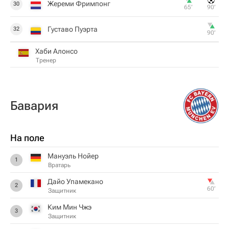
Жереми Фримпонг
30
65‎’‎
90‎’‎
Густаво Пуэрта
32
90‎’‎
Хаби Алонсо
Тренер
Бавария
На поле
Мануэль Нойер
1
Вратарь
Дайо Упамекано
2
60‎’‎
Защитник
Ким Мин Чжэ
3
Защитник