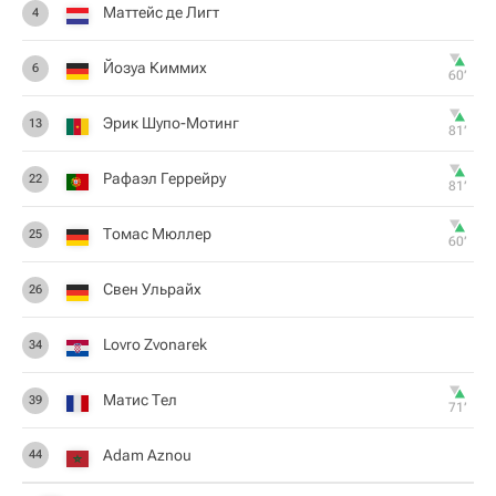
Маттейс де Лигт
4
Йозуа Киммих
6
60‎’‎
Эрик Шупо-Мотинг
13
81‎’‎
Рафаэл Геррейру
22
81‎’‎
Томас Мюллер
25
60‎’‎
Свен Ульрайх
26
Lovro Zvonarek
34
Матис Тел
39
71‎’‎
Adam Aznou
44