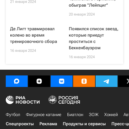
21 января 2024
обыграв "Лейпциг"
20 января 2024
Де Лигт травмировал
Появился список звезд,
колено во время
которые приедут
тренировочного сбора
проститься с
Беккенбауэром
16 января 2024
16 января 2024
Футбол
Фигурное катание
Биатлон
ЗОЖ
Хоккей
Ав
Спецпроекты
Реклама
Продукты и сервисы
Пресс-ц