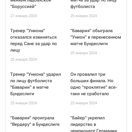
менхенгладбахской
матча за удар по лицу
"Боруссией"
футболиста
27 января 2024
25 января 2024
Тренер "Униона"
"Бавария" обыграла
отказался извиняться
"Унион" в перенесенном
перед Сане за удар по
матче Бундеслиги
лицу
25 января 2024
25 января 2024
Тренер "Униона" ударил
Он провалил три
по лицу футболиста
больших финала. Но
"Баварии" в матче
одно "проклятие" все-
Бундеслиги
таки не сработало
25 января 2024
23 января 2024
"Бавария" проиграла
"Байер" укрепил
"Вердеру" в Бундеслиге
лидерство в
чемпионате Германии,