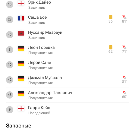
Эрик Дайер
15
Защитник
Саша Боэ
23
36‎’‎
81‎’‎
Защитник
Нуссаир Мазрауи
40
Защитник
Леон Горецка
8
62‎’‎
71‎’‎
Полузащитник
Лерой Сане
10
Полузащитник
Джамал Мусиала
42
81‎’‎
Полузащитник
Александар Павлович
45
60‎’‎
Полузащитник
Гарри Кейн
9
Нападающий
Запасные