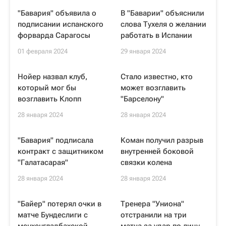
"Бавария" объявила о
В "Баварии" объяснили
подписании испанского
слова Тухеля о желании
форварда Сарагосы
работать в Испании
01 февраля 2024
29 января 2024
Нойер назвал клуб,
Стало известно, кто
который мог бы
может возглавить
возглавить Клопп
"Барселону"
28 января 2024
28 января 2024
"Бавария" подписала
Коман получил разрыв
контракт с защитником
внутренней боковой
"Галатасарая"
связки колена
28 января 2024
28 января 2024
"Байер" потерял очки в
Тренера "Униона"
матче Бундеслиги с
отстранили на три