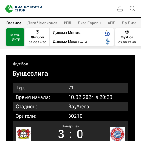
Главное
Лига Чемпионов
РПЛ
Лига Европы
АПЛ
Ла Лига
Динамо Москва
Матч-
Футбол
Футбол
центр
Динамо Махачкала
09.08 14:30
09.08 17:00
Футбол
Бундеслига
Тур:
21
Время начала:
10.02.2024 в 20:30
Стадион:
BayArena
Зрители:
30210
Завершен
3
:
0