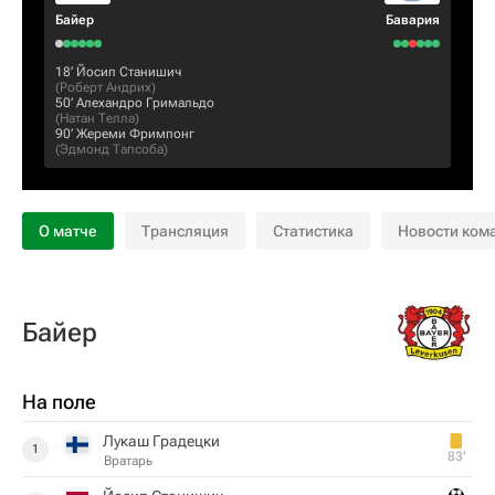
Байер
Бавария
18‎’‎
Йосип Станишич
(
Роберт Андрих
)
50‎’‎
Алехандро Гримальдо
(
Натан Телла
)
90‎’‎
Жереми Фримпонг
(
Эдмонд Тапсоба
)
О матче
Трансляция
Статистика
Новости ком
Байер
На поле
Лукаш Градецки
1
83‎’‎
Вратарь