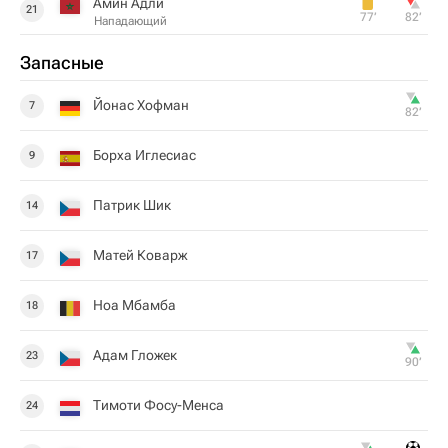
Амин Адли
21
77‎’‎
82‎’‎
Нападающий
Запасные
Йонас Хофман
7
82‎’‎
Борха Иглесиас
9
Патрик Шик
14
Матей Коварж
17
Ноа Мбамба
18
Адам Гложек
23
90‎’‎
Тимоти Фосу-Менса
24