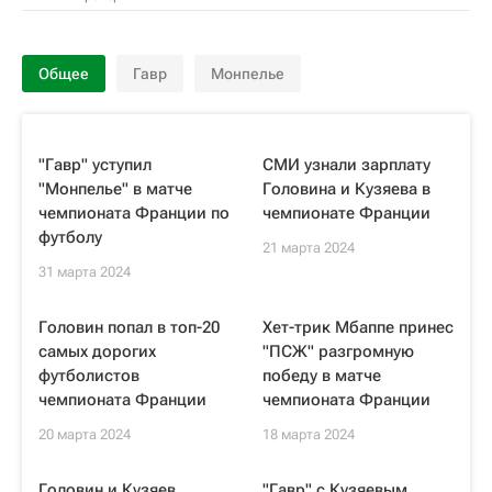
Общее
Гавр
Монпелье
"Гавр" уступил
СМИ узнали зарплату
"Монпелье" в матче
Головина и Кузяева в
чемпионата Франции по
чемпионате Франции
футболу
21 марта 2024
31 марта 2024
Головин попал в топ-20
Хет-трик Мбаппе принес
самых дорогих
"ПСЖ" разгромную
футболистов
победу в матче
чемпионата Франции
чемпионата Франции
20 марта 2024
18 марта 2024
Головин и Кузяев
"Гавр" с Кузяевым