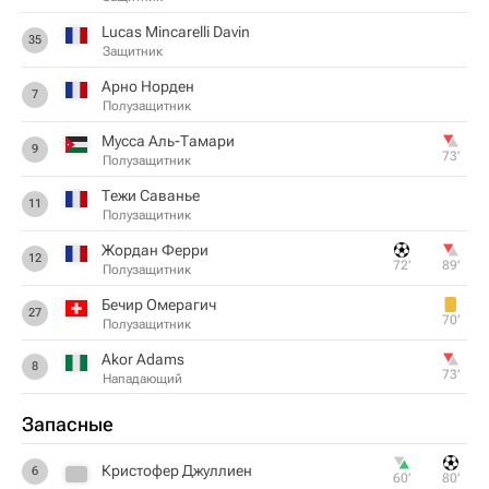
Lucas Mincarelli Davin
35
Защитник
Арно Норден
7
Полузащитник
Мусса Аль-Тамари
9
73‎’‎
Полузащитник
Тежи Саванье
11
Полузащитник
Жордан Ферри
12
72‎’‎
89‎’‎
Полузащитник
Бечир Омерагич
27
70‎’‎
Полузащитник
Akor Adams
8
73‎’‎
Нападающий
Запасные
Кристофер Джуллиен
6
60‎’‎
80‎’‎