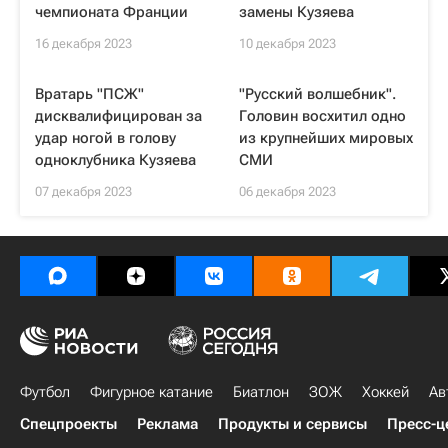
чемпионата Франции
замены Кузяева
16 декабря 2023
10 декабря 2023
Вратарь "ПСЖ"
"Русский волшебник".
дисквалифицирован за
Головин восхитил одно
удар ногой в голову
из крупнейших мировых
одноклубника Кузяева
СМИ
07 декабря 2023
06 декабря 2023
Футбол
Фигурное катание
Биатлон
ЗОЖ
Хоккей
Ав
Спецпроекты
Реклама
Продукты и сервисы
Пресс-ц