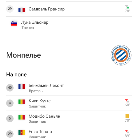
Самюэль Грансир
29
78‎’‎
Лука Эльснер
Тренер
Монпелье
На поле
Бенжамен Леконт
40
Вратарь
Кики Куяте
4
60‎’‎
Защитник
Модибо Саньян
5
70‎’‎
Защитник
Enzo Tchato
29
89‎’‎
Защитник