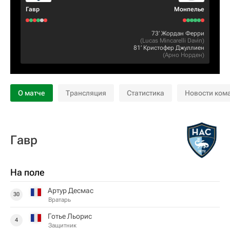
Гавр
Монпелье
73‎’‎
Жордан Ферри
(
Lucas Mincarelli Davin
)
81‎’‎
Кристофер Джуллиен
(
Арно Норден
)
О матче
Трансляция
Статистика
Новости ком
Гавр
На поле
Артур Десмас
30
Вратарь
Готье Льорис
4
Защитник