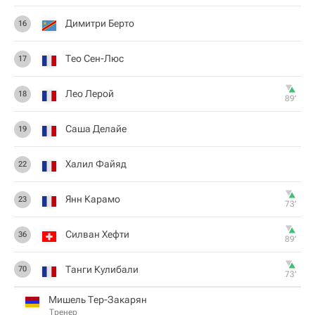
Димитри Берто
16
Тео Сен-Люс
17
Лео Лерой
18
89‎’‎
Саша Делайе
19
Халил Файяд
22
Янн Карамо
23
73‎’‎
Силван Хефти
36
89‎’‎
Танги Кулибали
70
73‎’‎
Мишель Тер-Закарян
Тренер