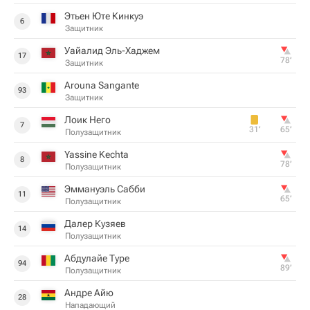
Этьен Юте Кинкуэ
6
Защитник
Уайалид Эль-Хаджем
17
78‎’‎
Защитник
Arouna Sangante
93
Защитник
Лоик Него
7
31‎’‎
65‎’‎
Полузащитник
Yassine Kechta
8
78‎’‎
Полузащитник
Эммануэль Сабби
11
65‎’‎
Полузащитник
Далер Кузяев
14
Полузащитник
Абдулайе Туре
94
89‎’‎
Полузащитник
Андре Айю
28
Нападающий