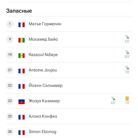
Запасные
Матье Горжелин
1
Мохамед Байо
9
65‎’‎
Rassoul Ndiaye
19
89‎’‎
Antoine Joujou
21
78‎’‎
Йоанн Сальмиер
22
Жозуэ Казимир
23
65‎’‎
70‎’‎
Алоиз Конфез
25
Simon Ebonog
26