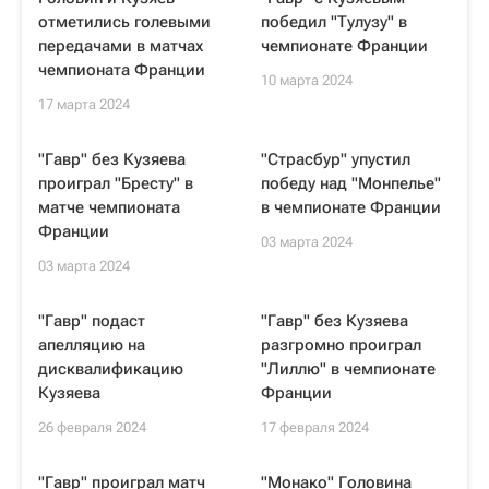
отметились голевыми
победил "Тулузу" в
передачами в матчах
чемпионате Франции
чемпионата Франции
10 марта 2024
17 марта 2024
"Гавр" без Кузяева
"Страсбур" упустил
проиграл "Бресту" в
победу над "Монпелье"
матче чемпионата
в чемпионате Франции
Франции
03 марта 2024
03 марта 2024
"Гавр" подаст
"Гавр" без Кузяева
апелляцию на
разгромно проиграл
дисквалификацию
"Лиллю" в чемпионате
Кузяева
Франции
26 февраля 2024
17 февраля 2024
"Гавр" проиграл матч
"Монако" Головина