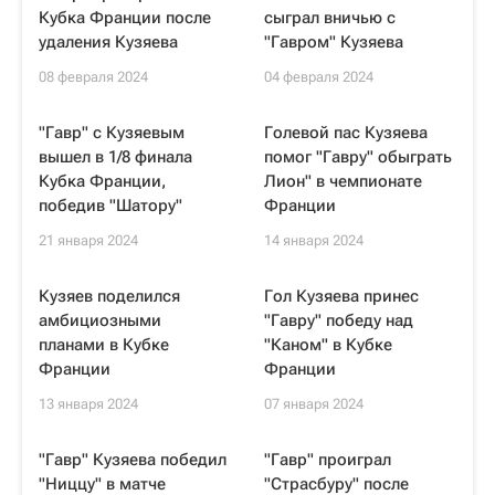
Кубка Франции после
сыграл вничью с
удаления Кузяева
"Гавром" Кузяева
08 февраля 2024
04 февраля 2024
"Гавр" с Кузяевым
Голевой пас Кузяева
вышел в 1/8 финала
помог "Гавру" обыграть
Кубка Франции,
Лион" в чемпионате
победив "Шатору"
Франции
21 января 2024
14 января 2024
Кузяев поделился
Гол Кузяева принес
амбициозными
"Гавру" победу над
планами в Кубке
"Каном" в Кубке
Франции
Франции
13 января 2024
07 января 2024
"Гавр" Кузяева победил
"Гавр" проиграл
"Ниццу" в матче
"Страсбуру" после