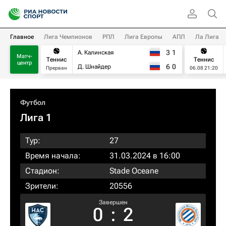
Главное
Лига Чемпионов
РПЛ
Лига Европы
АПЛ
Ла Лига
3
1
А. Калинская
Матч-
Теннис
Теннис
центр
6
0
Д. Шнайдер
Прерван
06.08 21:20
Футбол
Лига 1
Тур:
27
Время начала:
31.03.2024 в 16:00
Стадион:
Stade Oceane
Зрители:
20556
Завершен
0
:
2