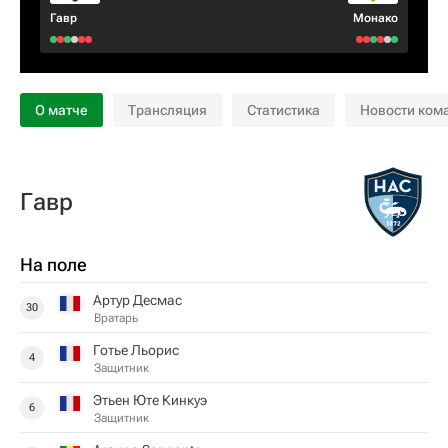
Гавр
Монако
О матче
Трансляция
Статистика
Новости ком
Гавр
На поле
Артур Десмас
30
Вратарь
Готье Льорис
4
Защитник
Этьен Юте Кинкуэ
6
Защитник