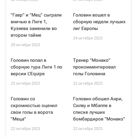
"Гавр" и "Мец" сыграли
Головин вошел в
вничью в Лиге 1,
сборную недели лучших
Кузяева заменили во
лиг Европы
втором тайме
24 октября 2023
29 октября 2023
Головин попал в
Тренер "Монако"
сборную тура Лиги 1 по
прокомментировал
версии L'Equipe
голы Головина
23 октября 2023
22 октября 2023
Головин со
Головин обошел Анри,
скромностью оценил
Силву и Мбаппе в
свои голы в ворота
списке лучших
"Меца"
бомбардиров "Монако"
22 октября 2023
22 октября 2023