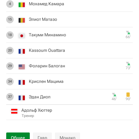
Мохамед Камара
4
Элиот Матазо
15
Такуми Минамино
18
66‎’‎
Kassoum Ouattara
20
Фоларин Балоган
29
73‎’‎
Крислен Мацима
34
Эдан Диоп
37
46‎’‎
90‎’‎
Адольф Хюттер
Тренер
Общее
Гавр
Монако