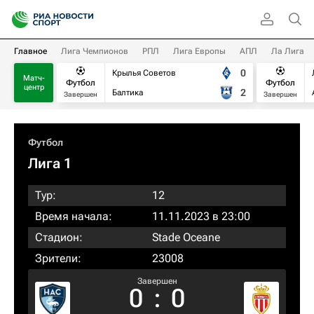
Главное
Лига Чемпионов
РПЛ
Лига Европы
АПЛ
Ла Лига
0
Крылья Советов
Матч-
Футбол
Футбол
центр
2
Балтика
Завершен
Завершен
Футбол
Лига 1
Тур:
12
Время начала:
11.11.2023 в 23:00
Стадион:
Stade Oceane
Зрители:
23008
Завершен
0
:
0