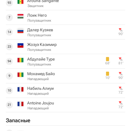
Arouna Sangante
93
Защитник
Лоик Него
7
Полузащитник
Далер Кузяев
14
90‎’‎
Полузащитник
Жозуэ Казимир
23
Полузащитник
Абдулайе Туре
94
68‎’‎
81‎’‎
Полузащитник
Мохамед Байо
9
10‎’‎
90‎’‎
Нападающий
Набиль Алиуи
10
72‎’‎
Нападающий
Antoine Joujou
21
72‎’‎
Нападающий
Запасные