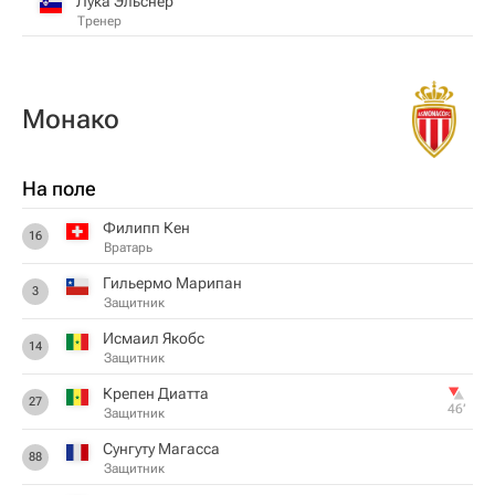
Лука Эльснер
Тренер
Монако
На поле
Филипп Кен
16
Вратарь
Гильермо Марипан
3
Защитник
Исмаил Якобс
14
Защитник
Крепен Диатта
27
46‎’‎
Защитник
Сунгуту Магасса
88
Защитник