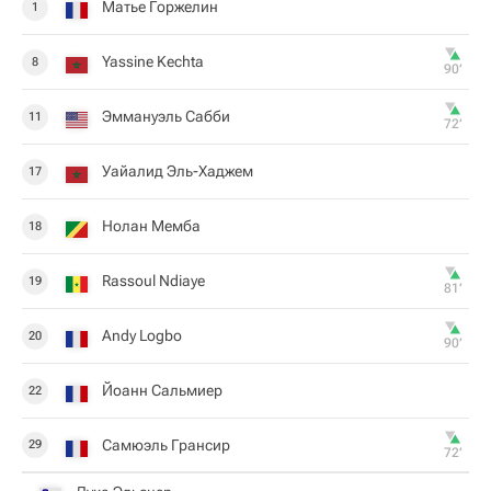
Матье Горжелин
1
Yassine Kechta
8
90‎’‎
Эммануэль Сабби
11
72‎’‎
Уайалид Эль-Хаджем
17
Нолан Мемба
18
Rassoul Ndiaye
19
81‎’‎
Andy Logbo
20
90‎’‎
Йоанн Сальмиер
22
Самюэль Грансир
29
72‎’‎