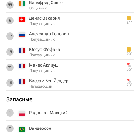
Вильфрид Синго
99
Защитник
Денис Закария
6
21‎’‎
Полузащитник
Александр Головин
17
Полузащитник
Юссуф Фофана
19
90‎’‎
Полузащитник
Манес Аклиуш
21
66‎’‎
Полузащитник
Виссам Бен Йеддер
10
73‎’‎
Нападающий
Запасные
Радослав Маецкий
1
Вандерсон
2