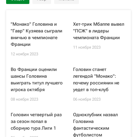
"Монако" Головина и
Хет-трик Мбаппе вывел
"Гавр" Кузяева сыграли
"ПСЖ" в лидеры
вничью в чемпионате
чемпионата Франции
Франции
11 ноября 2023
12 ноября 2023
Во Франции оценили
Головин станет
шансы Головина
легендой "Монако":
выиграть титул лучшего
почему россиянин не
игрока октября
уедет в топ-клуб
08 ноября 2023
06 ноября 2023
Головин четвертый раз
Одноклубник назвал
за сезон попал в
Головина
сборную тура Лиги 1
фантастическим
футболистом