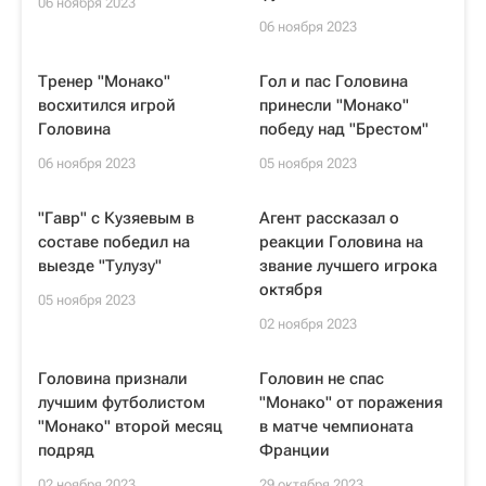
06 ноября 2023
06 ноября 2023
Тренер "Монако"
Гол и пас Головина
восхитился игрой
принесли "Монако"
Головина
победу над "Брестом"
06 ноября 2023
05 ноября 2023
"Гавр" с Кузяевым в
Агент рассказал о
составе победил на
реакции Головина на
выезде "Тулузу"
звание лучшего игрока
октября
05 ноября 2023
02 ноября 2023
Головина признали
Головин не спас
лучшим футболистом
"Монако" от поражения
"Монако" второй месяц
в матче чемпионата
подряд
Франции
02 ноября 2023
29 октября 2023