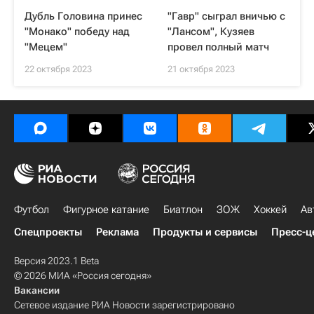
Дубль Головина принес
"Гавр" сыграл вничью с
"Монако" победу над
"Лансом", Кузяев
"Мецем"
провел полный матч
22 октября 2023
21 октября 2023
Футбол
Фигурное катание
Биатлон
ЗОЖ
Хоккей
Ав
Спецпроекты
Реклама
Продукты и сервисы
Пресс-ц
Версия 2023.1 Beta
© 2026 МИА «Россия сегодня»
Вакансии
Сетевое издание РИА Новости зарегистрировано