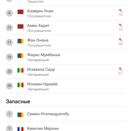
Защитник
Аззедин Унаи
8
76‎’‎
Полузащитник
Амин Харит
11
76‎’‎
Полузащитник
Жан Онана
17
90‎’‎
Полузащитник
Фарис Мумбанья
14
Нападающий
Исмаила Сарр
23
61‎’‎
Нападающий
Илиман Ндиайе
29
Нападающий
Запасные
Симон Нгапандуэтнбу
1
Квентин Мерлин
3