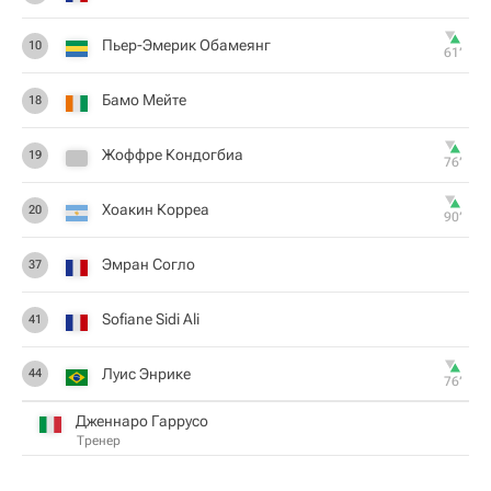
Пьер-Эмерик Обамеянг
10
61‎’‎
Бамо Мейте
18
Жоффре Кондогбиа
19
76‎’‎
Хоакин Корреа
20
90‎’‎
Эмран Согло
37
Sofiane Sidi Ali
41
Луис Энрике
44
76‎’‎
Дженнаро Гаррусо
Тренер