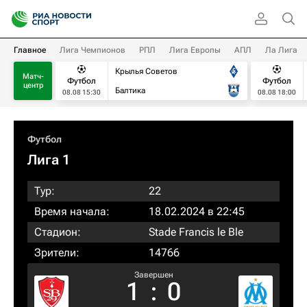
Главное
Лига Чемпионов
РПЛ
Лига Европы
АПЛ
Ла Лига
Крылья Советов
Матч-
Футбол
Футбол
центр
Балтика
08.08 15:30
08.08 18:00
Футбол
Лига 1
Тур:
22
Время начала:
18.02.2024 в 22:45
Стадион:
Stade Francis le Ble
Зрители:
14766
Завершен
1
:
0