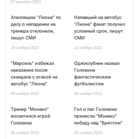
07 декабря 2023
Апелляцию "Лиона" по
Напавший на автобус
делу о нападении на
"Лиона" фанат получил
тренера отклонили,
условный срок, пишут
пишут СМИ
СМИ
24 ноября 2023
23 ноября 2023
"Марсель" избежал
Одноклубник назвал
наказания после
Головина
скандала с атакой на
фантастическим
автобус "Лиона"
футболистом
09 ноября 2023
06 ноября 2023
Тренер "Монако"
Гол и пас Головина
восхитился игрой
принесли "Монако"
Головина
победу над "Брестом"
06 ноября 2023
05 ноября 2023