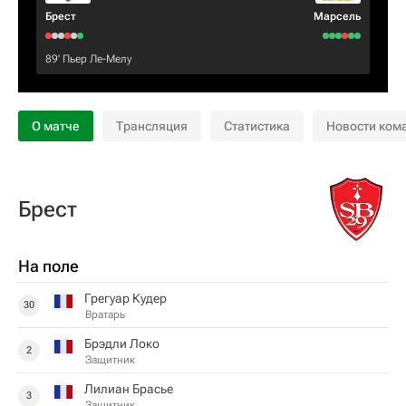
Брест
Марсель
89‎’‎
Пьер Ле-Мелу
О матче
Трансляция
Статистика
Новости ком
Брест
На поле
Грегуар Кудер
30
Вратарь
Брэдли Локо
2
Защитник
Лилиан Брасье
3
Защитник