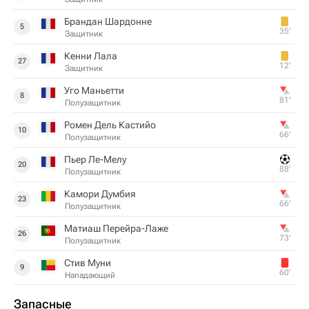
Брандан Шардонне
5
35‎’‎
Защитник
Кенни Лала
27
12‎’‎
Защитник
Уго Маньетти
8
81‎’‎
Полузащитник
Ромен Дель Кастийо
10
66‎’‎
Полузащитник
Пьер Ле-Мелу
20
88‎’‎
Полузащитник
Камори Думбия
23
66‎’‎
Полузащитник
Матиаш Перейра-Лаже
26
73‎’‎
Полузащитник
Стив Муни
9
60‎’‎
Нападающий
Запасные