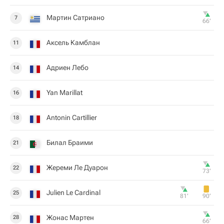
Мартин Сатриано
7
66‎’‎
Аксель Камблан
11
Адриен Лебо
14
Yan Marillat
16
Antonin Cartillier
18
Билал Браими
21
Жереми Ле Дуарон
22
73‎’‎
Julien Le Cardinal
25
81‎’‎
90‎’‎
Жонас Мартен
28
66‎’‎