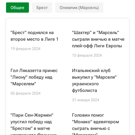
Общее
Брест
Олимпик (Марсель)
"Брест" поднялся на
"Шахтер" и "Марсель"
второе место в Лиге 1
сыграли вничью в матче
плей-офф Лиги Европы
19 февраля 2024
15 февраля 2024
Гол Ляказетта принес
Итальянский клуб
"Лиону" победу над
выкупил у "Марселя"
"Марселем"
украинского
футболиста
05 февраля 2024
31 января 2024
"Пари Сен-Жермен"
Головин помог
упустил победу над
"Монако" вдевятером
"Брестом" в матче
сыграть вничью с