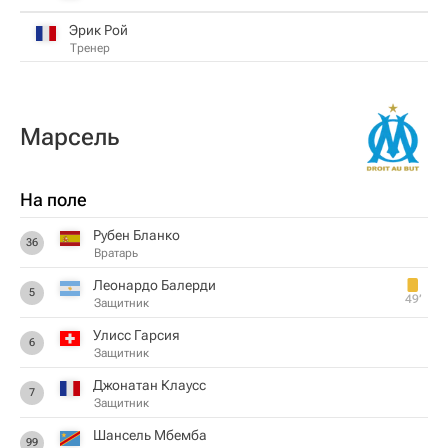
Эрик Рой
Тренер
Марсель
На поле
Рубен Бланко
36
Вратарь
Леонардо Балерди
5
49‎’‎
Защитник
Улисс Гарсия
6
Защитник
Джонатан Клаусс
7
Защитник
Шансель Мбемба
99