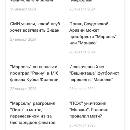
чемпионата Франции
"Марселем"
29 января 2024
28 января 2024
СМИ узнали, какой клуб
Принц Саудовской
хочет возглавить Зидан
Аравии может
приобрести "Марсель"
27 января 2024
или "Монако"
26 января 2024
"Марсель" по пенальти
Исключенный из
проиграл "Ренну" в 1/16
"Бешикташа" футболист
финала Кубка Франции
перешел в "Марсель"
22 января 2024
08 января 2024
"Марсель" разгромил
"ПСЖ" уничтожил
"Лион" в матче,
"Монако". Головин
перенесенном из-за
провалил матч?
беспорядков фанатов
25 ноября 2023