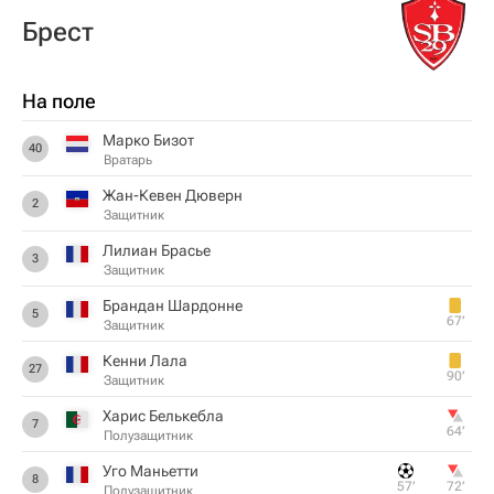
Брест
На поле
Марко Бизот
40
Вратарь
Жан-Кевен Дюверн
2
Защитник
Лилиан Брасье
3
Защитник
Брандан Шардонне
5
67‎’‎
Защитник
Кенни Лала
27
90‎’‎
Защитник
Харис Белькебла
7
64‎’‎
Полузащитник
Уго Маньетти
8
57‎’‎
72‎’‎
Полузащитник