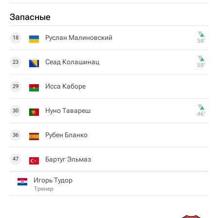
Запасные
Руслан Малиновский
18
58‎’‎
Сеад Колашинац
23
58‎’‎
Исса Каборе
29
Нуно Тавареш
30
46‎’‎
Рубен Бланко
36
Бартуг Эльмаз
47
Игорь Тудор
Тренер