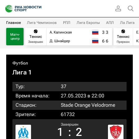
Главное
Лига Чемпионов
РПЛ
Лига Европы
АПЛ
Ла Лига
3
3
А. Калинская
Е
Матч-
Теннис
Теннис
центр
6
6
Д. Шнайдер
К
Завершен
Прерван
Футбол
Лига 1
Тур:
37
Время начала:
27.05.2023 в 22:00
Стадион:
Stade Orange Velodrome
Зрители:
61732
Завершен
1
:
2