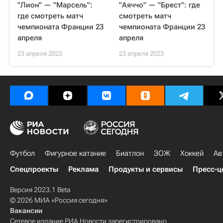
"Лион" — "Марсель":
"Аяччо" — "Брест": где
где смотреть матч
смотреть матч
чемпионата Франции 23
чемпионата Франции 23
апреля
апреля
23 апреля 2023
23 апреля 2023
Футбол
Фигурное катание
Биатлон
ЗОЖ
Хоккей
Ав
Спецпроекты
Реклама
Продукты и сервисы
Пресс-ц
Версия 2023.1 Beta
© 2026 МИА «Россия сегодня»
Вакансии
Сетевое издание РИА Новости зарегистрировано