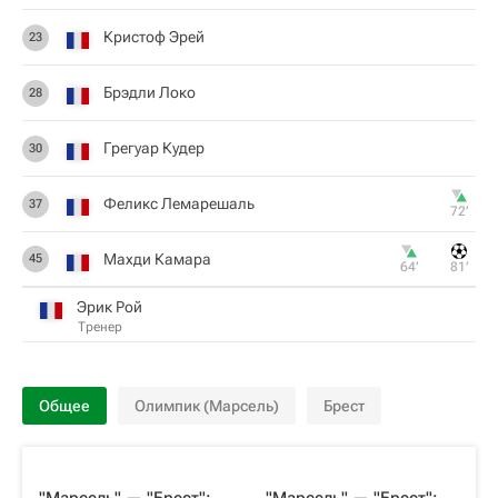
Кристоф Эрей
23
Брэдли Локо
28
Грегуар Кудер
30
Феликс Лемарешаль
37
72‎’‎
Махди Камара
45
64‎’‎
81‎’‎
Эрик Рой
Тренер
Общее
Олимпик (Марсель)
Брест