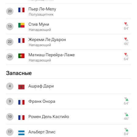
Пьер Ле-Мелу
20
Полузащитник
Стив Муни
15
84‎’‎
Нападающий
Жереми Ле Дуарон
22
46‎’‎
Нападающий
Матиаш Перейра-Лаже
29
64‎’‎
Нападающий
Запасные
Ашраф Дари
4
Франк Онора
9
64‎’‎
Ромен Дель Кастийо
10
46‎’‎
Альберт Элис
17
84‎’‎