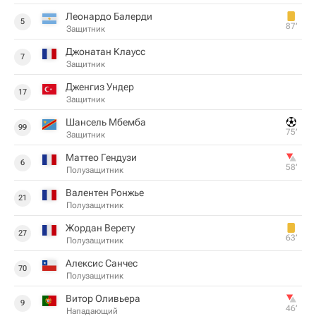
Леонардо Балерди
5
87‎’‎
Защитник
Джонатан Клаусс
7
Защитник
Дженгиз Ундер
17
Защитник
Шансель Мбемба
99
75‎’‎
Защитник
Маттео Гендузи
6
58‎’‎
Полузащитник
Валентен Ронжье
21
Полузащитник
Жордан Верету
27
63‎’‎
Полузащитник
Алексис Санчес
70
Полузащитник
Витор Оливьера
9
46‎’‎
Нападающий