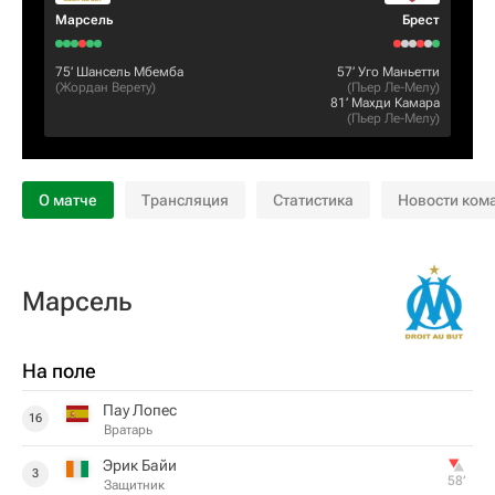
Марсель
Брест
75‎’‎
Шансель Мбемба
57‎’‎
Уго Маньетти
(
Жордан Верету
)
(
Пьер Ле-Мелу
)
81‎’‎
Махди Камара
(
Пьер Ле-Мелу
)
О матче
Трансляция
Статистика
Новости ком
Марсель
На поле
Пау Лопес
16
Вратарь
Эрик Байи
3
58‎’‎
Защитник