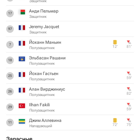
Защитник
Анди Пельмар
17
Защитник
Jeremy Jacquet
97
Защитник
Йоханн Маньин
7
12‎’‎
81‎’‎
Полузащитник
Эльбасан Рашани
18
Полузащитник
Йохан Гастьен
25
59‎’‎
Полузащитник
Алан Вирджиниус
26
82‎’‎
Полузащитник
Ilhan Fakili
29
59‎’‎
Полузащитник
Джим Аллевина
11
72‎’‎
75‎’‎
Нападающий
Запасные