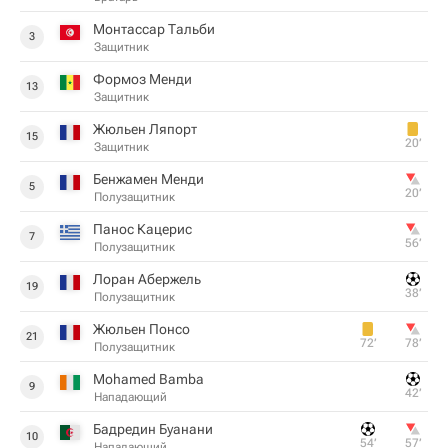
Монтассар Тальби
3
Защитник
Формоз Менди
13
Защитник
Жюльен Ляпорт
15
20‎’‎
Защитник
Бенжамен Менди
5
20‎’‎
Полузащитник
Панос Кацерис
7
56‎’‎
Полузащитник
Лоран Абержель
19
38‎’‎
Полузащитник
Жюльен Понсо
21
72‎’‎
78‎’‎
Полузащитник
Mohamed Bamba
9
42‎’‎
Нападающий
Бадредин Буанани
10
54‎’‎
57‎’‎
Нападающий