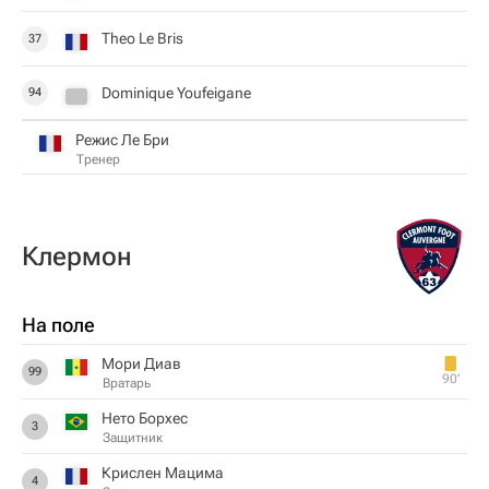
Theo Le Bris
37
Dominique Youfeigane
94
Режис Ле Бри
Тренер
Клермон
На поле
Мори Диав
99
90‎’‎
Вратарь
Нето Борхес
3
Защитник
Крислен Мацима
4