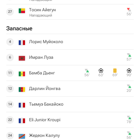
Тосин Айегун
27
56‎’‎
Нападающий
Запасные
Лорис Муйоколо
4
Имран Луза
6
57‎’‎
Бамба Дьенг
11
56‎’‎
63‎’‎
69‎’‎
90‎’‎
Дарлин Йонгва
12
20‎’‎
Тьемуэ Бакайоко
14
Eli Junior Kroupi
22
78‎’‎
Жедеон Калулу
24
56‎’‎