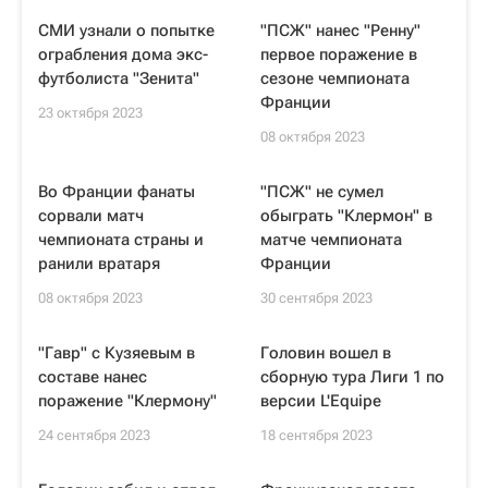
СМИ узнали о попытке
"ПСЖ" нанес "Ренну"
ограбления дома экс-
первое поражение в
футболиста "Зенита"
сезоне чемпионата
Франции
23 октября 2023
08 октября 2023
Во Франции фанаты
"ПСЖ" не сумел
сорвали матч
обыграть "Клермон" в
чемпионата страны и
матче чемпионата
ранили вратаря
Франции
08 октября 2023
30 сентября 2023
"Гавр" с Кузяевым в
Головин вошел в
составе нанес
сборную тура Лиги 1 по
поражение "Клермону"
версии L'Equipe
24 сентября 2023
18 сентября 2023