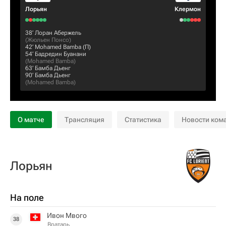
Лорьян
Клермон
38‎’‎
Лоран Абержель
(
Жюльен Понсо
)
42‎’‎
Mohamed Bamba
(П)
54‎’‎
Бадредин Буанани
(
Mohamed Bamba
)
63‎’‎
Бамба Дьенг
90‎’‎
Бамба Дьенг
(
Mohamed Bamba
)
О матче
Трансляция
Статистика
Новости ком
Лорьян
На поле
Ивон Мвого
38
Вратарь