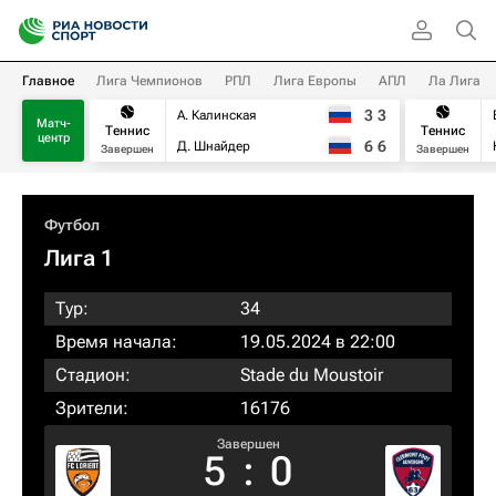
Главное
Лига Чемпионов
РПЛ
Лига Европы
АПЛ
Ла Лига
3
3
А. Калинская
Матч-
Теннис
Теннис
центр
6
6
Д. Шнайдер
Завершен
Завершен
Футбол
Лига 1
Тур:
34
Время начала:
19.05.2024 в 22:00
Стадион:
Stade du Moustoir
Зрители:
16176
Завершен
5
:
0