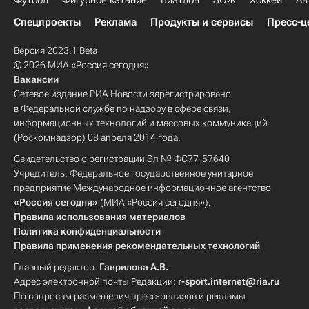
Футбол
Фигурное катание
Биатлон
ЗОЖ
Хоккей
Ав
Спецпроекты
Реклама
Продукты и сервисы
Пресс-ц
Версия 2023.1 Beta
© 2026 МИА «Россия сегодня»
Вакансии
Сетевое издание РИА Новости зарегистрировано
в Федеральной службе по надзору в сфере связи,
информационных технологий и массовых коммуникаций
(Роскомнадзор) 08 апреля 2014 года.
Свидетельство о регистрации Эл № ФС77-57640
Учредитель: Федеральное государственное унитарное
предприятие Международное информационное агентство
«Россия сегодня»
(МИА «Россия сегодня»).
Правила использования материалов
Политика конфиденциальности
Правила применения рекомендательных технологий
Главный редактор:
Гаврилова А.В.
Адрес электронной почты Редакции:
r-sport.internet@ria.ru
По вопросам размещения пресс-релизов и рекламы