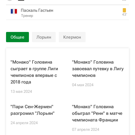
Паскаль Гастьен
43‎’‎
Тренер
Общее
Лорьян
Клермон
"Монако" Головина
"Монако" Головина
сыграет в группе Лиги
завоевал путевку в Лигу
чемпионов впервые с
чемпионов
2018 года
04 мая 2024
13 мая 2024
"Пари Сен-Жермен"
"Монако" Головина
разгромил "Лорьян"
обыграл "Ренн" в матче
чемпионата Франции
24 апреля 2024
07 апреля 2024