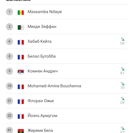
Massamba Ndiaye
1
Мехди Зеффан
2
Хабиб Кейта
6
59‎’‎
Билал Бутобба
8
Комнен Андрич
9
81‎’‎
Mohamed-Amine Bouchenna
19
75‎’‎
Флоран Ожье
21
59‎’‎
Йоэль Армугом
22
Жереми Бела
91
82‎’‎