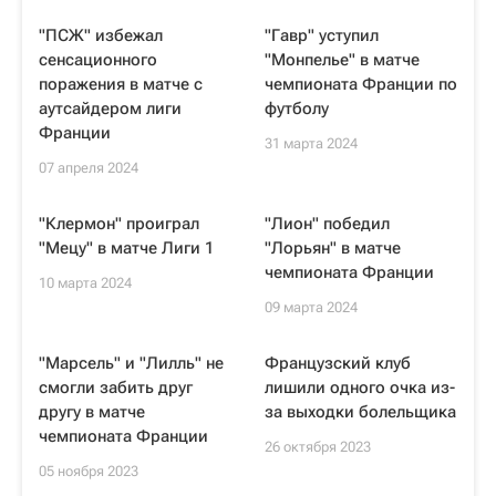
"ПСЖ" избежал
"Гавр" уступил
сенсационного
"Монпелье" в матче
поражения в матче с
чемпионата Франции по
аутсайдером лиги
футболу
Франции
31 марта 2024
07 апреля 2024
"Клермон" проиграл
"Лион" победил
"Мецу" в матче Лиги 1
"Лорьян" в матче
чемпионата Франции
10 марта 2024
09 марта 2024
"Марсель" и "Лилль" не
Французский клуб
смогли забить друг
лишили одного очка из-
другу в матче
за выходки болельщика
чемпионата Франции
26 октября 2023
05 ноября 2023