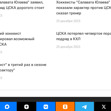
алавата Юлаева" заявил,
Хоккеисты "Салавата Юлаева"
над ЦСКА дорогого стоит
показали характер против ЦСК
сказал тренер
23
25 декабря 2023
ий хоккеист
ЦСКА потерпел четвертое пор
ировал возможный
подряд в КХЛ
ЦСКА
25 декабря 2023
23
ст" в третий раз в сезоне
рактору"
23