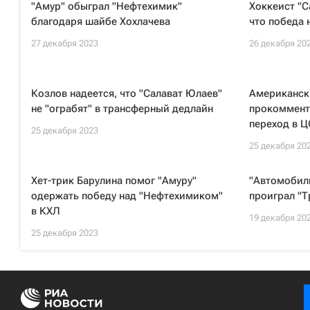
"Амур" обыграл "Нефтехимик"
Хоккеист "С
благодаря шайбе Хохлачева
что победа 
27 декабря 2023
26 декабря 20
Козлов надеется, что "Салават Юлаев"
Американск
не "ограбят" в трансферный дедлайн
прокоммент
переход в 
25 декабря 2023
25 декабря 20
Хет-трик Барулина помог "Амуру"
"Автомобили
одержать победу над "Нефтехимиком"
проиграл "Т
в КХЛ
19 декабря 20
25 декабря 2023