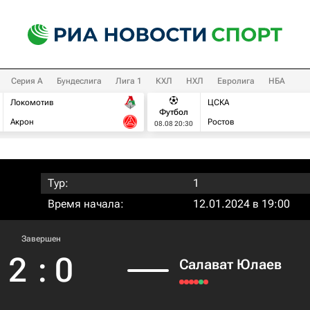
Серия А
Бундеслига
Лига 1
КХЛ
НХЛ
Евролига
НБА
Локомотив
ЦСКА
Футбол
Акрон
Ростов
08.08 20:30
Тур:
1
Время начала:
12.01.2024 в 19:00
Завершен
2
:
0
Салават Юлаев