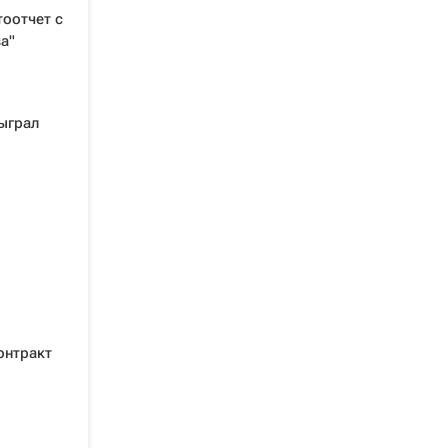
тоотчет с
а"
ыграл
онтракт