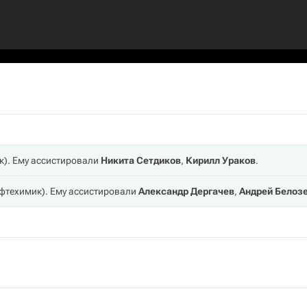
к
). Ему ассистировали
Никита Сетдиков
,
Кирилл Ураков
.
фтехимик
). Ему ассистировали
Александр Дергачев
,
Андрей Белоз