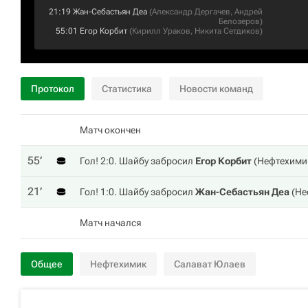
21:19
Жан-Себастьян Деа
(
Александр Дергачев
,
Андрей
Белозеров
)
55:01
Егор Корбит
(
Кирилл Ураков
,
Никита Сетдиков
)
Протокол
Статистика
Новости команд
Матч окончен
55‎’‎
Гол! 2:0. Шайбу забросил
Егор Корбит
(
Нефтехими
21‎’‎
Гол! 1:0. Шайбу забросил
Жан-Себастьян Деа
(
Не
Матч начался
Общее
Нефтехимик
Салават Юлаев