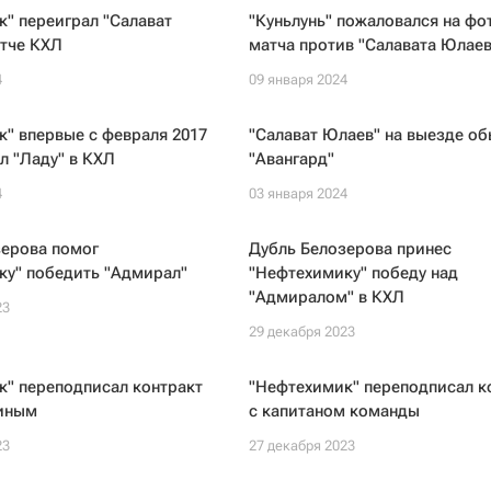
" переиграл "Салават
"Куньлунь" пожаловался на фо
атче КХЛ
матча против "Салавата Юлаев
4
09 января 2024
" впервые с февраля 2017
"Салават Юлаев" на выезде об
л "Ладу" в КХЛ
"Авангард"
4
03 января 2024
зерова помог
Дубль Белозерова принес
ку" победить "Адмирал"
"Нефтехимику" победу над
"Адмиралом" в КХЛ
23
29 декабря 2023
к" переподписал контракт
"Нефтехимик" переподписал к
иным
с капитаном команды
23
27 декабря 2023