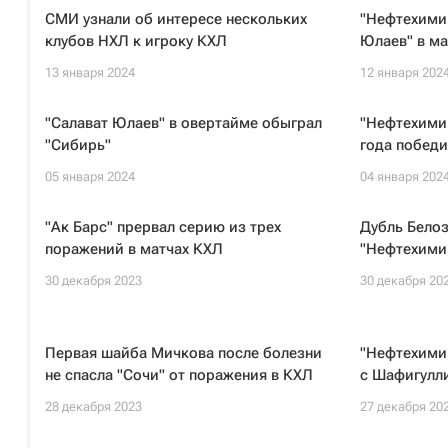
СМИ узнали об интересе нескольких
"Нефтехимик
клубов НХЛ к игроку КХЛ
Юлаев" в м
13 января 2024
12 января 202
"Салават Юлаев" в овертайме обыграл
"Нефтехимик
"Сибирь"
года победи
05 января 2024
04 января 202
"Ак Барс" прервал серию из трех
Дубль Бело
поражений в матчах КХЛ
"Нефтехими
30 декабря 2023
30 декабря 20
Первая шайба Мичкова после болезни
"Нефтехими
не спасла "Сочи" от поражения в КХЛ
с Шафигулл
28 декабря 2023
27 декабря 20