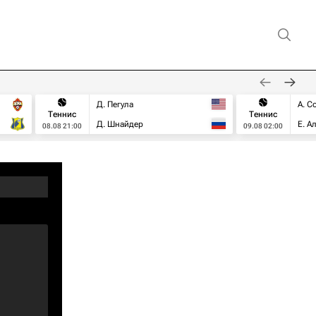
Д. Пегула
А. С
Теннис
Теннис
Д. Шнайдер
Е. А
08.08 21:00
09.08 02:00