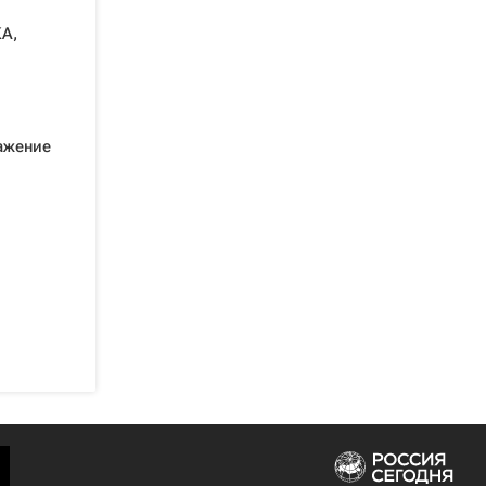
А,
ажение