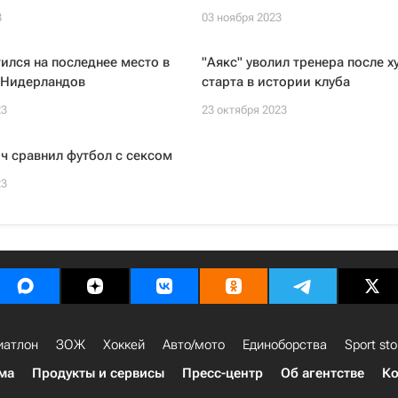
3
03 ноября 2023
тился на последнее место в
"Аякс" уволил тренера после х
 Нидерландов
старта в истории клуба
23
23 октября 2023
ч сравнил футбол с сексом
23
иатлон
ЗОЖ
Хоккей
Авто/мото
Единоборства
Sport sto
ма
Продукты и сервисы
Пресс-центр
Об агентстве
Ко