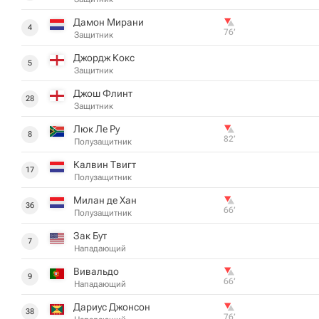
Дамон Мирани
4
76‎’‎
Защитник
Джордж Кокс
5
Защитник
Джош Флинт
28
Защитник
Люк Ле Ру
8
82‎’‎
Полузащитник
Калвин Твигт
17
Полузащитник
Милан де Хан
36
66‎’‎
Полузащитник
Зак Бут
7
Нападающий
Вивальдо
9
66‎’‎
Нападающий
Дариус Джонсон
38
76‎’‎