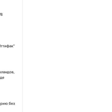
/8
Иттифак"
рландов,
нде
ерию без