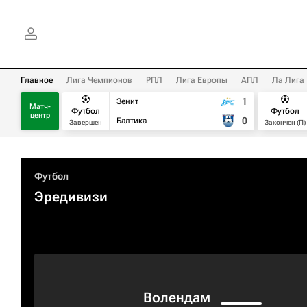
Главное
Лига Чемпионов
РПЛ
Лига Европы
АПЛ
Ла Лига
1
Зенит
Матч-
Футбол
Футбол
центр
0
Балтика
Завершен
Закончен (П)
Футбол
Эредивизи
Волендам