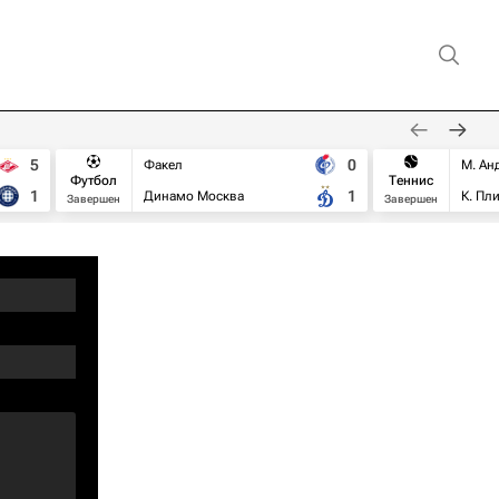
5
0
Факел
М. Ан
Футбол
Теннис
1
1
Динамо Москва
К. Пл
Завершен
Завершен