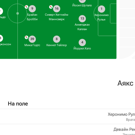
Йосип Шутало
9
16
1
9
Брайан
Сиверт Хеггхейм
Херонимо
льдо
13
Бробби
Маннсверк
Рульи
Ахметджан
Каплан
8
39
8
4
Джонсон
Мика Годтс
Кеннет Тейлор
Йоррел Хато
Аякс
На поле
Херонимо Рул
Врат
Девайн Ре
Защит