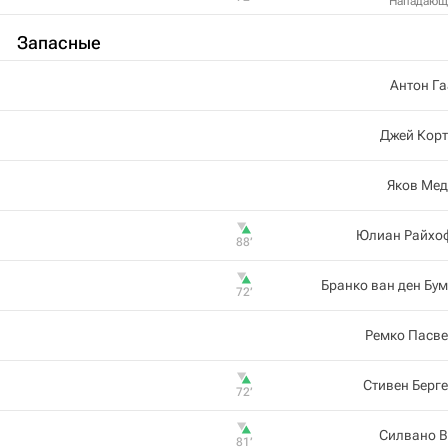
Нападающ
Запасные
Антон Г
Джей Корт
Яков Мед
Юлиан Райхо
88‎’‎
Бранко ван ден Бу
72‎’‎
Ремко Пасве
Стивен Берг
72‎’‎
Силвано В
81‎’‎