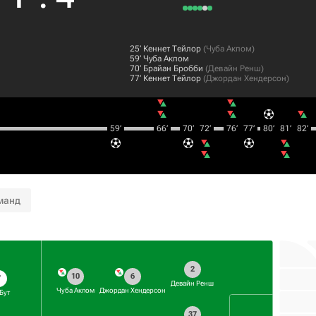
25‎’‎
Кеннет Тейлор
(
Чуба Акпом
)
59‎’‎
Чуба Акпом
70‎’‎
Брайан Бробби
(
Девайн Ренш
)
77‎’‎
Кеннет Тейлор
(
Джордан Хендерсон
)
59‎’‎
66‎’‎
70‎’‎
72‎’‎
76‎’‎
77‎’‎
80‎’‎
81‎’‎
82‎’‎
манд
2
10
6
7
Девайн Ренш
Чуба Акпом
Джордан Хендерсон
 Бут
37