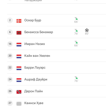
Нападающий
Оскар Буур
2
66‎’‎
Бенаисса Бенамар
6
76‎’‎
80‎’‎
Имран Назих
16
66‎’‎
Кайн ван Увелен
20
Барри Лауэрс
22
Ашраф Дауйри
24
76‎’‎
Дерон Пайн
26
Квинси Хуве
27