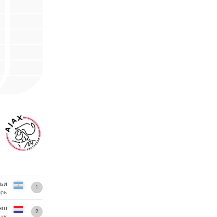
ьи
1
арь
нш
2
ник