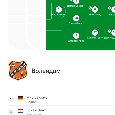
4
Дамон Мирани
8
1
Люк Ле Ру
Вива
Мио Бакхаус
28
Джош Флинт
17
3
5
Калвин Твигт
Дариус 
Джордж Кокс
Волендам
Мио Бакхаус
1
Вратарь
Бриан Плат
3
Защитник