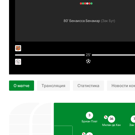
80‎’‎
Бенаисса Бенамар
(
Зак Бут
)
25‎’‎
О матче
Трансляция
Статистика
Новости ко
3
36
Бриан Плат
Милан де Хан
Зак