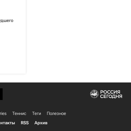
удшего
ries
Теннис
Теги
Полезное
нтакты
RSS
Архив