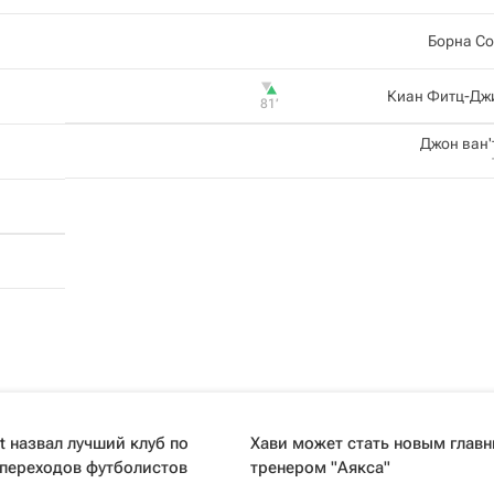
Борна Со
Киан Фитц-Дж
81‎’‎
Джон ван'
kt назвал лучший клуб по
Хави может стать новым глав
 переходов футболистов
тренером "Аякса"