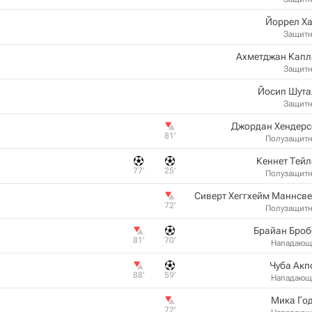
Йоррел Х
Защит
Ахметджан Капл
Защит
Йосип Шута
Защит
Джордан Хендерс
81‎’‎
Полузащит
Кеннет Тей
77‎’‎
25‎’‎
Полузащит
Сиверт Хеггхейм Маннсв
72‎’‎
Полузащит
Брайан Броб
81‎’‎
70‎’‎
Нападающ
Чуба Акп
88‎’‎
59‎’‎
Нападающ
Мика Го
72‎’‎