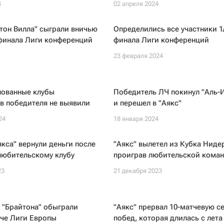
4
02 апреля 2024
стон Вилла" сыграли вничью
Определились все участники 1
 финала Лиги конференций
финала Лиги конференций
23 февраля 2024
лованные клубы
Победитель ЛЧ покинул "Аль-
в победителя не выявили
и перешел в "Аякс"
24
18 января 2024
кса" вернули деньги после
"Аякс" вылетел из Кубка Ниде
любительскому клубу
проиграв любительской кома
23
21 декабря 2023
 "Брайтона" обыграли
"Аякс" прервал 10-матчевую с
тче Лиги Европы
побед, которая длилась с лета