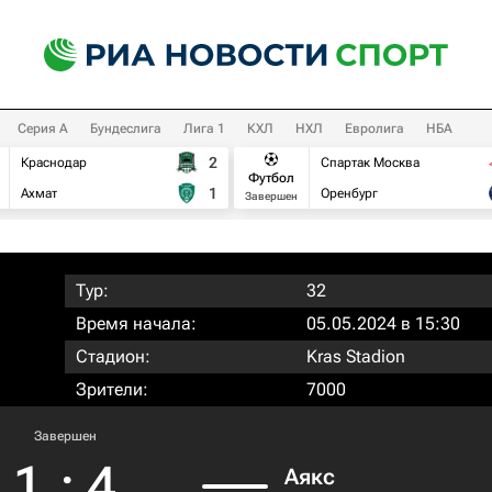
Серия А
Бундеслига
Лига 1
КХЛ
НХЛ
Евролига
НБА
2
Краснодар
Спартак Москва
Футбол
1
Ахмат
Оренбург
Завершен
Тур:
32
Время начала:
05.05.2024 в 15:30
Стадион:
Kras Stadion
Зрители:
7000
Завершен
1
:
4
Аякс