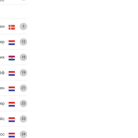
ий
ааи
3
ер
12
ик
18
фф
19
мен
21
ер
22
ейс
23
ос
24