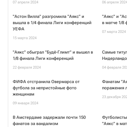
07 апреля 2024
06 апреля 202
"Астон Вилла" разгромила "Аякс" и
"Аякс" и "А
вышла в 1/4 финала Лиги конференций
в матче 1/8
УЕФА
07 марта 2024
15 марта 2024
"Аякс" обыграл "Будё-Глимт" и вышел в
Самые титу
1/8 финала Лиги конференций
Нидерландо
22 февраля 2024
04 февраля 20
ФИФА отстранила Овермарса от
Фанатам "Ая
футбола за непристойные фото
поражения 
женщинам
23 декабря 20
09 января 2024
В Амстердаме задержали почти 150
Футболисты
фанатов за вандализм
"Аякс" в ма