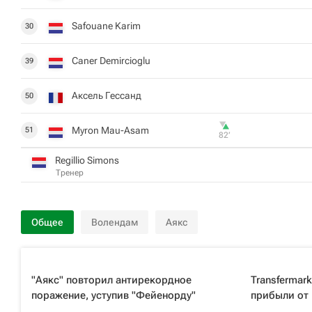
Safouane Karim
30
Caner Demircioglu
39
Аксель Гессанд
50
Myron Mau-Asam
51
82‎’‎
Regillio Simons
Тренер
Общее
Волендам
Аякс
"Аякс" повторил антирекордное
Transfermar
поражение, уступив "Фейенорду"
прибыли от