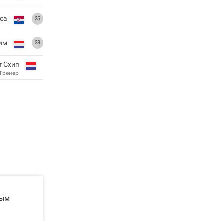
са
25
им
28
т Схип
Тренер
ным