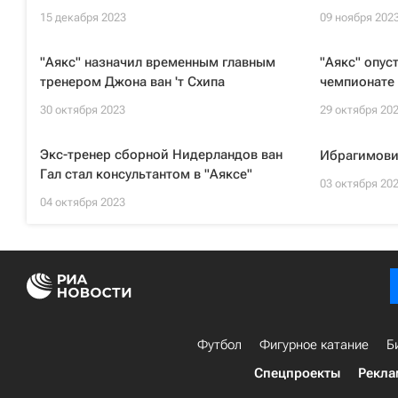
15 декабря 2023
09 ноября 202
"Аякс" назначил временным главным
"Аякс" опус
тренером Джона ван 'т Схипа
чемпионате
30 октября 2023
29 октября 20
Экс-тренер сборной Нидерландов ван
Ибрагимови
Гал стал консультантом в "Аяксе"
03 октября 20
04 октября 2023
Футбол
Фигурное катание
Б
Спецпроекты
Рекла