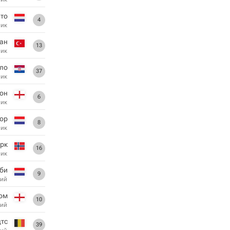
ато
4
ник
ан
13
ник
ло
37
ник
он
6
ник
лор
8
ник
ерк
16
ник
би
9
ий
ом
10
ий
дтс
39