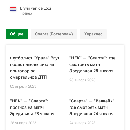
Erwin van de Looi
Тренер
Общее
Спарта (Роттердам)
Хераклес
Футболист "Урала" Влут
"НЕК" — "Спарта": где
подаст апелляцию на
смотреть матч
приговор за
Эредивизи 28 января
смертельное ДТП
28 января 2023
03 апреля 2023
"НЕК" — "Спарта":
"Спарта" — "Валвейк":
прогноз на матч
где смотреть матч
Эредивизи 28 января
Эредивизи 24 января
28 января 2023
24 января 2023