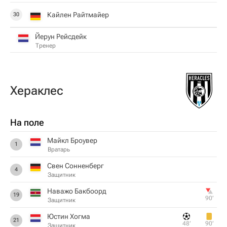
Кайлен Райтмайер
30
Йерун Рейсдейк
Тренер
Хераклес
На поле
Майкл Броувер
1
Вратарь
Свен Сонненберг
4
Защитник
Наважо Бакбоорд
19
90‎’‎
Защитник
Юстин Хогма
21
48‎’‎
90‎’‎
Защитник