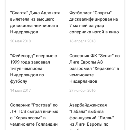
"Спарта" Дика Адвоката
Футболист "Спарты"
вылетела из высшего
дисквалифицирован на
дивизиона чемпионата
7 матчей за удар
Нидерландов
соперника ногой в лицо
20 мая 2018
16 апреля 2018
"Фейенорд" впервые с
Соперник ФК "Зенит" по
1999 года завоевал
Лиге Европы АЗ
титул чемпиона
разгромил "Хераклес" в
Нидерландов по
чемпионате
футболу
Нидерландов
14 мая 2017
27 ноября 2016
Соперник "Ростова" по
Азербайджанская
ЛЧ ПСВ сыграл вничью
"Габала" выбила
с "Хераклесом" в
французский "Лилль"
чемпионате Голландии
из Лиги Европы по