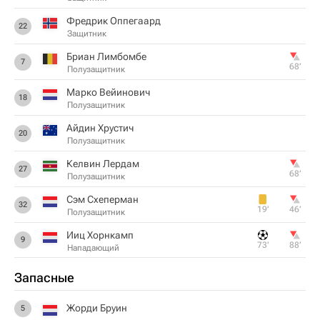
Фредрик Оппегаард
22
Защитник
Бриан Лимбомбе
7
68‎’‎
Полузащитник
Марко Вейинович
18
Полузащитник
Айдин Хрустич
20
Полузащитник
Келвин Лердам
27
68‎’‎
Полузащитник
Сэм Схеперман
32
19‎’‎
46‎’‎
Полузащитник
Ииц Хорнкамп
9
73‎’‎
88‎’‎
Нападающий
Запасные
Жорди Бруин
5