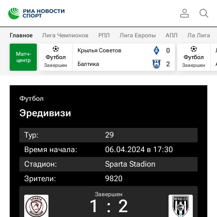
Главное
Лига Чемпионов
РПЛ
Лига Европы
АПЛ
Ла Лига
0
Крылья Советов
Матч-
Футбол
Футбол
центр
2
Балтика
Завершен
Завершен
Футбол
Эредивизи
Тур:
29
Время начала:
06.04.2024 в 17:30
Стадион:
Sparta Stadion
Зрители:
9820
Завершен
1
:
2