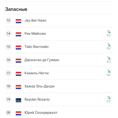
Запасные
Jay den Haan
12
Рик Мейссен
14
83‎’‎
Тейс Велтхейс
15
90‎’‎
Джонатан де Гузман
16
83‎’‎
Камиль Негли
17
66‎’‎
Хамза Эль-Дахри
18
Rayvien Rosario
19
83‎’‎
Юрий Схондервалт
20