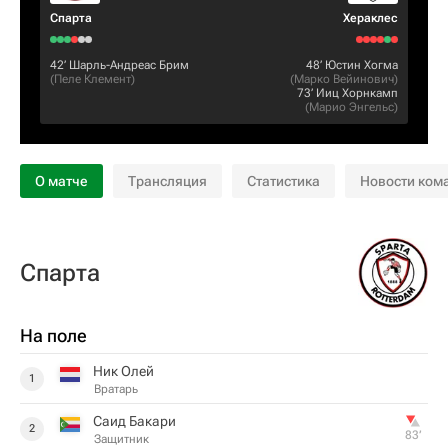
Спарта
Хераклес
42‎’‎
Шарль-Андреас Брим
48‎’‎
Юстин Хогма
(
Пеле Клемент
)
(
Марко Вейинович
)
73‎’‎
Ииц Хорнкамп
(
Марио Энгельс
)
О матче
Трансляция
Статистика
Новости ком
Спарта
На поле
Ник Олей
1
Вратарь
Саид Бакари
2
83‎’‎
Защитник