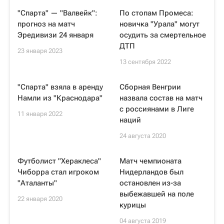
"Спарта" — "Валвейк":
По стопам Промеса:
прогноз на матч
новичка "Урала" могут
Эредивизи 24 января
осудить за смертельное
ДТП
23 января 2023
13 сентября 2022
"Спарта" взяла в аренду
Сборная Венгрии
Намли из "Краснодара"
назвала состав на матч
с россиянами в Лиге
11 января 2022
наций
24 августа 2020
Футболист "Хераклеса"
Матч чемпионата
Чиборра стал игроком
Нидерландов был
"Аталанты"
остановлен из-за
выбежавшей на поле
22 января 2020
курицы
04 августа 2019