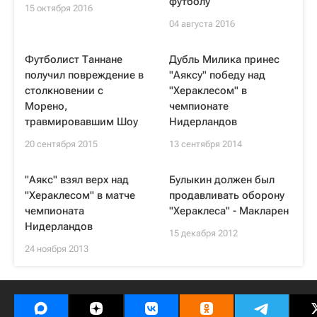
футболу
15 октября 2016
04 августа 2016
Футболист Таннане
Дубль Милика принес
получил повреждение в
"Аяксу" победу над
столкновении с
"Хераклесом" в
Морено,
чемпионате
травмировавшим Шоу
Нидерландов
20 сентября 2015
13 сентября 2014
"Аякс" взял верх над
Булыкин должен был
"Хераклесом" в матче
продавливать оборону
чемпионата
"Хераклеса" - Макларен
Нидерландов
15 декабря 2012
24 ноября 2013