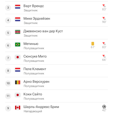
Варт Врендс
3
83‎’‎
Защитник
Мике Эрдхейзен
4
90‎’‎
Защитник
Джевенсио ван дер Куст
5
Защитник
Метинью
6
61‎’‎
83‎’‎
Полузащитник
Сюнсуке Мито
7
66‎’‎
Полузащитник
Пеле Клемент
8
Полузащитник
Арно Версхурен
10
Полузащитник
Коки Сайто
11
Полузащитник
Шарль-Андреас Брим
9
42‎’‎
Нападающий