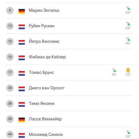
Марио Энгельс
8
68‎’‎
Рубен Рускен
12
68‎’‎
Йетро Виллемс
15
90‎’‎
Фабиан де Кейзер
16
Томас Брунс
17
46‎’‎
55‎’‎
Диего ван Орсхот
30
Тимо Янсинк
36
Лассе Вехмайер
39
Мохамед Санкох
44
88‎’‎