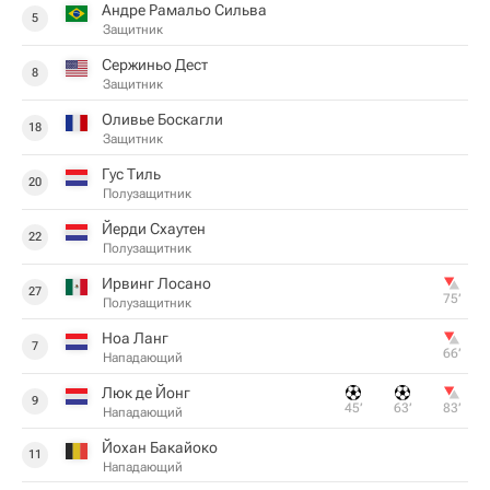
Андре Рамальо Сильва
5
Защитник
Сержиньо Дест
8
Защитник
Оливье Боскагли
18
Защитник
Гус Тиль
20
Полузащитник
Йерди Схаутен
22
Полузащитник
Ирвинг Лосано
27
75‎’‎
Полузащитник
Ноа Ланг
7
66‎’‎
Нападающий
Люк де Йонг
9
45‎’‎
63‎’‎
83‎’‎
Нападающий
Йохан Бакайоко
11
Нападающий