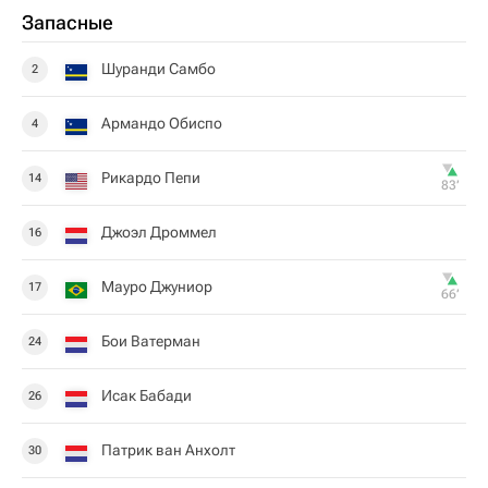
Запасные
Шуранди Самбо
2
Армандо Обиспо
4
Рикардо Пепи
14
83‎’‎
Джоэл Дроммел
16
Мауро Джуниор
17
66‎’‎
Бои Ватерман
24
Исак Бабади
26
Патрик ван Анхолт
30