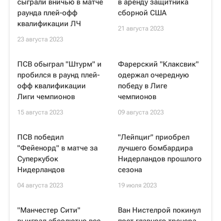
сыграли вничью в матче
в аренду защитника
раунда плей-офф
сборной США
квалификации ЛЧ
21 августа 2023
23 августа 2023
ПСВ обыграл "Штурм" и
Фарерский "Клаксвик"
пробился в раунд плей-
одержал очередную
офф квалификации
победу в Лиге
Лиги чемпионов
чемпионов
15 августа 2023
09 августа 2023
ПСВ победил
"Лейпциг" приобрел
"Фейенорд" в матче за
лучшего бомбардира
Суперкубок
Нидерландов прошлого
Нидерландов
сезона
04 августа 2023
19 июля 2023
"Манчестер Сити"
Ван Нистелрой покинул