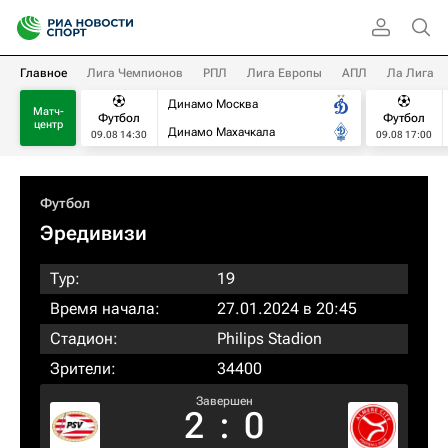
Главное
Лига Чемпионов
РПЛ
Лига Европы
АПЛ
Ла Лига
Динамо Москва
Матч-
Футбол
Футбол
центр
Динамо Махачкала
09.08 14:30
09.08 17:00
Футбол
Эредивизи
Тур:
19
Время начала:
27.01.2024 в 20:45
Стадион:
Philips Stadion
Зрители:
34400
Завершен
2
:
0