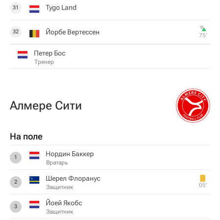
Tygo Land
31
Йорбе Вертессен
32
75‎’‎
Петер Бос
Тренер
Алмере Сити
На поле
Нордин Баккер
1
Вратарь
Шерел Флоранус
2
05‎’‎
Защитник
Йоей Якобс
3
Защитник