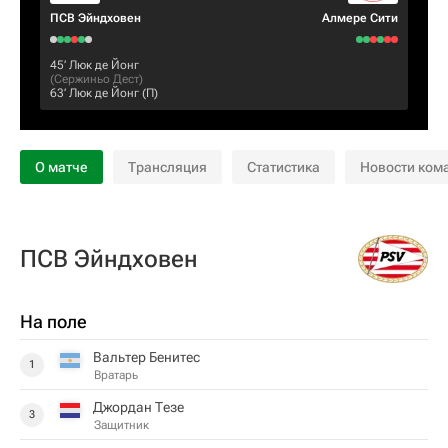
ПСВ Эйндховен
Алмере Сити
45‎’‎
Люк де Йонг
(
Сержиньо Дест
)
63‎’‎
Люк де Йонг
(П)
О матче
Трансляция
Статистика
Новости ком
ПСВ Эйндховен
На поле
Вальтер Бенитес
1
Вратарь
Джордан Тезе
3
Защитник