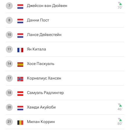
Джейсон ван Дюйвен
7
70‎’‎
Данни Пост
8
Лансе Дейвестейн
10
Ян Китала
11
Хосе Паскуаль
14
Корнелиус Хансен
17
Самуэль Радлингер
18
Хамди Акуйоби
20
46‎’‎
Милан Коррин
21
80‎’‎