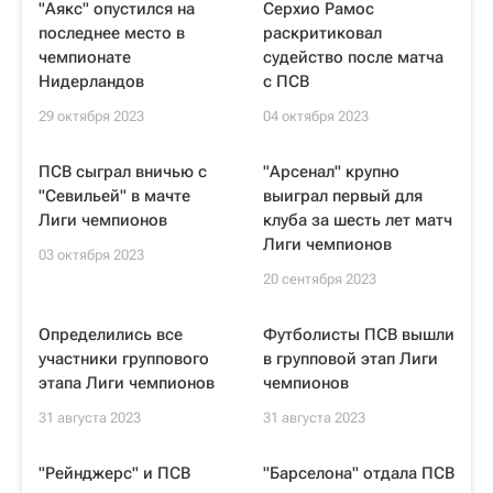
"Аякс" опустился на
Серхио Рамос
последнее место в
раскритиковал
чемпионате
судейство после матча
Нидерландов
с ПСВ
29 октября 2023
04 октября 2023
ПСВ сыграл вничью с
"Арсенал" крупно
"Севильей" в мачте
выиграл первый для
Лиги чемпионов
клуба за шесть лет матч
Лиги чемпионов
03 октября 2023
20 сентября 2023
Определились все
Футболисты ПСВ вышли
участники группового
в групповой этап Лиги
этапа Лиги чемпионов
чемпионов
31 августа 2023
31 августа 2023
"Рейнджерс" и ПСВ
"Барселона" отдала ПСВ