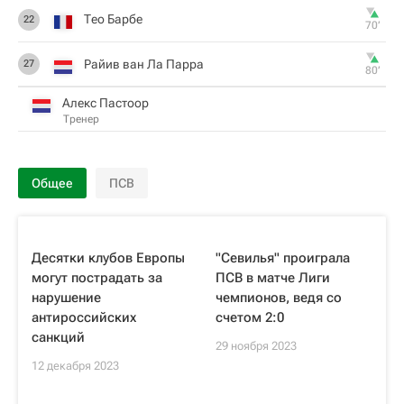
Тео Барбе
22
70‎’‎
Райив ван Ла Парра
27
80‎’‎
Алекс Пастоор
Тренер
Общее
ПСВ
Десятки клубов Европы
"Севилья" проиграла
могут пострадать за
ПСВ в матче Лиги
нарушение
чемпионов, ведя со
антироссийских
счетом 2:0
санкций
29 ноября 2023
12 декабря 2023