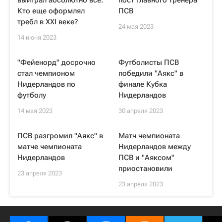
выиграл абсолютно все.
пост главного тренера
Кто еще оформлял
ПСВ
требл в XXI веке?
24 мая 2023
14 июня 2023
"Фейенорд" досрочно
Футболисты ПСВ
стал чемпионом
победили "Аякс" в
Нидерландов по
финале Кубка
футболу
Нидерландов
14 мая 2023
30 апреля 2023
ПСВ разгромил "Аякс" в
Матч чемпионата
матче чемпионата
Нидерландов между
Нидерландов
ПСВ и "Аяксом"
приостановили
23 апреля 2023
23 апреля 2023