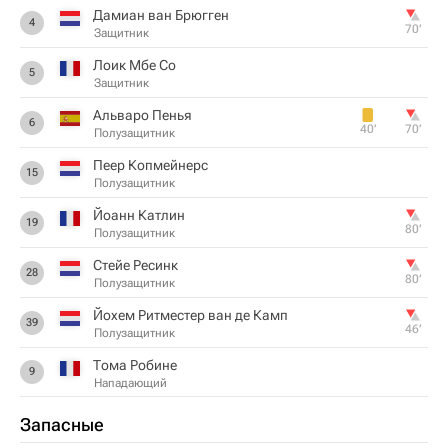
Дамиан ван Брюгген
4
70‎’‎
Защитник
Лоик Мбе Со
5
Защитник
Альваро Пенья
6
40‎’‎
70‎’‎
Полузащитник
Пеер Копмейнерс
15
Полузащитник
Йоанн Катлин
19
80‎’‎
Полузащитник
Стейе Ресинк
28
80‎’‎
Полузащитник
Йохем Ритместер ван де Камп
39
46‎’‎
Полузащитник
Тома Робине
9
Нападающий
Запасные