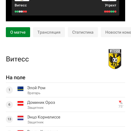
Витесс
Утрехт
О матче
Трансляция
Статистика
Новости ком
Витесс
На поле
Элой Ром
1
Вратарь
Доминик Ороз
6
75‎’‎
Защитник
Энцо Корнелиссе
13
Защитник