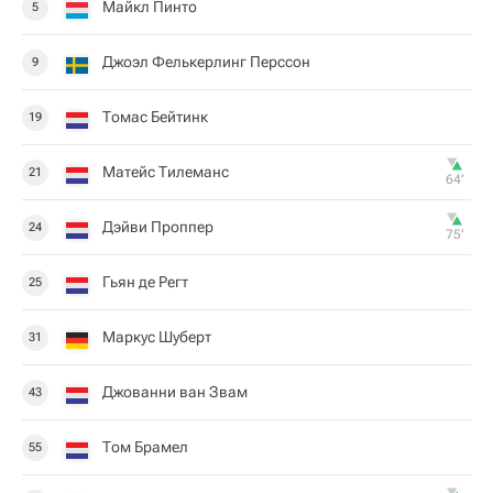
Майкл Пинто
5
Джоэл Фелькерлинг Перссон
9
Томас Бейтинк
19
Матейс Тилеманс
21
64‎’‎
Дэйви Проппер
24
75‎’‎
Гьян де Регт
25
Маркус Шуберт
31
Джованни ван Звам
43
Том Брамел
55