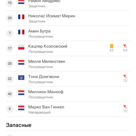
Рамон Хендрикс
15
Защитник
Николас Исимат Мирин
29
Защитник
Амин Бутра
7
Полузащитник
Кацпер Козловский
17
43‎’‎
64‎’‎
Полузащитник
Мелле Меленстеен
20
Полузащитник
Тони Домгжони
22
75‎’‎
Полузащитник
Миллион Манхоф
42
Полузащитник
Марко Ван Гинкел
8
75‎’‎
Нападающий
Запасные