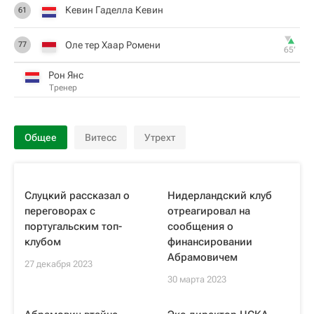
Кевин Гаделла Кевин
61
Оле тер Хаар Ромени
77
65‎’‎
Рон Янс
Тренер
Общее
Витесс
Утрехт
Слуцкий рассказал о
Нидерландский клуб
переговорах с
отреагировал на
португальским топ-
сообщения о
клубом
финансировании
Абрамовичем
27 декабря 2023
30 марта 2023