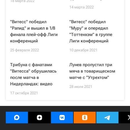
18 марта 2022
14 марта 2022
"Витесс" победил
"Витесс" победил
"Рапид" и вышел в 1/8
"Муру" и опередил
финала плей-офф Лиги
"Тоттенхэм" в группе
конференций
Лиги конференций
25 февраля 2022
10 декабря 2021
Трибуна с фанатами
Лунев пропустил три
"Витесса" обрушилась
мяча в товарищеском
после матча в
матче с "Утрехтом"
Нидерландах: видео
28 июля 2021
17 октября 2021