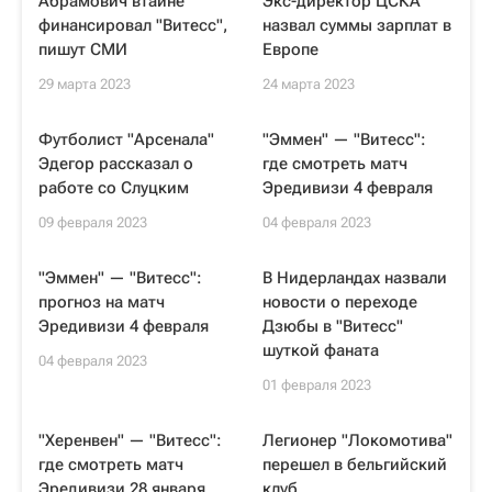
Абрамович втайне
Экс-директор ЦСКА
финансировал "Витесс",
назвал суммы зарплат в
пишут СМИ
Европе
29 марта 2023
24 марта 2023
Футболист "Арсенала"
"Эммен" — "Витесс":
Эдегор рассказал о
где смотреть матч
работе со Слуцким
Эредивизи 4 февраля
09 февраля 2023
04 февраля 2023
"Эммен" — "Витесс":
В Нидерландах назвали
прогноз на матч
новости о переходе
Эредивизи 4 февраля
Дзюбы в "Витесс"
шуткой фаната
04 февраля 2023
01 февраля 2023
"Херенвен" — "Витесс":
Легионер "Локомотива"
где смотреть матч
перешел в бельгийский
Эредивизи 28 января
клуб