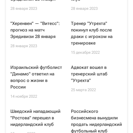
28 января 2023
28 января 2023
"Херенвен" — "Витесс":
Тренер "Утрехта"
прогноз на матч
покинул клуб после
Эредивизи 28 января
драки с игроком на
тренировке
28 января 2023
15 декабря 2022
Израильский футболист
Адвокат вошел в
"Динамо" ответил на
тренерский штаб
вопрос о жизни в
"Утрехта"
России
25 марта 2022
14 ноября 2022
Шведский нападающий
Российского
"Ростова" перешел в
бизнесмена вынудили
нидерландский клуб
продать нидерландский
футбольный клуб