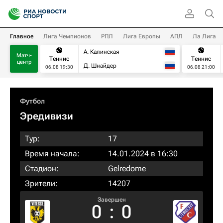
Главное
Лига Чемпионов
РПЛ
Лига Европы
АПЛ
Ла Лига
А. Калинская
Матч-
Теннис
Теннис
центр
Д. Шнайдер
06.08 19:30
06.08 21:00
Футбол
Эредивизи
Тур:
17
Время начала:
14.01.2024 в 16:30
Стадион:
Gelredome
Зрители:
14207
Завершен
0
:
0