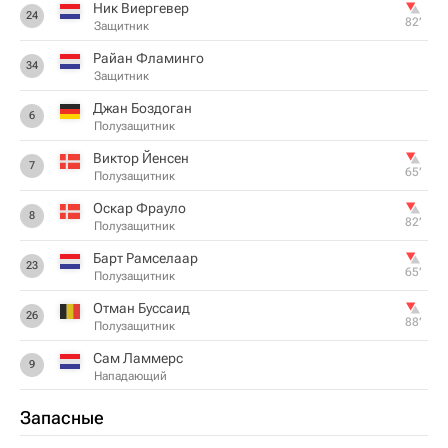
Ник Виергевер
24
82‎’‎
Защитник
Райан Фламинго
34
Защитник
Джан Боздоган
6
Полузащитник
Виктор Йенсен
7
65‎’‎
Полузащитник
Оскар Фрауло
8
82‎’‎
Полузащитник
Барт Рамселаар
23
65‎’‎
Полузащитник
Отман Буссаид
26
88‎’‎
Полузащитник
Сам Ламмерс
9
Нападающий
Запасные