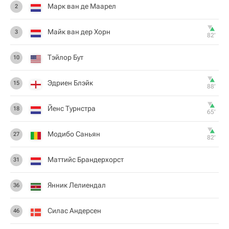
Марк ван де Маарел
2
Майк ван дер Хорн
3
82‎’‎
Тэйлор Бут
10
Эдриен Блэйк
15
88‎’‎
Йенс Турнстра
18
65‎’‎
Модибо Саньян
27
82‎’‎
Маттийс Брандерхорст
31
Янник Лелиендал
36
Силас Андерсен
46