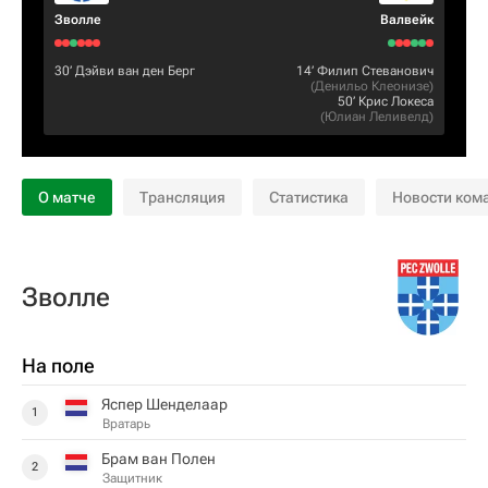
Зволле
Валвейк
30‎’‎
Дэйви ван ден Берг
14‎’‎
Филип Стеванович
(
Денильо Клеонизе
)
50‎’‎
Крис Локеса
(
Юлиан Леливелд
)
О матче
Трансляция
Статистика
Новости ком
Зволле
На поле
Яспер Шенделаар
1
Вратарь
Брам ван Полен
2
Защитник