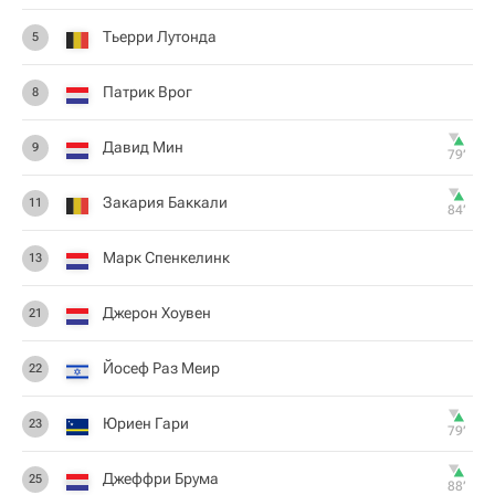
Тьерри Лутонда
5
Патрик Врог
8
Давид Мин
9
79‎’‎
Закария Баккали
11
84‎’‎
Марк Спенкелинк
13
Джерон Хоувен
21
Йосеф Раз Меир
22
Юриен Гари
23
79‎’‎
Джеффри Брума
25
88‎’‎