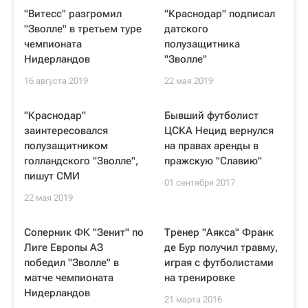
"Витесс" разгромил
"Краснодар" подписал
"Зволле" в третьем туре
датского
чемпионата
полузащитника
Нидерландов
"Зволле"
16 августа 2019
22 мая 2019
"Краснодар"
Бывший футболист
заинтересовался
ЦСКА Нецид вернулся
полузащитником
на правах аренды в
голландского "Зволле",
пражскую "Славию"
пишут СМИ
01 сентября 2017
22 мая 2019
Соперник ФК "Зенит" по
Тренер "Аякса" Франк
Лиге Европы АЗ
де Бур получил травму,
победил "Зволле" в
играя с футболистами
матче чемпионата
на тренировке
Нидерландов
21 марта 2016