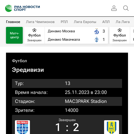
Главное
Лига Чемпионов
РПЛ
Лига Европы
АПЛ
Ла Лига
3
Динамо Москва
Матч-
Футбол
Футбол
центр
1
Динамо Махачкала
Завершен
Завершен
Футбол
Эредивизи
Тур:
13
Время начала:
25.11.2023 в 23:00
Стадион:
MAC3PARK Stadion
Зрители:
14000
Завершен
1
:
2