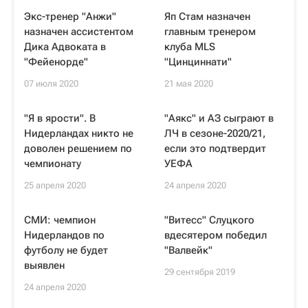
Экс-тренер "Анжи"
Яп Стам назначен
назначен ассистентом
главным тренером
Дика Адвоката в
клуба MLS
"Фейенорде"
"Цинциннати"
07 июля 2020
21 мая 2020
"Я в ярости". В
"Аякс" и АЗ сыграют в
Нидерландах никто не
ЛЧ в сезоне-2020/21,
доволен решением по
если это подтвердит
чемпионату
УЕФА
25 апреля 2020
24 апреля 2020
СМИ: чемпион
"Витесс" Слуцкого
Нидерландов по
вдесятером победил
футболу не будет
"Валвейк"
выявлен
29 сентября 2019
24 апреля 2020