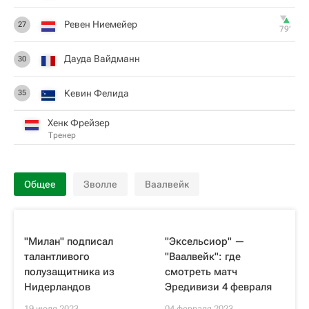
Ревен Ниемейер
27
79‎’‎
Дауда Вайдманн
30
Кевин Фелида
35
Хенк Фрейзер
Тренер
Общее
Зволле
Ваалвейк
"Милан" подписал
"Эксельсиор" —
талантливого
"Ваалвейк": где
полузащитника из
смотреть матч
Нидерландов
Эредивизи 4 февраля
19 июля 2023
04 февраля 2023