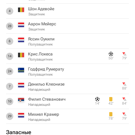
Шон Адевойе
4
Защитник
Аарон Мейерс
28
Защитник
Яссин Оукили
6
Полузащитник
Крис Локеса
14
50‎’‎
79‎’‎
Полузащитник
Годфрид Румерату
24
Полузащитник
Денильо Клеонизе
7
88‎’‎
Нападающий
Филип Стеванович
10
14‎’‎
42‎’‎
84‎’‎
Нападающий
Михиел Крамер
29
78‎’‎
79‎’‎
Нападающий
Запасные