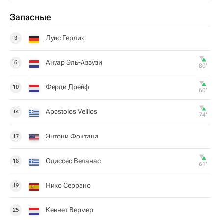
Запасные
Луис Герлих
3
Ануар Эль-Аззузи
6
80‎’‎
Ферди Дрейф
10
60‎’‎
Apostolos Vellios
14
74‎’‎
Энтони Фонтана
17
Одиссес Веланас
18
61‎’‎
Нико Серрано
19
Кеннет Вермер
25