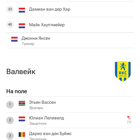
Дамиан ван дер Хар
33
Майк Хауптмейер
40
Джонни Янсен
Тренер
Валвейк
На поле
Этьен Вассен
1
Вратарь
Юлиан Леливелд
2
79‎’‎
Защитник
Дарио ван ден Буйжс
3
Защитник