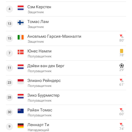
Сэм Керстен
4
Защитник
Томас Лам
13
Защитник
Ансельмо Гарсия-Макналти
15
80‎’‎
Защитник
Юнес Намли
7
78‎’‎
Полузащитник
Дэйви ван ден Берг
11
29‎’‎
Полузащитник
Элиано Рейндерс
23
61‎’‎
Полузащитник
Зико Буурмистер
28
Полузащитник
Райан Томас
30
60‎’‎
Полузащитник
Леннарт Ти
9
74‎’‎
Нападающий