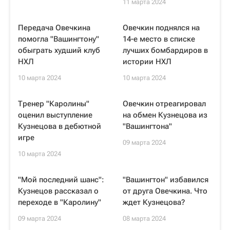
11 марта 2024
Передача Овечкина
Овечкин поднялся на
помогла "Вашингтону"
14-е место в списке
обыграть худший клуб
лучших бомбардиров в
НХЛ
истории НХЛ
10 марта 2024
10 марта 2024
Тренер "Каролины"
Овечкин отреагировал
оценил выступление
на обмен Кузнецова из
Кузнецова в дебютной
"Вашингтона"
игре
09 марта 2024
10 марта 2024
"Мой последний шанс":
"Вашингтон" избавился
Кузнецов рассказал о
от друга Овечкина. Что
переходе в "Каролину"
ждет Кузнецова?
09 марта 2024
08 марта 2024