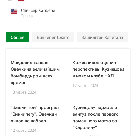
Спенсер Карбери
Тренер
Общее
Виннипег Джетс
Вашингтон Кэпиталз
Макдэвид назвал
Кожевников оценил
Овечкина величайшим
перспективы Кузнецова
бомбардиром всех
в новом клубе НХЛ
времен
12 марта 2024
13 марта 2024
"Вашингтон" проиграл
Кузнецову подарили
"Виннипегу", Овечкин
вантуз после первого
очков не набрал
домашнего матча за
"Каролину"
12 марта 2024