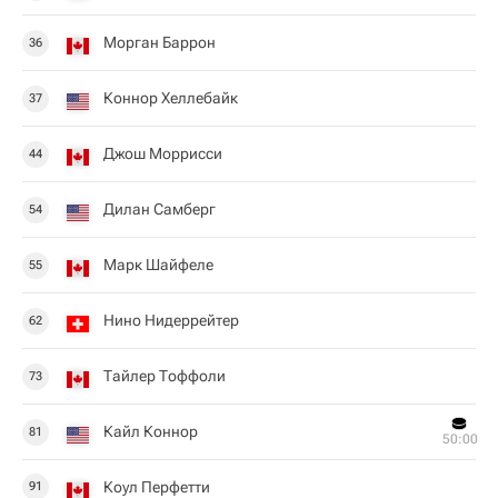
Морган Баррон
36
Коннор Хеллебайк
37
Джош Моррисси
44
Дилан Самберг
54
Марк Шайфеле
55
Нино Нидеррейтер
62
Тайлер Тоффоли
73
Кайл Коннор
81
50:00
Коул Перфетти
91