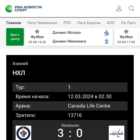
Главное
Лига Чемпионов
РПЛ
Лига Европы
АПЛ
Ла Лига
Динамо Москва
Матч-
Футбол
Футбол
центр
Динамо Махачкала
09.08 14:30
09.08 17:00
Хоккей
НХЛ
Тур:
1
Время начала:
12.03.2024 в 02:30
Арена:
Canada Life Centre
Зрители:
13716
Завершен
3
:
0