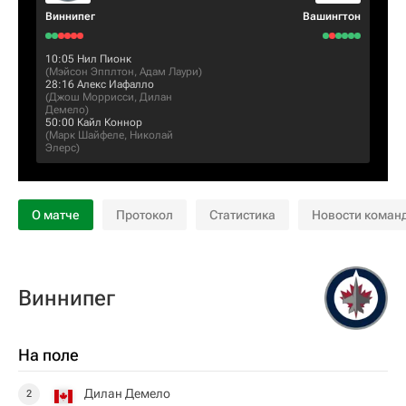
Виннипег
Вашингтон
10:05
Нил Пионк
(
Мэйсон Эпплтон
,
Адам Лаури
)
28:16
Алекс Иафалло
(
Джош Моррисси
,
Дилан
Демело
)
50:00
Кайл Коннор
(
Марк Шайфеле
,
Николай
Элерс
)
О матче
Протокол
Статистика
Новости коман
Виннипег
На поле
Дилан Демело
2