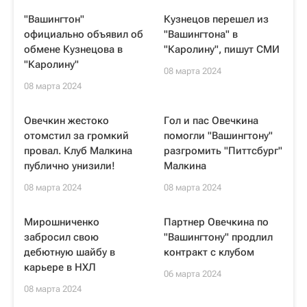
"Вашингтон"
Кузнецов перешел из
официально объявил об
"Вашингтона" в
обмене Кузнецова в
"Каролину", пишут СМИ
"Каролину"
08 марта 2024
08 марта 2024
Овечкин жестоко
Гол и пас Овечкина
отомстил за громкий
помогли "Вашингтону"
провал. Клуб Малкина
разгромить "Питтсбург"
публично унизили!
Малкина
08 марта 2024
08 марта 2024
Мирошниченко
Партнер Овечкина по
забросил свою
"Вашингтону" продлил
дебютную шайбу в
контракт с клубом
карьере в НХЛ
06 марта 2024
08 марта 2024