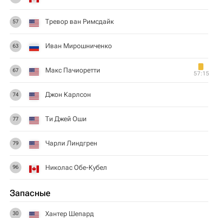
Тревор ван Римсдайк
57
Иван Мирошниченко
63
Макс Пачиоретти
67
57:15
Джон Карлсон
74
Ти Джей Оши
77
Чарли Линдгрен
79
Николас Обе-Кубел
96
Запасные
Хантер Шепард
30