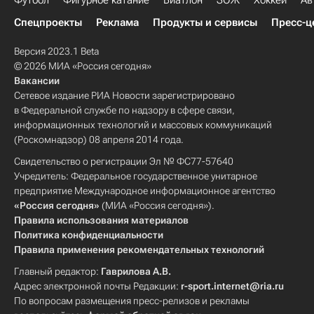
Футбол
Фигурное катание
Биатлон
ЗОЖ
Хоккей
Ав
Спецпроекты
Реклама
Продукты и сервисы
Пресс-ц
Версия 2023.1 Beta
© 2026 МИА «Россия сегодня»
Вакансии
Сетевое издание РИА Новости зарегистрировано
в Федеральной службе по надзору в сфере связи,
информационных технологий и массовых коммуникаций
(Роскомнадзор) 08 апреля 2014 года.
Свидетельство о регистрации Эл № ФС77-57640
Учредитель: Федеральное государственное унитарное
предприятие Международное информационное агентство
«Россия сегодня»
(МИА «Россия сегодня»).
Правила использования материалов
Политика конфиденциальности
Правила применения рекомендательных технологий
Главный редактор:
Гаврилова А.В.
Адрес электронной почты Редакции:
r-sport.internet@ria.ru
По вопросам размещения пресс-релизов и рекламы