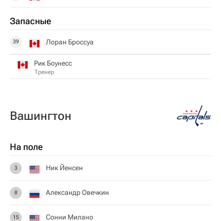
Запасные
Лоран Броссуа
39
Рик Боунесс
Тренер
Вашингтон
На поле
Ник Йенсен
3
Александр Овечкин
8
Сонни Милано
15