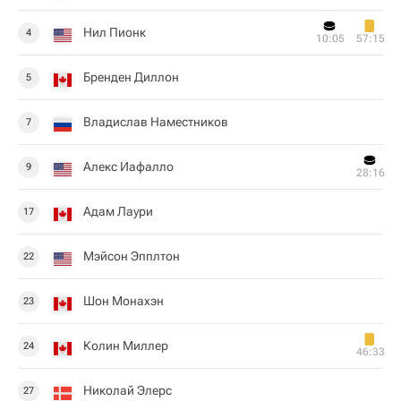
Нил Пионк
4
10:05
57:15
Бренден Диллон
5
Владислав Наместников
7
Алекс Иафалло
9
28:16
Адам Лаури
17
Мэйсон Эпплтон
22
Шон Монахэн
23
Колин Миллер
24
46:33
Николай Элерс
27