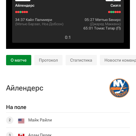
Айлендерс
Сиэтл
34:37
Кайл Палмиери
05:27
Мэттью Бенирс
(
Мэтью Барзал
,
Ноа Добсон
)
(
Джаред Маккенн
)
65:01
Томас Татар
(П)
0
:
1
О матче
Протокол
Статистика
Новости коман
Айлендерс
На поле
Майк Райли
2
Адам Пелек
3