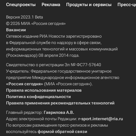
Спецпроекты
Реклама
Продукты и сервисы
Пресс-ц
Версия 2023.1 Beta
© 2026 МИА «Россия сегодня»
Вакансии
Сетевое издание РИА Новости зарегистрировано
в Федеральной службе по надзору в сфере связи,
информационных технологий и массовых коммуникаций
(Роскомнадзор) 08 апреля 2014 года.
Свидетельство о регистрации Эл № ФС77-57640
Учредитель: Федеральное государственное унитарное
предприятие Международное информационное агентство
«Россия сегодня»
(МИА «Россия сегодня»).
Правила использования материалов
Политика конфиденциальности
Правила применения рекомендательных технологий
Главный редактор:
Гаврилова А.В.
Адрес электронной почты Редакции:
r-sport.internet@ria.ru
По вопросам размещения пресс-релизов и рекламы
воспользуйтесь
формой обратной связи