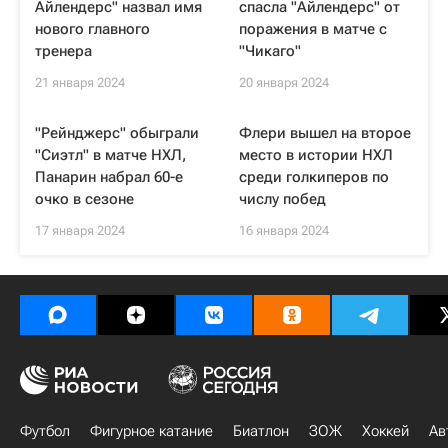
Айлендерс" назвал имя
спасла "Айлендерс" от
нового главного
поражения в матче с
тренера
"Чикаго"
21 января 2024
20 января 2024
"Рейнджерс" обыграли
Флери вышел на второе
"Сиэтл" в матче НХЛ,
место в истории НХЛ
Панарин набрал 60-е
среди голкиперов по
очко в сезоне
числу побед
17 января 2024
16 января 2024
Футбол
Фигурное катание
Биатлон
ЗОЖ
Хоккей
Ав