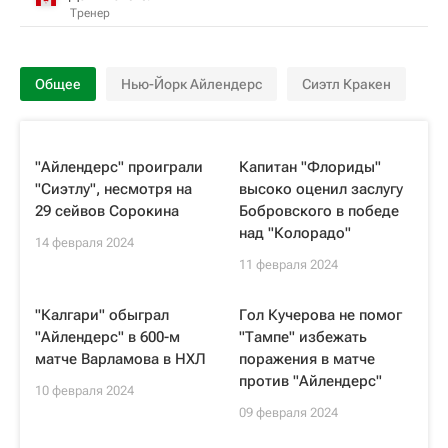
Тренер
Общее
Нью-Йорк Айлендерс
Сиэтл Кракен
"Айлендерс" проиграли
Капитан "Флориды"
"Сиэтлу", несмотря на
высоко оценил заслугу
29 сейвов Сорокина
Бобровского в победе
над "Колорадо"
14 февраля 2024
11 февраля 2024
"Калгари" обыграл
Гол Кучерова не помог
"Айлендерс" в 600-м
"Тампе" избежать
матче Варламова в НХЛ
поражения в матче
против "Айлендерс"
10 февраля 2024
09 февраля 2024