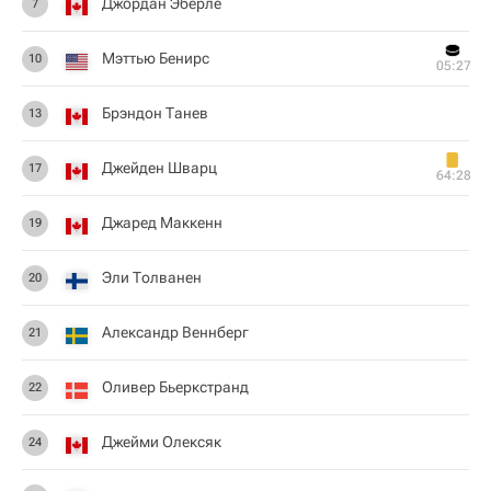
Джордан Эберле
7
Мэттью Бенирс
10
05:27
Брэндон Танев
13
Джейден Шварц
17
64:28
Джаред Маккенн
19
Эли Толванен
20
Александр Веннберг
21
Оливер Бьеркстранд
22
Джейми Олексяк
24