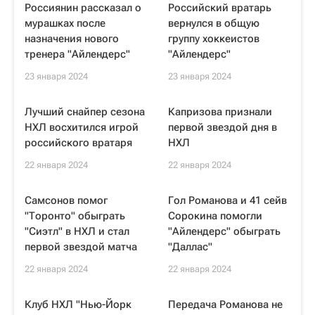
Россиянин рассказал о
Российский вратарь
мурашках после
вернулся в общую
назначения нового
группу хоккеистов
тренера "Айлендерс"
"Айлендерс"
23 января 2024
23 января 2024
Лучший снайпер сезона
Капризова признали
НХЛ восхитился игрой
первой звездой дня в
российского вратаря
НХЛ
22 января 2024
22 января 2024
Самсонов помог
Гол Романова и 41 сейв
"Торонто" обыграть
Сорокина помогли
"Сиэтл" в НХЛ и стал
"Айлендерс" обыграть
первой звездой матча
"Даллас"
22 января 2024
22 января 2024
Клуб НХЛ "Нью-Йорк
Передача Романова не