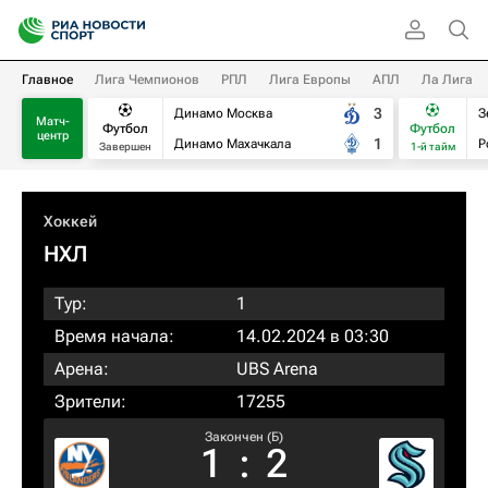
Главное
Лига Чемпионов
РПЛ
Лига Европы
АПЛ
Ла Лига
3
Динамо Москва
З
Матч-
Футбол
Футбол
центр
1
Динамо Махачкала
Р
Завершен
1-й тайм
Хоккей
НХЛ
Тур:
1
Время начала:
14.02.2024 в 03:30
Арена:
UBS Arena
Зрители:
17255
Закончен (Б)
1
:
2