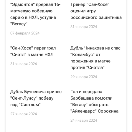
"Эдмонтон" прервал 16-
Тренер "Сан-Хосе"
матчевую победную
оценил игру
серию в НХЛ, уступив
российского защитника
"Вегасу"
31 января 2024
07 февраля 2024
"Сан-Хосе" переиграл
Дубль Чинахова не спас
"Сиэтл" в матче НХЛ
"Коламбус" от
поражения в матче
31 января 2024
против "Сиэтла"
29 января 2024
Дубль Бучневича принес
Гол и передача
"Сент-Луису" победу
Барбашева помогли
над "Сиэтлом"
"Вегасу" обыграть
"Айлендерс" Сорокина
27 января 2024
24 января 2024