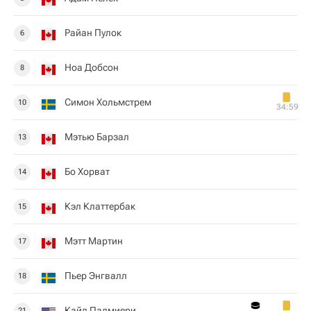
Райан Пулок
6
Ноа Добсон
8
Симон Хольмстрем
10
34:59
Мэтью Барзал
13
Бо Хорват
14
Кэл Клаттербак
15
Мэтт Мартин
17
Пьер Энгвалл
18
Кайл Палмиери
21