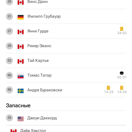
Винс Данн
29
Филипп Грубауэр
31
Янни Гурде
37
34:02
Рикер Эванс
39
Тай Картье
52
Томас Татар
90
65:01
Андре Бураковски
95
14:24
14:24
Запасные
Джоуи Даккорд
35
Дэйв Хэкстол