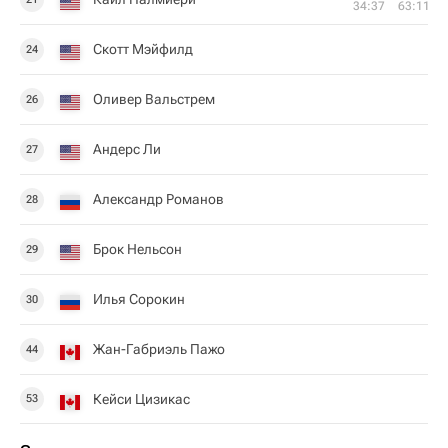
34:37
63:11
Скотт Мэйфилд
24
Оливер Вальстрем
26
Андерс Ли
27
Александр Романов
28
Брок Нельсон
29
Илья Сорокин
30
Жан-Габриэль Пажо
44
Кейси Цизикас
53