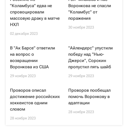
"Коламбуса" едва не
Воронкова не спасли
спровоцировали
"Коламбус" от
массовую драку в матче
поражения
НХЛ
30 ноября 2023
02 декабря 2023
В "Ак Барсе" ответили
"Айлендерс" упустили
на вопрос о
победу над "Нью-
возвращении
Джерси", Сорокин
Воронкова из США
пропустил пять шайб
29 ноября 2023
29 ноября 2023
Проворов описал
Проворов пообещал
достижение российских
помочь Воронкову в
хоккеистов одним
адаптации
словом
28 ноября 2023
28 ноября 2023