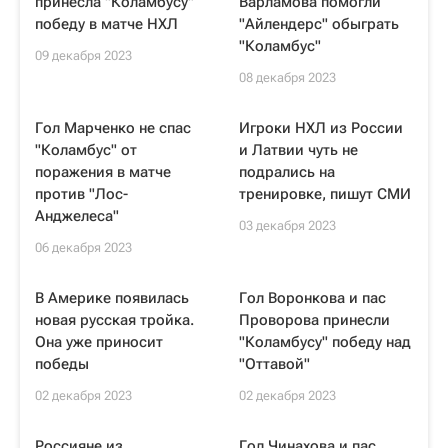
принесла "Коламбусу"
Варламова помогли
победу в матче НХЛ
"Айлендерс" обыграть
"Коламбус"
09 декабря 2023
08 декабря 2023
Гол Марченко не спас
Игроки НХЛ из России
"Коламбус" от
и Латвии чуть не
поражения в матче
подрались на
против "Лос-
тренировке, пишут СМИ
Анджелеса"
03 декабря 2023
06 декабря 2023
В Америке появилась
Гол Воронкова и пас
новая русская тройка.
Проворова принесли
Она уже приносит
"Коламбусу" победу над
победы
"Оттавой"
02 декабря 2023
02 декабря 2023
Россияне из
Гол Чинахова и пас