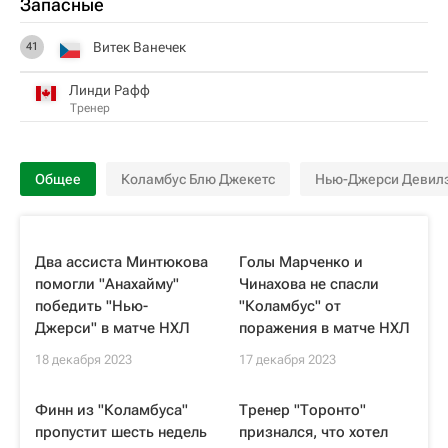
Запасные
Витек Ванечек
41
Линди Рафф
Тренер
Общее
Коламбус Блю Джекетс
Нью-Джерси Девил
Два ассиста Минтюкова
Голы Марченко и
помогли "Анахайму"
Чинахова не спасли
победить "Нью-
"Коламбус" от
Джерси" в матче НХЛ
поражения в матче НХЛ
18 декабря 2023
17 декабря 2023
Финн из "Коламбуса"
Тренер "Торонто"
пропустит шесть недель
признался, что хотел