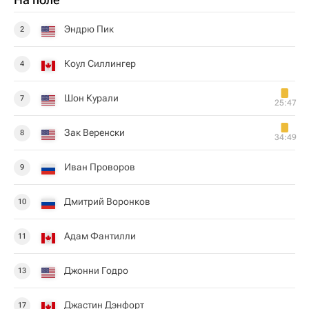
Эндрю Пик
2
Коул Силлингер
4
Шон Курали
7
25:47
Зак Веренски
8
34:49
Иван Проворов
9
Дмитрий Воронков
10
Адам Фантилли
11
Джонни Годро
13
Джастин Дэнфорт
17