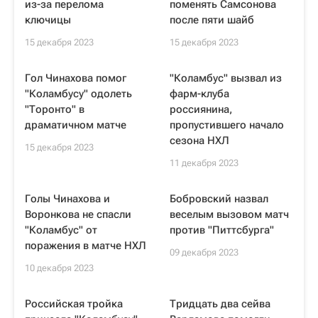
из-за перелома
поменять Самсонова
ключицы
после пяти шайб
15 декабря 2023
15 декабря 2023
Гол Чинахова помог
"Коламбус" вызвал из
"Коламбусу" одолеть
фарм-клуба
"Торонто" в
россиянина,
драматичном матче
пропустившего начало
сезона НХЛ
15 декабря 2023
11 декабря 2023
Голы Чинахова и
Бобровский назвал
Воронкова не спасли
веселым вызовом матч
"Коламбус" от
против "Питтсбурга"
поражения в матче НХЛ
09 декабря 2023
10 декабря 2023
Российская тройка
Тридцать два сейва