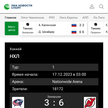
Главное
Лига Чемпионов
РПЛ
Лига Европы
АПЛ
Ла Лига
3
3
А. Калинская
Е
Матч-
Теннис
Теннис
центр
6
6
Д. Шнайдер
К
Завершен
Прерван
Хоккей
НХЛ
Тур:
1
Время начала:
17.12.2023 в 03:00
Арена:
Nationwide Arena
Зрители:
18172
Завершен
3
:
6