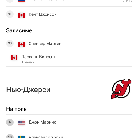
20:17
Кент Джонсон
91
Запасные
Спенсер Мартин
30
Паскаль Винсент
Тренер
Нью-Джерси
На поле
Джон Марино
6
Александр Хольц
10