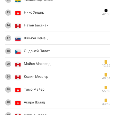
Нико Хишир
13
42:50
Натан Бастиан
14
Шимон Немец
17
Ондржей Палат
18
Майкл Маклеод
20
12:25
Колин Миллер
24
40:34
Тимо Майер
28
55:59
Акира Шмид
40
33:52