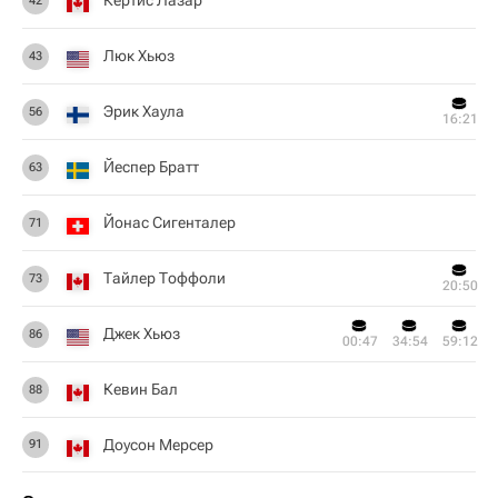
Кёртис Лазар
42
Люк Хьюз
43
Эрик Хаула
56
16:21
Йеспер Братт
63
Йонас Сигенталер
71
Тайлер Тоффоли
73
20:50
Джек Хьюз
86
00:47
34:54
59:12
Кевин Бал
88
Доусон Мерсер
91