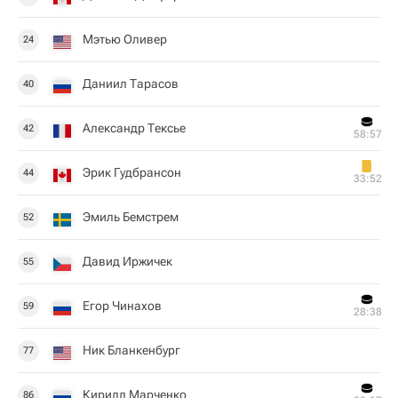
Мэтью Оливер
24
Даниил Тарасов
40
Александр Тексье
42
58:57
Эрик Гудбрансон
44
33:52
Эмиль Бемстрем
52
Давид Иржичек
55
Егор Чинахов
59
28:38
Ник Бланкенбург
77
Кирилл Марченко
86