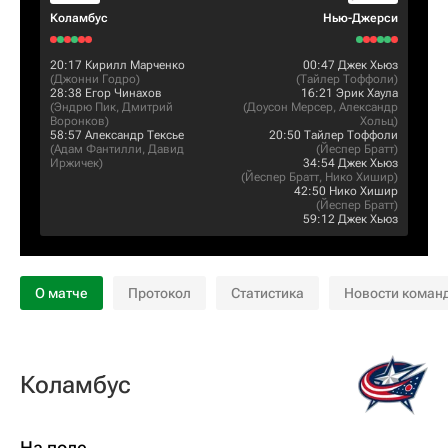
Коламбус
Нью-Джерси
20:17
Кирилл Марченко
00:47
Джек Хьюз
(
Джонни Годро
)
(
Тайлер Тоффоли
)
28:38
Егор Чинахов
16:21
Эрик Хаула
(
Эндрю Пик
,
Дмитрий
(
Доусон Мерсер
,
Александр
Воронков
)
Хольц
)
58:57
Александр Тексье
20:50
Тайлер Тоффоли
(
Адам Фантилли
,
Давид
(
Йеспер Братт
)
Иржичек
)
34:54
Джек Хьюз
(
Йеспер Братт
,
Нико Хишир
)
42:50
Нико Хишир
(
Йеспер Братт
)
59:12
Джек Хьюз
О матче
Протокол
Статистика
Новости коман
Коламбус
На поле