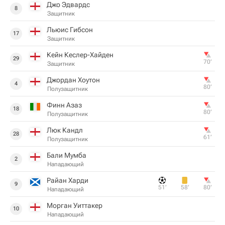
Джо Эдвардс
8
Защитник
Льюис Гибсон
17
Защитник
Кейн Кеслер-Хайден
29
70‎’‎
Защитник
Джордан Хоутон
4
80‎’‎
Полузащитник
Финн Азаз
18
80‎’‎
Полузащитник
Люк Кандл
28
61‎’‎
Полузащитник
Бали Мумба
2
Нападающий
Райан Харди
9
51‎’‎
58‎’‎
80‎’‎
Нападающий
Морган Уиттакер
10
Нападающий