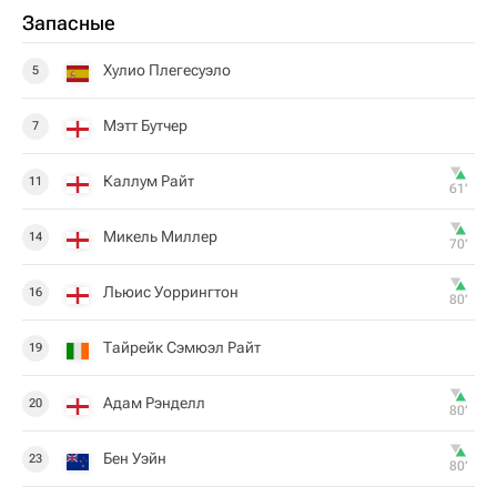
Запасные
Хулио Плегесуэло
5
Мэтт Бутчер
7
Каллум Райт
11
61‎’‎
Микель Миллер
14
70‎’‎
Льюис Уоррингтон
16
80‎’‎
Тайрейк Сэмюэл Райт
19
Адам Рэнделл
20
80‎’‎
Бен Уэйн
23
80‎’‎