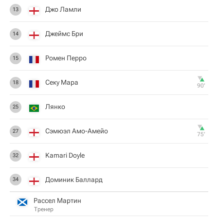
Джо Ламли
13
Джеймс Бри
14
Ромен Перро
15
Секу Мара
18
90‎’‎
Лянко
25
Сэмюэл Амо-Амейо
27
75‎’‎
Kamari Doyle
32
Доминик Баллард
34
Рассел Мартин
Тренер