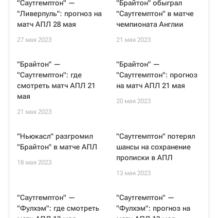
"Саутгемптон" —
"Брайтон" обыграл
"Ливерпуль": прогноз на
"Саутгемптон" в матче
матч АПЛ 28 мая
чемпионата Англии
27 мая 2023
21 мая 2023
"Брайтон" —
"Брайтон" —
"Саутгемптон": где
"Саутгемптон": прогноз
смотреть матч АПЛ 21
на матч АПЛ 21 мая
мая
20 мая 2023
21 мая 2023
"Ньюкасл" разгромил
"Саутгемптон" потерял
"Брайтон" в матче АПЛ
шансы на сохранение
прописки в АПЛ
18 мая 2023
13 мая 2023
"Саутгемптон" —
"Саутгемптон" —
"Фулхэм": где смотреть
"Фулхэм": прогноз на