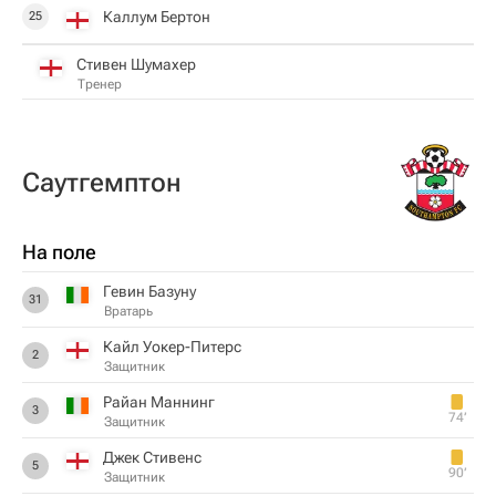
Каллум Бертон
25
Стивен Шумахер
Тренер
Саутгемптон
На поле
Гевин Базуну
31
Вратарь
Кайл Уокер-Питерс
2
Защитник
Райан Маннинг
3
74‎’‎
Защитник
Джек Стивенс
5
90‎’‎
Защитник