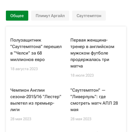
Общее
Плимут Аргайл
Саутгемптон
Полузащитник
Первая женщина-
"Саутгемптона" перешел
тренер в английском
в "Челси" за 68
мужском футболе
миллионов евро
продержалась три
матча
18 августа 2023
18 июля 2023
Чемпион Англии
"Саутгемптон" —
сезона-2015/16 "Лестер"
"Ливерпуль": где
вылетел из премьер-
смотреть матч АПЛ 28
лиги
мая
28 мая 2023
28 мая 2023