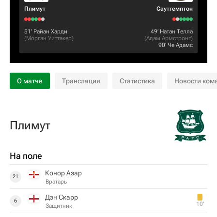
Плимут
Саутгемптон
51‎’‎
Райан Харди
49‎’‎
Натан Телла
(
Морган Уиттакер
)
(
Адам Армстронг
)
90‎’‎
Че Адамс
О матче
Трансляция
Статистика
Новости ком
Плимут
На поле
Конор Азар
21
Вратарь
Дэн Скарр
6
10‎’‎
Защитник