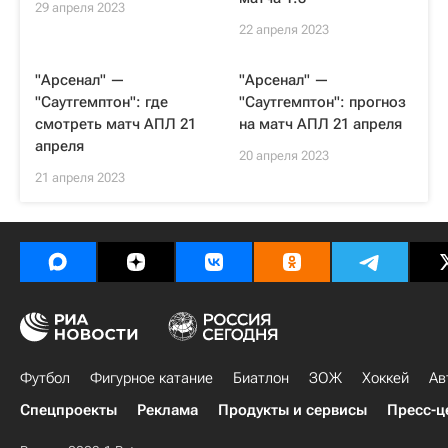
29 апреля 2023
22 апреля 2023
"Арсенал" —
"Арсенал" —
"Саутгемптон": где
"Саутгемптон": прогноз
смотреть матч АПЛ 21
на матч АПЛ 21 апреля
апреля
20 апреля 2023
21 апреля 2023
Футбол
Фигурное катание
Биатлон
ЗОЖ
Хоккей
Ав
Спецпроекты
Реклама
Продукты и сервисы
Пресс-ц