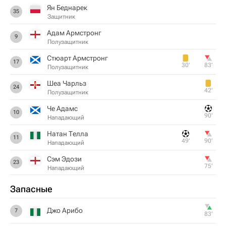
Ян Беднарек
35
Защитник
Адам Армстронг
9
Полузащитник
Стюарт Армстронг
17
30‎’‎
83‎’‎
Полузащитник
Шеа Чарльз
24
42‎’‎
Полузащитник
Че Адамс
10
90‎’‎
Нападающий
Натан Телла
11
49‎’‎
90‎’‎
Нападающий
Сэм Эдози
23
75‎’‎
Нападающий
Запасные
Джо Арибо
7
83‎’‎