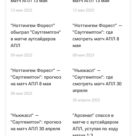
матч АПЛ 13 мая
матч АПЛ 13 мая
13 мая 2023
12 мая 2023
"Ноттингем Форест"
"Ноттингем Форест" —
обыграл "Саутгемптон"
"Саутгемптон": где
в матче аутсайдеров
смотреть матч АПЛ 8
АПЛ
мая
09 мая 2023
08 мая 2023
"Ноттингем Форест" —
"Ньюкасл" —
"Саутгемптон": прогноз
"Саутгемптон": где
на матч АПЛ 8 мая
смотреть матч АПЛ 30
апреля
08 мая 2023
30 апреля 2023
"Ньюкасл" —
"Арсенал" спасся в
"Саутгемптон": прогноз
матче с аутсайдером
на матч АПЛ 30 апреля
АПЛ, уступая по ходу
матча 1:3