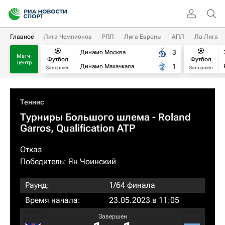
Главное
Лига Чемпионов
РПЛ
Лига Европы
АПЛ
Ла Лига
3
Динамо Москва
Матч-
Футбол
Футбол
центр
1
Динамо Махачкала
Завершен
Завершен
Теннис
Турниры Большого шлема
- Roland
Garros, Qualification ATP
Отказ
Победитель:
Ян Чоинский
Раунд:
1/64 финала
Время начала:
23.05.2023 в 11:05
Завершен