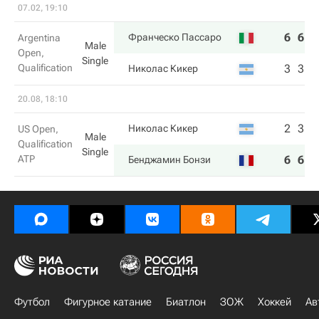
07.02, 19:10
6
6
Франческо Пассаро
Argentina
Male
Open,
Single
Qualification
3
3
Николас Кикер
20.08, 18:10
2
3
Николас Кикер
US Open,
Male
Qualification
Single
ATP
6
6
Бенджамин Бонзи
Футбол
Фигурное катание
Биатлон
ЗОЖ
Хоккей
Ав