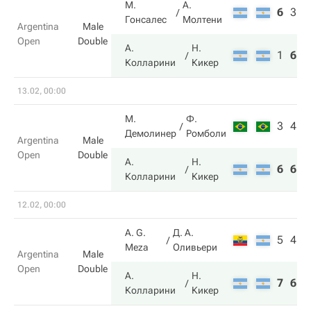
М.
А.
6
3
5
Гонсалес
Молтени
Argentina
Male
Open
Double
А.
Н.
1
6
1
Колларини
Кикер
13.02, 00:00
М.
Ф.
3
4
Демолинер
Ромболи
Argentina
Male
Open
Double
А.
Н.
6
6
Колларини
Кикер
12.02, 00:00
A. G.
Д. А.
5
4
Meza
Оливьери
Argentina
Male
Open
Double
А.
Н.
7
6
Колларини
Кикер