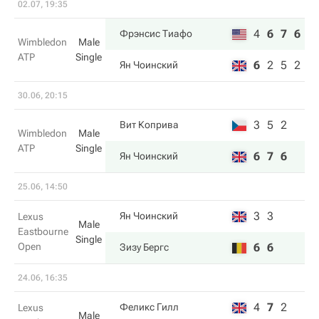
02.07, 19:35
4
6
7
6
Фрэнсис Тиафо
Wimbledon
Male
ATP
Single
6
2
5
2
Ян Чоинский
30.06, 20:15
3
5
2
Вит Коприва
Wimbledon
Male
ATP
Single
6
7
6
Ян Чоинский
25.06, 14:50
3
3
Ян Чоинский
Lexus
Male
Eastbourne
Single
Open
6
6
Зизу Бергс
24.06, 16:35
4
7
2
Феликс Гилл
Lexus
Male