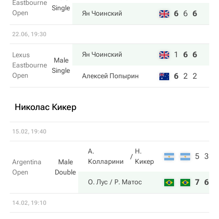
Eastbourne
Single
Open
6
6
6
Ян Чоинский
22.06, 19:30
1
6
6
Ян Чоинский
Lexus
Male
Eastbourne
Single
Open
6
2
2
Алексей Попырин
Николас Кикер
15.02, 19:40
А.
Н.
5
3
Колларини
Кикер
Argentina
Male
Open
Double
7
6
О. Лус
Р. Матос
14.02, 19:10