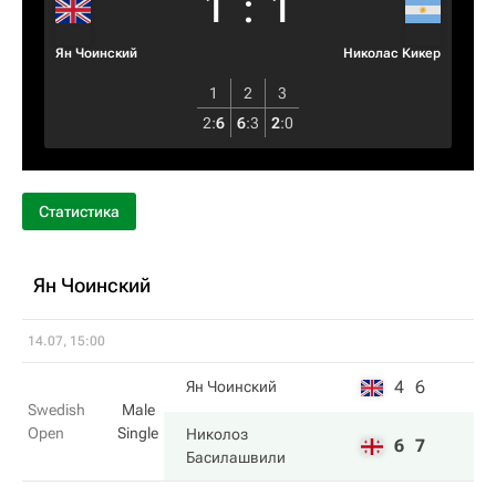
1
:
1
Ян Чоинский
Николас Кикер
1
2
3
2
:
6
6
:
3
2
:
0
Статистика
Ян Чоинский
14.07, 15:00
4
6
Ян Чоинский
Swedish
Male
Open
Single
Николоз
6
7
Басилашвили