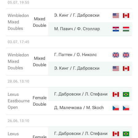
05.07, 19:55
6
Э. Кинг
Г. Дабровски
Wimbledon
Mixed
Mixed
Double
Doubles
4
М. Павич
Ф. Столлар
03.07, 17:45
6
Г. Паттен
О. Николс
Wimbledon
Mixed
Mixed
Double
Doubles
7
Э. Кинг
Г. Дабровски
28.06, 13:10
6
Г. Дабровски
Л. Стефани
Lexus
Female
Eastbourne
Double
Open
1
Д. Малечкова
M. Skoch
26.06, 13:10
6
Г. Дабровски
Л. Стефани
Lexus
Female