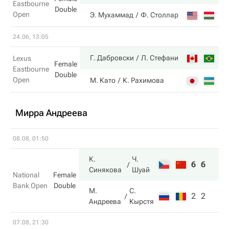
Eastbourne
Double
Open
3
Э. Мухаммад
Ф. Столлар
24.06, 13:05
6
Г. Дабровски
Л. Стефани
Lexus
Female
Eastbourne
Double
Open
3
М. Като
К. Рахимова
Мирра Андреева
08.08, 01:50
К.
Ч.
6
6
Синякова
Шуай
National
Female
Bank Open
Double
М.
С.
2
2
Андреева
Кырстя
07.08, 21:30