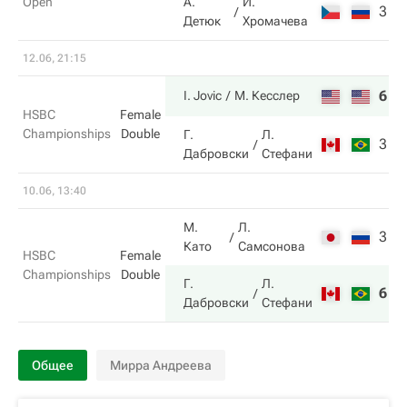
Open
А.
И.
3
2
Детюк
Хромачева
12.06, 21:15
6
6
I. Jovic
М. Кесслер
HSBC
Female
Championships
Double
Г.
Л.
3
7
Дабровски
Стефани
10.06, 13:40
М.
Л.
3
2
Като
Самсонова
HSBC
Female
Championships
Double
Г.
Л.
6
6
Дабровски
Стефани
Общее
Мирра Андреева