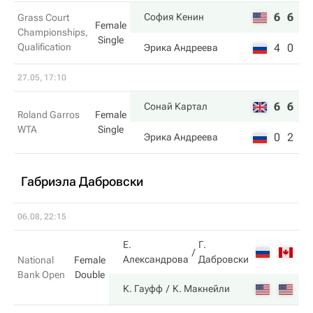
6
6
София Кенин
Grass Court
Female
Championships,
Single
Qualification
4
0
Эрика Андреева
27.05, 17:10
6
6
Сонай Картал
Roland Garros
Female
WTA
Single
0
2
Эрика Андреева
Габриэла Дабровски
06.08, 22:15
Е.
Г.
6
Александрова
Дабровски
National
Female
Bank Open
Double
3
К. Гауфф
К. Макнейли