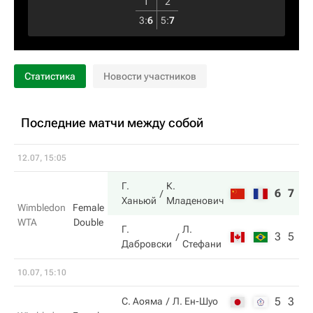
1
2
3
:
6
5
:
7
Статистика
Новости участников
Последние матчи между собой
12.07, 15:05
Г.
К.
6
7
Ханьюй
Младенович
Wimbledon
Female
WTA
Double
Г.
Л.
3
5
Дабровски
Стефани
10.07, 15:10
5
3
С. Аояма
Л. Ен-Шуо