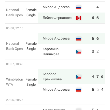
1
4
Мирра Андреева
National
Female
Bank Open
Single
6
6
Лейла Фернандес
05.08, 22:15
6
6
Мирра Андреева
National
Female
Bank Open
Single
Каролина
0
2
Плишкова
01.07, 18:40
Барбора
4
7
6
Крейчикова
Wimbledon
Female
WTA
Single
6
5
4
Мирра Андреева
29.06, 20:25