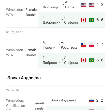
К.
А.
4
2
Доулхайд
Паркс
Wimbledon
Female
WTA
Double
Г.
Л.
6
6
Дабровски
Стефани
03.07, 13:10
А.
А.
2
2
Гуарачи
Росольска
Wimbledon
Female
WTA
Double
Г.
Л.
6
6
Дабровски
Стефани
Эрика Андреева
24.06, 16:15
2
2
Эрика Андреева
Wimbledon,
Female
Qualification
Single