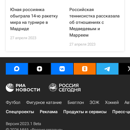
Юная россиянка
Российская
обыграла 14-ю ракетку
теннисистка рассказала
мира на турнире в
об отношениях с
Мадриде
Медведевым и
Марреем
27 апреля 2023
27 апреля 2023
Футбол
Фигурное катание
Биатлон
ЗОЖ
Хоккей
Ав
Спецпроекты
Реклама
Продукты и сервисы
Пресс-ц
Версия 2023.1 Beta
© 2026 МИА «Россия сегодня»