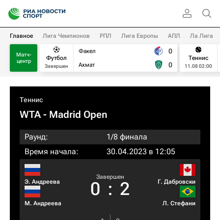
Главное
Лига Чемпионов
РПЛ
Лига Европы
АПЛ
Ла Лига
0
Факел
Матч-
Футбол
Теннис
центр
0
Ахмат
Завершен
11.08 02:00
Теннис
WTA
- Madrid Open
Раунд:
1/8 финала
Время начала:
30.04.2023 в 12:05
Завершен
Э. Андреева
Г. Дабровски
0
:
2
М. Андреева
Л. Стефани