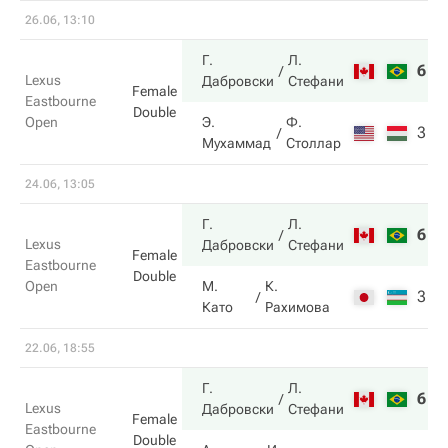
26.06, 13:10
Г.
Л.
6
6
Lexus
Дабровски
Стефани
Female
Eastbourne
Double
Open
Э.
Ф.
3
4
Мухаммад
Столлар
24.06, 13:05
Г.
Л.
6
7
Lexus
Дабровски
Стефани
Female
Eastbourne
Double
Open
М.
К.
3
6
Като
Рахимова
22.06, 18:55
Г.
Л.
6
6
Lexus
Дабровски
Стефани
Female
Eastbourne
Double