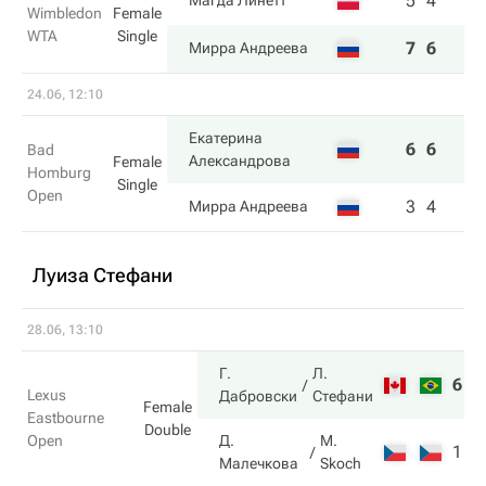
5
4
Магда Линетт
Wimbledon
Female
WTA
Single
7
6
Мирра Андреева
24.06, 12:10
Екатерина
6
6
Bad
Александрова
Female
Homburg
Single
Open
3
4
Мирра Андреева
Луиза Стефани
28.06, 13:10
Г.
Л.
6
6
Lexus
Дабровски
Стефани
Female
Eastbourne
Double
Open
Д.
M.
1
4
Малечкова
Skoch