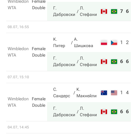
Wimbledon
Female
WTA
Double
Г.
Л.
7
6
Дабровски
Стефани
08.07, 16:55
К.
А.
1
2
Питер
Шишкова
Wimbledon
Female
WTA
Double
Г.
Л.
6
6
Дабровски
Стефани
07.07, 15:10
С.
К.
1
4
Сандерс
Макнейли
Wimbledon
Female
WTA
Double
Г.
Л.
6
6
Дабровски
Стефани
04.07, 14:45