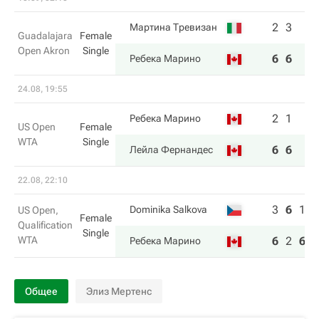
2
3
Мартина Тревизан
Guadalajara
Female
Open Akron
Single
6
6
Ребека Марино
24.08, 19:55
2
1
Ребека Марино
US Open
Female
WTA
Single
6
6
Лейла Фернандес
22.08, 22:10
3
6
1
Dominika Salkova
US Open,
Female
Qualification
Single
WTA
6
2
6
Ребека Марино
Общее
Элиз Мертенс