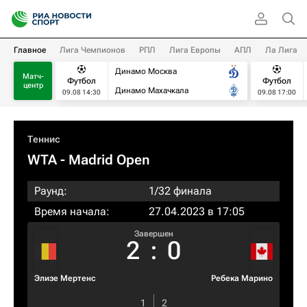
Главное
Лига Чемпионов
РПЛ
Лига Европы
АПЛ
Ла Лига
Динамо Москва
Матч-
Футбол
Футбол
центр
Динамо Махачкала
09.08 14:30
09.08 17:00
Теннис
WTA
- Madrid Open
Раунд:
1/32 финала
Время начала:
27.04.2023 в 17:05
Завершен
2
:
0
Элизе Мертенс
Ребека Марино
1
2