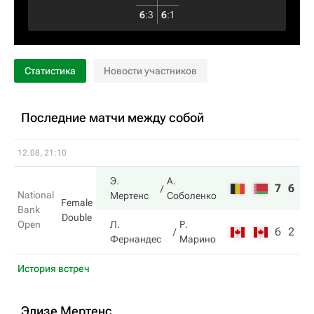
6
:
3
6
:
1
Статистика
Новости участников
Последние матчи между собой
12.08, 21:10
Э.
А.
7
6
National
Мертенс
Соболенко
Female
Bank
Double
Open
Л.
Р.
6
2
Фернандес
Марино
История встреч
Элизе Мертенс