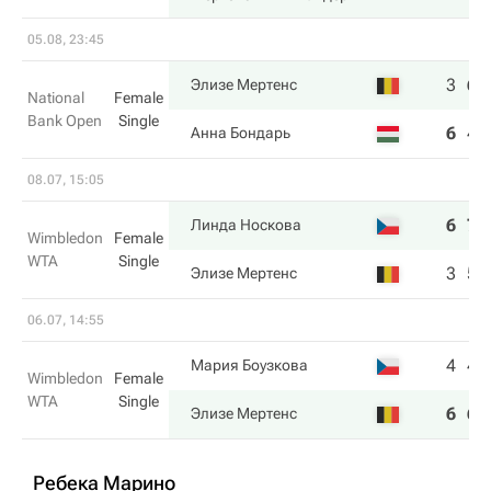
05.08, 23:45
3
6
Элизе Мертенс
National
Female
Bank Open
Single
6
4
Анна Бондарь
08.07, 15:05
6
7
Линда Носкова
Wimbledon
Female
WTA
Single
3
5
Элизе Мертенс
06.07, 14:55
4
4
Мария Боузкова
Wimbledon
Female
WTA
Single
6
6
Элизе Мертенс
Ребека Марино