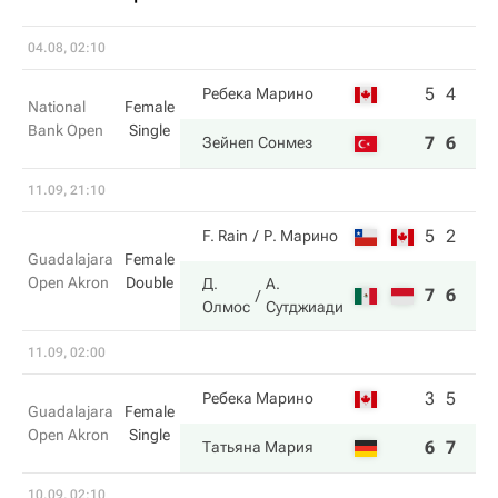
04.08, 02:10
5
4
Ребека Марино
National
Female
Bank Open
Single
7
6
Зейнеп Сонмез
11.09, 21:10
5
2
F. Rain
Р. Марино
Guadalajara
Female
Open Akron
Double
Д.
А.
7
6
Олмос
Сутджиади
11.09, 02:00
3
5
Ребека Марино
Guadalajara
Female
Open Akron
Single
6
7
Татьяна Мария
10.09, 02:10