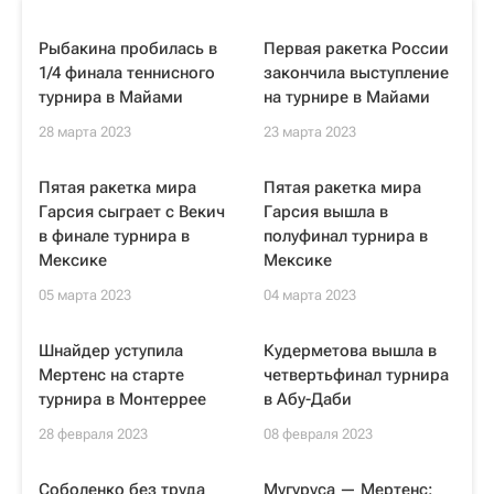
Рыбакина пробилась в
Первая ракетка России
1/4 финала теннисного
закончила выступление
турнира в Майами
на турнире в Майами
28 марта 2023
23 марта 2023
Пятая ракетка мира
Пятая ракетка мира
Гарсия сыграет с Векич
Гарсия вышла в
в финале турнира в
полуфинал турнира в
Мексике
Мексике
05 марта 2023
04 марта 2023
Шнайдер уступила
Кудерметова вышла в
Мертенс на старте
четвертьфинал турнира
турнира в Монтеррее
в Абу-Даби
28 февраля 2023
08 февраля 2023
Соболенко без труда
Мугуруса — Мертенс: