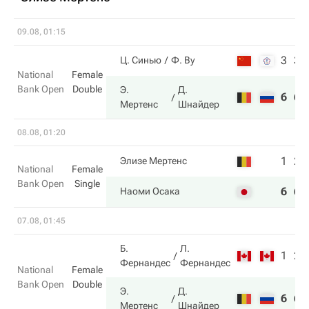
09.08, 01:15
3
3
Ц. Синью
Ф. Ву
National
Female
Bank Open
Double
Э.
Д.
6
6
Мертенс
Шнайдер
08.08, 01:20
1
2
Элизе Мертенс
National
Female
Bank Open
Single
6
6
Наоми Осака
07.08, 01:45
Б.
Л.
1
2
Фернандес
Фернандес
National
Female
Bank Open
Double
Э.
Д.
6
6
Мертенс
Шнайдер