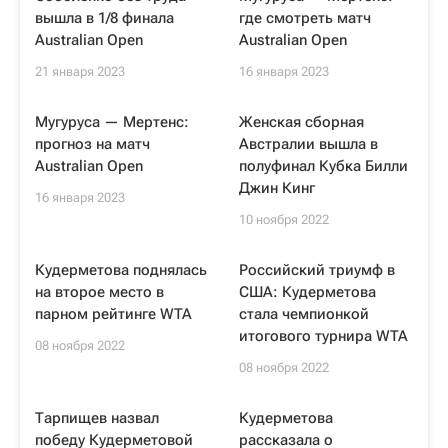
вышла в 1/8 финала
где смотреть матч
Australian Open
Australian Open
21 января 2023
16 января 2023
Мугуруса — Мертенс:
Женская сборная
прогноз на матч
Австралии вышла в
Australian Open
полуфинал Кубка Билли
Джин Кинг
16 января 2023
10 ноября 2022
Кудерметова поднялась
Российский триумф в
на второе место в
США: Кудерметова
парном рейтинге WTA
стала чемпионкой
итогового турнира WTA
08 ноября 2022
08 ноября 2022
Тарпищев назвал
Кудерметова
победу Кудерметовой
рассказала о