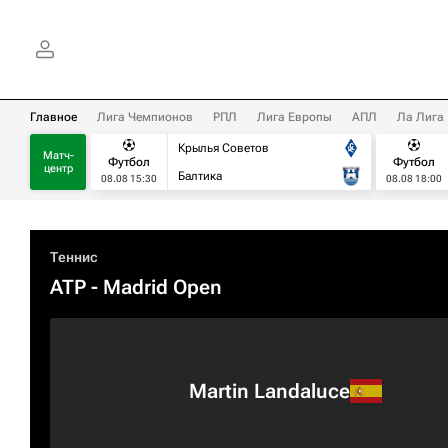
Главное
Лига Чемпионов
РПЛ
Лига Европы
АПЛ
Ла Лига
Крылья Советов
Матч-
Футбол
Футбол
центр
Балтика
08.08 15:30
08.08 18:00
Теннис
ATP
- Madrid Open
Martin Landaluce