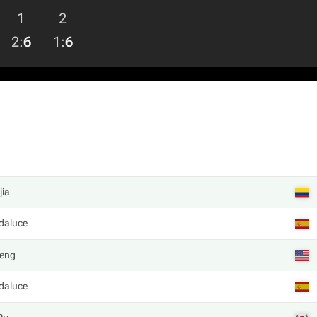
1
2
2
:
6
1
:
6
jia
daluce
heng
daluce