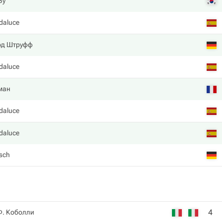
Ву
daluce
рд Штруфф
daluce
ман
daluce
daluce
sch
4
Ф. Коболли