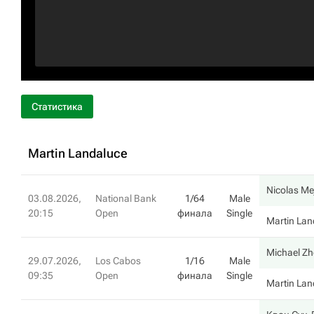
Статистика
Martin Landaluce
Nicolas Me
03.08.2026,
National Bank
1/64
Male
20:15
Open
финала
Single
Martin Lan
Michael Z
29.07.2026,
Los Cabos
1/16
Male
09:35
Open
финала
Single
Martin Lan