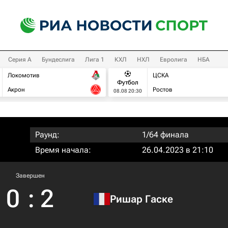
Серия А
Бундеслига
Лига 1
КХЛ
НХЛ
Евролига
НБА
Локомотив
ЦСКА
Футбол
Акрон
Ростов
08.08 20:30
Раунд:
1/64 финала
Время начала:
26.04.2023 в 21:10
Завершен
0
:
2
Ришар Гаске