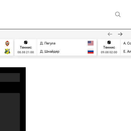
Д. Пегула
А. С
Теннис
Теннис
Д. Шнайдер
Е. А
08.08 21:00
09.08 02:00