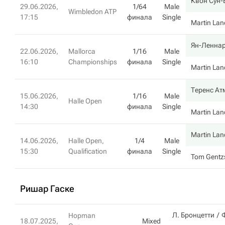
Квон Сун-
29.06.2026,
1/64
Male
Wimbledon ATP
17:15
финала
Single
Martin Lan
Ян-Ленна
22.06.2026,
Mallorca
1/16
Male
16:10
Championships
финала
Single
Martin Lan
Теренс Ат
15.06.2026,
1/16
Male
Halle Open
14:30
финала
Single
Martin Lan
Martin Lan
14.06.2026,
Halle Open,
1/4
Male
15:30
Qualification
финала
Single
Tom Gentz
Ришар Гаске
Л. Бронцетти
Hopman
18.07.2025,
Mixed