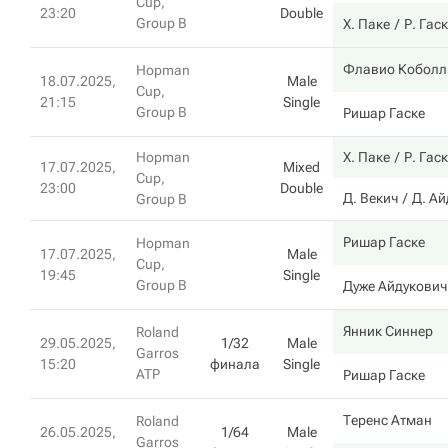
Cup,
23:20
Double
Group B
Х. Паке
Р. Гас
Флавио Коболл
Hopman
18.07.2025,
Male
Cup,
21:15
Single
Group B
Ришар Гаске
Hopman
Х. Паке
Р. Гас
17.07.2025,
Mixed
Cup,
23:00
Double
Д. Векич
Д. Ай
Group B
Ришар Гаске
Hopman
17.07.2025,
Male
Cup,
19:45
Single
Group B
Дуже Айдукович
Янник Синнер
Roland
29.05.2025,
1/32
Male
Garros
15:20
финала
Single
ATP
Ришар Гаске
Теренс Атман
Roland
26.05.2025,
1/64
Male
Garros