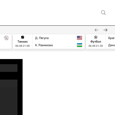
Д. Пегула
Браг
Теннис
Футбол
К. Рахимова
Дин
06.08 21:00
06.08 21:30