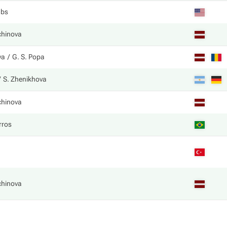
mbs
chinova
va
G. S. Popa
S. Zhenikhova
chinova
rros
chinova