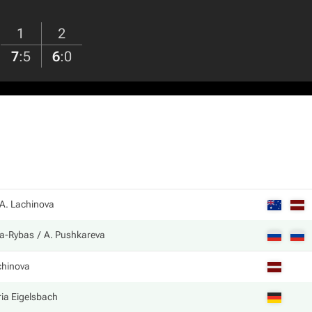
1
2
7
:
5
6
:
0
A. Lachinova
va-Rybas
A. Pushkareva
chinova
ria Eigelsbach