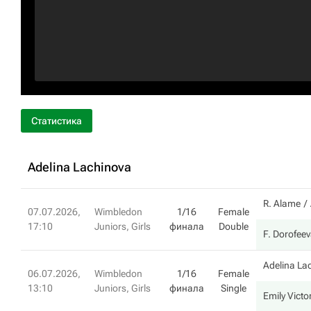
Статистика
Adelina Lachinova
R. Alame
07.07.2026,
Wimbledon
1/16
Female
17:10
Juniors, Girls
финала
Double
F. Dorofee
Adelina La
06.07.2026,
Wimbledon
1/16
Female
13:10
Juniors, Girls
финала
Single
Emily Victo