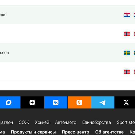
нко
рссон
иатлон
ЗОЖ
Хоккей
Авто/мото
Единоборства
Sport sto
ма
Продукты и сервисы
Пресс-центр
Об агентстве
Ко