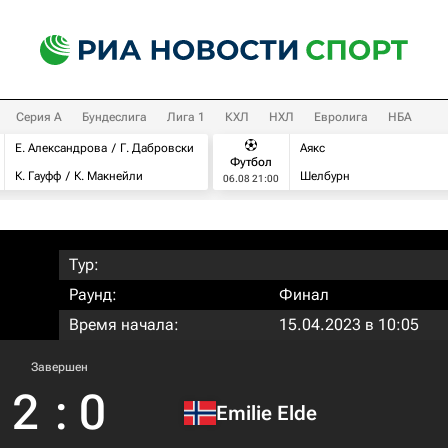
Серия А
Бундеслига
Лига 1
КХЛ
НХЛ
Евролига
НБА
Е. Александрова
Г. Дабровски
Аякс
Футбол
К. Гауфф
К. Макнейли
Шелбурн
06.08 21:00
Тур:
Раунд:
Финал
Время начала:
15.04.2023 в 10:05
Завершен
2
:
0
Emilie Elde