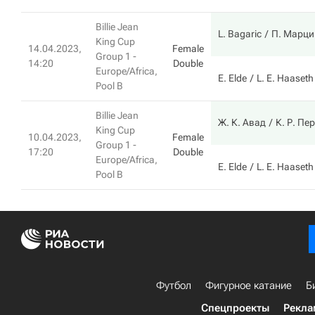
Billie Jean
L. Bagaric
П. Марци
King Cup
14.04.2023,
Female
Group 1 -
14:20
Double
Europe/Africa,
E. Elde
L. E. Haaseth
Pool B
Billie Jean
Ж. К. Авад
К. Р. Пе
King Cup
10.04.2023,
Female
Group 1 -
17:20
Double
Europe/Africa,
E. Elde
L. E. Haaseth
Pool B
Футбол
Фигурное катание
Б
Спецпроекты
Рекла