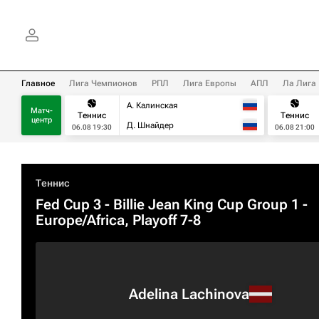
Главное
Лига Чемпионов
РПЛ
Лига Европы
АПЛ
Ла Лига
А. Калинская
Матч-
Теннис
Теннис
центр
Д. Шнайдер
06.08 19:30
06.08 21:00
Теннис
Fed Cup 3 - Billie Jean King Cup Group 1 -
Europe/Africa, Playoff 7-8
Adelina Lachinova