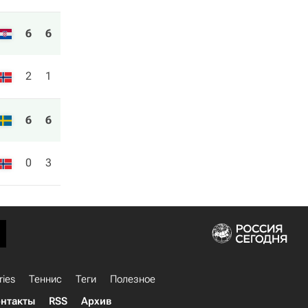
6
6
2
1
6
6
0
3
ries
Теннис
Теги
Полезное
нтакты
RSS
Архив