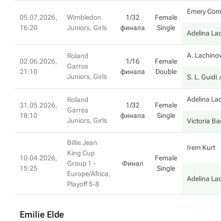
Emery Co
05.07.2026,
Wimbledon
1/32
Female
16:20
Juniors, Girls
финала
Single
Adelina La
A. Lachino
Roland
02.06.2026,
1/16
Female
Garros
21:10
финала
Double
Juniors, Girls
S. L. Guidi
Adelina La
Roland
31.05.2026,
1/32
Female
Garros
18:10
финала
Single
Juniors, Girls
Victoria Ba
Billie Jean
Irem Kurt
King Cup
10.04.2026,
Female
Group 1 -
Финал
15:25
Single
Europe/Africa,
Adelina La
Playoff 5-8
Emilie Elde