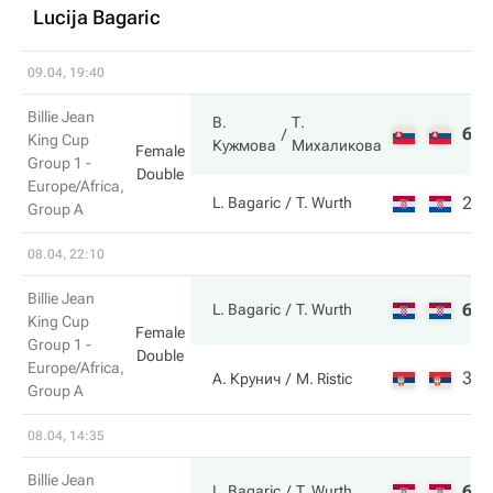
Lucija Bagaric
09.04, 19:40
Billie Jean
В.
Т.
6
7
King Cup
Кужмова
Михаликова
Female
Group 1 -
Double
Europe/Africa,
2
6
L. Bagaric
T. Wurth
Group A
08.04, 22:10
Billie Jean
6
7
L. Bagaric
T. Wurth
King Cup
Female
Group 1 -
Double
Europe/Africa,
3
6
А. Крунич
M. Ristic
Group A
08.04, 14:35
Billie Jean
6
6
L. Bagaric
T. Wurth