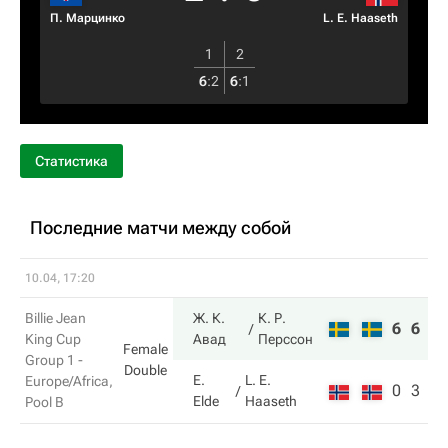
П. Марцинко
L. E. Haaseth
1
2
6
:
2
6
:
1
Статистика
Последние матчи между собой
10.04, 17:20
Billie Jean
Ж. К.
К. Р.
6
6
King Cup
Авад
Перссон
Female
Group 1 -
Double
E.
L. E.
Europe/Africa,
0
3
Elde
Haaseth
Pool B