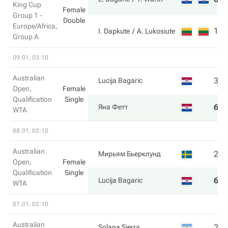
King Cup
Female
Group 1 -
Double
Europe/Africa,
1
2
I. Dapkute
A. Lukosiute
Group A
09.01, 03:10
Australian
3
6
Lucija Bagaric
Open,
Female
Qualification
Single
6
7
Яна Фетт
WTA
08.01, 02:10
Australian
2
6
Мирьям Бьерклунд
Open,
Female
Qualification
Single
6
4
Lucija Bagaric
WTA
07.01, 02:10
Australian
2
5
Solana Sierra