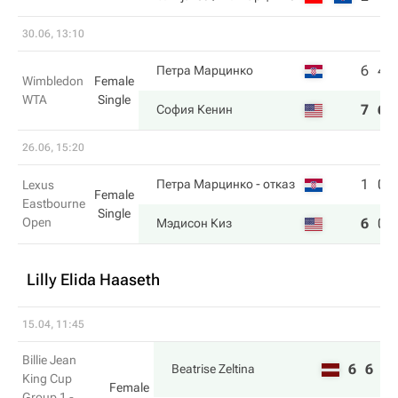
30.06, 13:10
6
4
Петра Марцинко
Wimbledon
Female
WTA
Single
7
6
София Кенин
26.06, 15:20
1
0
Петра Марцинко
- отказ
Lexus
Female
Eastbourne
Single
Open
6
0
Мэдисон Киз
Lilly Elida Haaseth
15.04, 11:45
Billie Jean
6
6
Beatrise Zeltina
King Cup
Female
Group 1 -