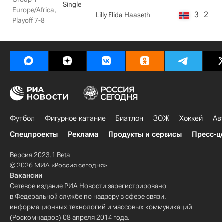
Single
Europe/Africa,
3
2
Lilly Elida Haaseth
Playoff 7-8
Футбол
Фигурное катание
Биатлон
ЗОЖ
Хоккей
Ав
Спецпроекты
Реклама
Продукты и сервисы
Пресс-ц
Версия 2023.1 Beta
© 2026 МИА «Россия сегодня»
Вакансии
Сетевое издание РИА Новости зарегистрировано
в Федеральной службе по надзору в сфере связи,
информационных технологий и массовых коммуникаций
(Роскомнадзор) 08 апреля 2014 года.