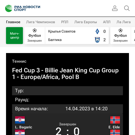
Главное
Лига Чемпионов
РПЛ
Лига Европы
АПЛ
Ла Лига
0
Крылья Советов
Матч-
Футбол
Футбол
центр
2
Балтика
Завершен
Завершен
Теннис
Fed Cup 3 - Billie Jean King Cup Group
1 - Europe/Africa, Pool B
Тур:
Раунд:
Время начала:
14.04.2023 в 14:20
Завершен
L. Bagaric
E. Elde
2
:
0