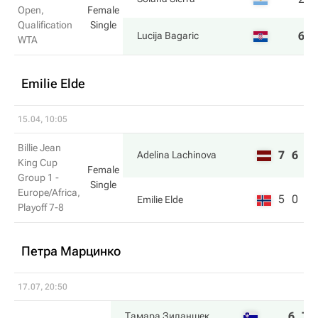
Open,
Female
Qualification
Single
6
7
Lucija Bagaric
WTA
Emilie Elde
15.04, 10:05
Billie Jean
7
6
Adelina Lachinova
King Cup
Female
Group 1 -
Single
Europe/Africa,
5
0
Emilie Elde
Playoff 7-8
Петра Марцинко
17.07, 20:50
6
7
Тамара Зиданшек