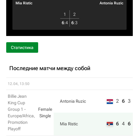
Mia Ristic
Antonia Ruzic
1
2
6
:
4
6
:
3
Статистика
Последние матчи между собой
12.04, 13:50
Billie Jean
2
6
3
Antonia Ruzic
King Cup
Group 1 -
Female
Europe/Africa,
Single
Promotion
6
4
6
Mia Ristic
Playoff