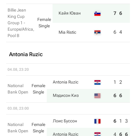
Billie Jean
7
6
Кайя Юван
King Cup
Female
Group 1 -
Single
Europe/Africa,
6
4
Mia Ristic
Pool B
Antonia Ruzic
04.08, 23:20
1
2
Antonia Ruzic
National
Female
Bank Open
Single
6
6
Мэдисон Киз
03.08, 23:00
6
1
3
Лоис Буссон
National
Female
Bank Open
Single
4
6
6
Antonia Ruzic