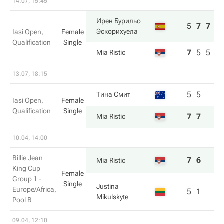
14.07, 15:45
Ирен Бурильо
5
7
7
Эскорихуела
Iasi Open,
Female
Qualification
Single
7
5
5
Mia Ristic
13.07, 18:15
5
5
Тина Смит
Iasi Open,
Female
Qualification
Single
7
7
Mia Ristic
10.04, 14:00
Billie Jean
7
6
Mia Ristic
King Cup
Female
Group 1 -
Single
Justina
Europe/Africa,
5
1
Mikulskyte
Pool B
09.04, 12:10