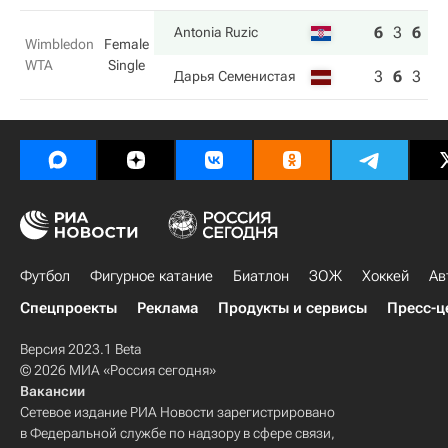
6
3
6
Antonia Ruzic
Wimbledon
Female
WTA
Single
3
6
3
Дарья Семенистая
Футбол
Фигурное катание
Биатлон
ЗОЖ
Хоккей
Ав
Спецпроекты
Реклама
Продукты и сервисы
Пресс-ц
Версия 2023.1 Beta
© 2026 МИА «Россия сегодня»
Вакансии
Сетевое издание РИА Новости зарегистрировано
в Федеральной службе по надзору в сфере связи,