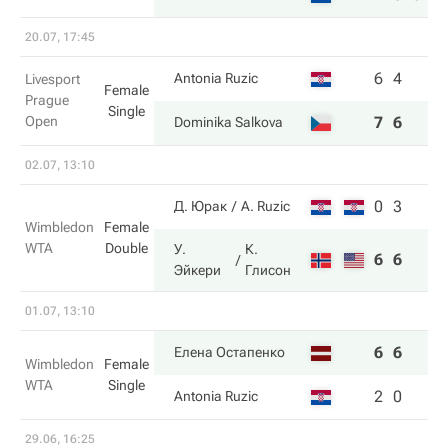
20.07, 17:45
6
4
Antonia Ruzic
Livesport
Female
Prague
Single
Open
7
6
Dominika Salkova
02.07, 13:10
0
3
Д. Юрак
A. Ruzic
Wimbledon
Female
WTA
Double
У.
К.
6
6
Эйкери
Глисон
01.07, 13:10
6
6
Елена Остапенко
Wimbledon
Female
WTA
Single
2
0
Antonia Ruzic
29.06, 16:25