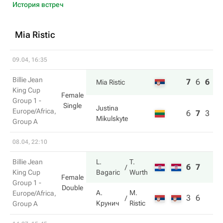
История встреч
Mia Ristic
09.04, 16:35
Billie Jean
7
6
6
Mia Ristic
King Cup
Female
Group 1 -
Single
Justina
Europe/Africa,
6
7
3
Mikulskyte
Group A
08.04, 22:10
Billie Jean
L.
T.
6
7
King Cup
Bagaric
Wurth
Female
Group 1 -
Double
А.
M.
Europe/Africa,
3
6
Крунич
Ristic
Group A