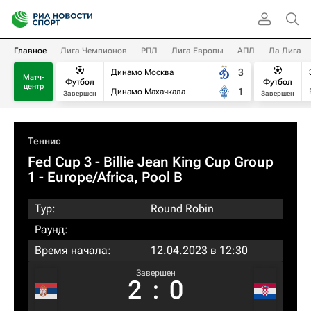
Главное
Лига Чемпионов
РПЛ
Лига Европы
АПЛ
Ла Лига
3
Динамо Москва
Матч-
Футбол
Футбол
центр
1
Динамо Махачкала
Завершен
Завершен
Теннис
Fed Cup 3 - Billie Jean King Cup Group
1 - Europe/Africa, Pool B
Тур:
Round Robin
Раунд:
Время начала:
12.04.2023 в 12:30
Завершен
2
:
0