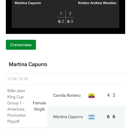
Martina Capurro
Kirsten Andrea Weedon
1
2
6
:
2
6
:
3
Статистика
Martina Capurro
11.04, 19:10
Billie Jean
4
3
Camila Romero
King Cup
Group 1 -
Female
Americas,
Single
Promotion
6
6
Martina Capurro
Playoff