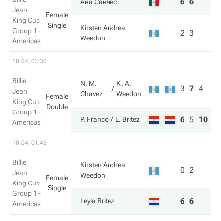
6
6
Ана Санчес
Jean
Female
King Cup
Single
Kirsten Andrea
Group 1 -
2
3
Weedon
Americas
10.04, 03:30
Billie
N. M.
K. A.
3
7
4
Jean
Chavez
Weedon
Female
King Cup
Double
Group 1 -
6
5
10
P. Franco
L. Britez
Americas
10.04, 01:45
Billie
Kirsten Andrea
0
2
Jean
Weedon
Female
King Cup
Single
Group 1 -
6
6
Leyla Britez
Americas