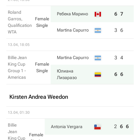
Roland
6
7
Ребека Марино
Garros,
Female
Qualification
Single
3
6
Martina Capurro
WTA
13.04, 18:05
3
4
Billie Jean
Martina Capurro
King Cup
Female
Group 1 -
Single
Юлиана
6
6
Americas
Лизаразо
Kirsten Andrea Weedon
13.04, 01:30
Billie
2
6
6
Antonia Vergara
Jean
Female
King Cup