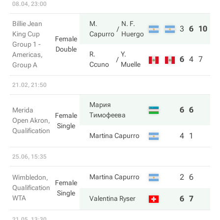
08.04, 23:00
Billie Jean
M.
N. F.
3
6
10
King Cup
Capurro
Huergo
Female
Group 1 -
Double
R.
Y.
Americas,
6
4
7
Ccuno
Muelle
Group A
21.02, 21:50
Мария
6
6
Merida
Тимофеева
Female
Open Akron,
Single
Qualification
4
1
Martina Capurro
25.06, 15:35
2
6
Martina Capurro
Wimbledon,
Female
Qualification
Single
WTA
6
7
Valentina Ryser
21.05, 13:30