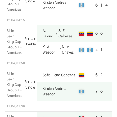
Single
Kirsten Andrea
Group 1 -
6
1
4
Weedon
Americas
12.04, 04:15
Billie
А.
S. E.
6
6
Jean
Гамис
Cabezas
Female
King Cup
Double
K. A.
N. M.
Group 1 -
2
1
Weedon
Chavez
Americas
12.04, 01:50
Billie
6
2
Sofia Elena Cabezas
Jean
Female
King Cup
Single
Kirsten Andrea
Group 1 -
7
6
Weedon
Americas
11.04, 01:30
Billie