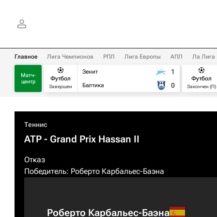
Главное
Лига Чемпионов
РПЛ
Лига Европы
АПЛ
Ла Лига
1
Зенит
Матч-
Футбол
Футбол
центр
0
Балтика
Завершен
Закончен (П)
Теннис
ATP
- Grand Prix Hassan II
Отказ
Победитель:
Роберто Карбальес-Баэна
Роберто Карбальес-Баэна