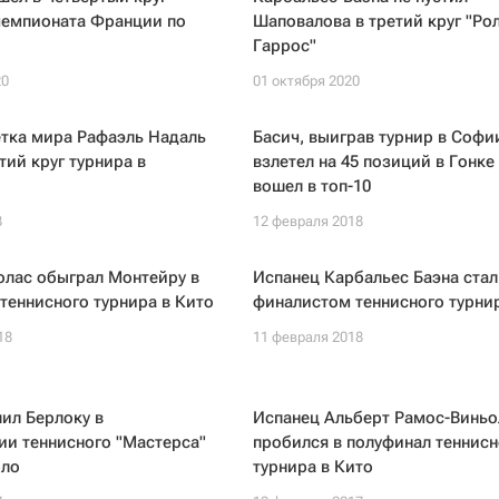
чемпионата Франции по
Шаповалова в третий круг "Ро
Гаррос"
20
01 октября 2020
етка мира Рафаэль Надаль
Басич, выиграв турнир в Софи
тий круг турнира в
взлетел на 45 позиций в Гонке
вошел в топ-10
8
12 февраля 2018
олас обыграл Монтейру в
Испанец Карбальес Баэна ста
теннисного турнира в Кито
финалистом теннисного турнир
18
11 февраля 2018
пил Берлоку в
Испанец Альберт Рамос-Виньо
ии теннисного "Мастерса"
пробился в полуфинал теннисн
рло
турнира в Кито