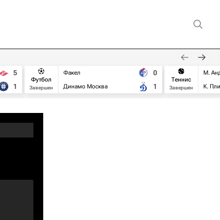
5
0
Факел
М. Ан
Футбол
Теннис
1
1
Динамо Москва
К. Пл
Завершен
Завершен