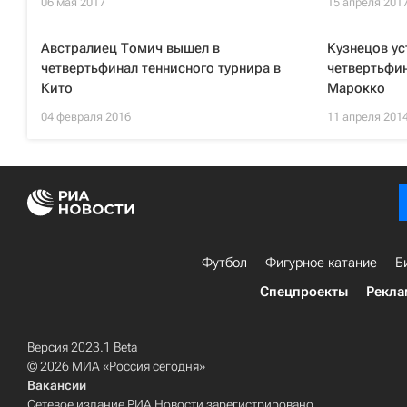
06 мая 2017
15 апреля 201
Австралиец Томич вышел в
Кузнецов ус
четвертьфинал теннисного турнира в
четвертьфин
Кито
Марокко
04 февраля 2016
11 апреля 201
Футбол
Фигурное катание
Б
Спецпроекты
Рекла
Версия 2023.1 Beta
© 2026 МИА «Россия сегодня»
Вакансии
Сетевое издание РИА Новости зарегистрировано