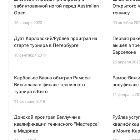
забинтованной ногой перед Australian
Открытого 
Open
теннису
16 января 2023
03 октября 20
Дуэт Карловский/Рублев проиграл на
Первая рак
старте турнира в Петербурге
вышел в тре
Барселоне
18 сентября 2019
25 апреля 201
Карбальес Баэна обыграл Рамоса-
Рамос-Винь
Виньоласа в финале теннисного
полуфинале 
турнира в Кито
11 февраля 20
11 февраля 2018
Донской проиграл Беллуччи в
Рублев усту
квалификации теннисного "Мастерса"
квалификац
в Мадриде
в Монте-Ка