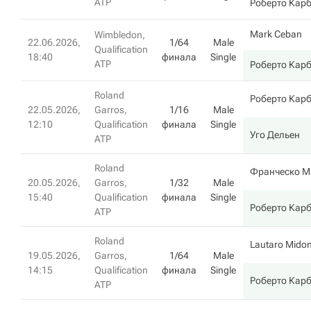
ATP
Роберто Кар
Mark Ceban
Wimbledon,
22.06.2026,
1/64
Male
Qualification
18:40
финала
Single
ATP
Роберто Кар
Roland
Роберто Кар
22.05.2026,
Garros,
1/16
Male
12:10
Qualification
финала
Single
Уго Дельен
ATP
Roland
Франческо М
20.05.2026,
Garros,
1/32
Male
15:40
Qualification
финала
Single
Роберто Кар
ATP
Roland
Lautaro Mido
19.05.2026,
Garros,
1/64
Male
14:15
Qualification
финала
Single
Роберто Кар
ATP