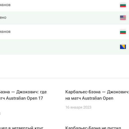
манов
ено
манов
Баэна — Джокович: где
Карбальес-Бээна — Джокович:
тч Australian Open 17
на матч Australian Open
16 января 2023
3
ел в четвертый круг
Карбальес-Баэна не пустил