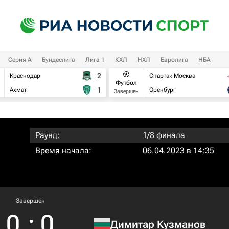
Серия А
Бундеслига
Лига 1
КХЛ
НХЛ
Евролига
НБА
2
Краснодар
Спартак Москва
Футбол
1
Ахмат
Оренбург
Завершен
Раунд:
1/8 финала
Время начала:
06.04.2023 в 14:35
Завершен
0
:
0
Димитар Кузманов