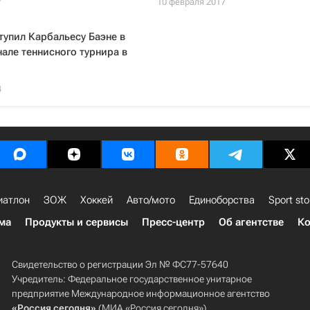
7
10 февраля 2017
тупил Карбальесу Баэне в
але теннисного турнира в
4
иатлон
ЗОЖ
Хоккей
Авто/мото
Единоборства
Sport sto
ма
Продукты и сервисы
Пресс-центр
Об агентстве
Ко
Свидетельство о регистрации Эл № ФС77-57640
Учредитель: Федеральное государственное унитарное
предприятие Международное информационное агентство
«Россия сегодня»
(МИА «Россия сегодня»).