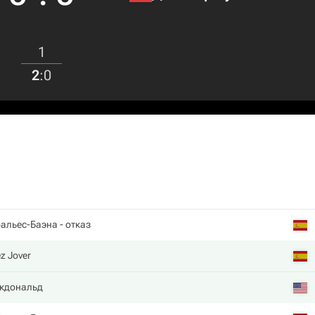
1
2
:
0
бальес-Баэна
- отказ
z Jover
кдональд