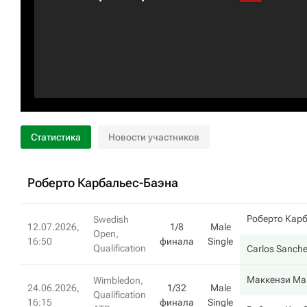
Статистика
Новости участников
Роберто Карбальес-Баэна
Роберто Кар
Swedish
12.07.2026,
1/8
Male
Open,
16:50
финала
Single
Qualification
Carlos Sanche
Маккензи Ма
Wimbledon,
24.06.2026,
1/32
Male
Qualification
16:15
финала
Single