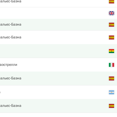
бальес-Баэна
бальес-Баэна
бальес-Баэна
аэстрелли
бальес-Баэна
n
бальес-Баэна