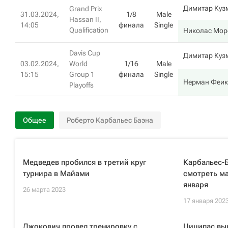
Димитар Куз
Grand Prix
31.03.2024,
1/8
Male
Hassan II,
14:05
финала
Single
Qualification
Николас Мор
Davis Cup
Димитар Куз
03.02.2024,
World
1/16
Male
15:15
Group 1
финала
Single
Нерман Феик
Playoffs
Общее
Роберто Карбальес Баэна
Медведев пробился в третий круг
Карбальес-
турнира в Майами
смотреть ма
января
26 марта 2023
17 января 202
Джокович провел тренировку с
Циципас выш