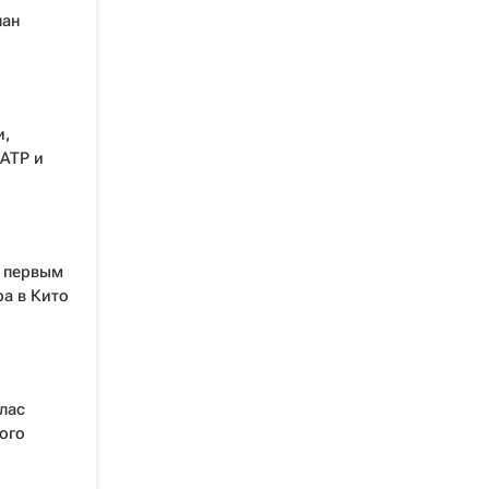
лан
и,
 ATP и
л первым
а в Кито
лас
ого