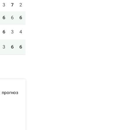
3
7
2
6
6
6
6
3
4
3
6
6
 прогноз