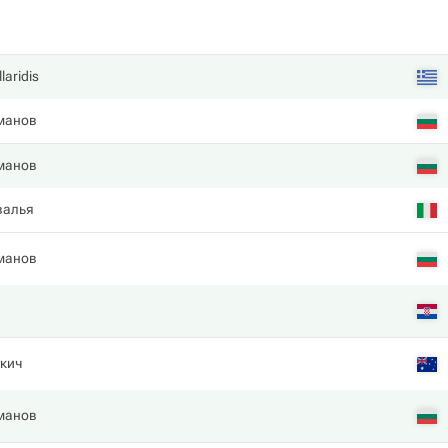
laridis
манов
манов
валья
манов
кич
манов