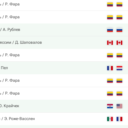
ь
Р. Фара
ь
Р. Фара
А. Рублев
ьяссим
Д. Шаповалов
ь
Р. Фара
 Пел
ь
Р. Фара
ь
Р. Фара
О. Крайчек
с
Э. Роже-Васслен