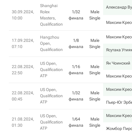
Shanghai
Александр Ву
30.09.2024,
Rolex
1/32
Male
10:00
Masters,
финала
Single
Максим Крес
Qualification
Максим Крес
Hangzhou
17.09.2024,
1/8
Male
Open,
07:10
финала
Single
Qualification
Ясутака Утия
Ян Чоинский
US Open,
22.08.2024,
1/16
Male
Qualification
22:50
финала
Single
ATP
Максим Крес
Максим Крес
US Open,
22.08.2024,
1/32
Male
Qualification
00:45
финала
Single
ATP
Пьер-Юг Эрб
Максим Крес
US Open,
21.08.2024,
1/64
Male
Qualification
01:30
финала
Single
ATP
Жомбор Пир