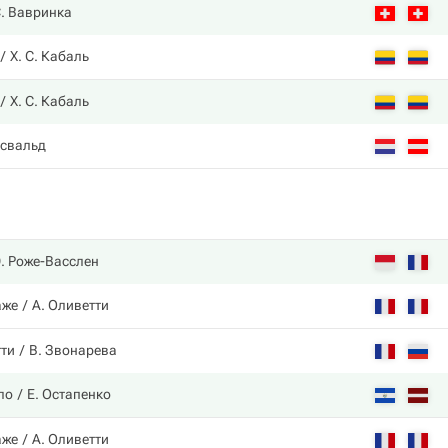
. Вавринка
Х. С. Кабаль
Х. С. Кабаль
Освальд
. Роже-Васслен
аже
А. Оливетти
тти
В. Звонарева
ло
Е. Остапенко
аже
А. Оливетти