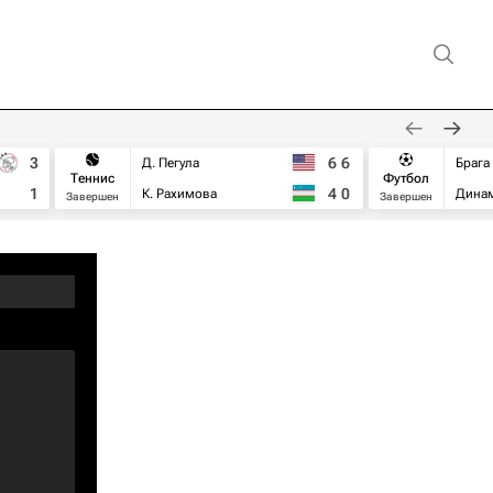
3
6
6
Д. Пегула
Брага
Теннис
Футбол
1
4
0
К. Рахимова
Дина
Завершен
Завершен