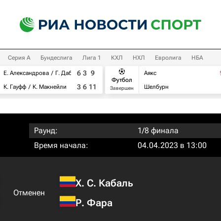
Серия А
Бундеслига
Лига 1
КХЛ
НХЛ
Евролига
НБА
6
3
9
Е. Александрова
Г. Дабровски
Аякс
Футбол
3
6
11
К. Гауфф
К. Макнейли
Шелбурн
Завершен
Раунд:
1/8 финала
Время начала:
04.04.2023 в 13:00
Х. С. Кабаль
Отменен
Р. Фара