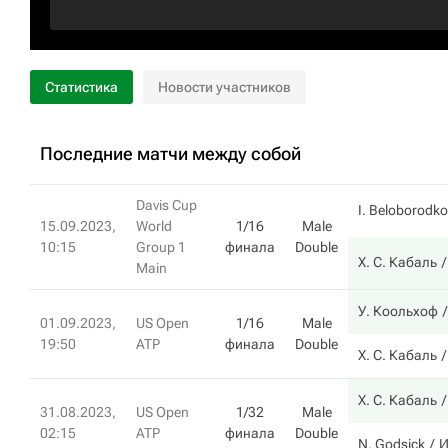
Статистика
Новости участников
Последние матчи между собой
Davis Cup
I. Beloborodko
15.09.2023,
World
1/16
Male
10:15
Group 1
финала
Double
Х. С. Кабаль
Main
У. Коольхоф
01.09.2023,
US Open
1/16
Male
19:50
ATP
финала
Double
Х. С. Кабаль
Х. С. Кабаль
31.08.2023,
US Open
1/32
Male
02:15
ATP
финала
Double
N. Godsick
И