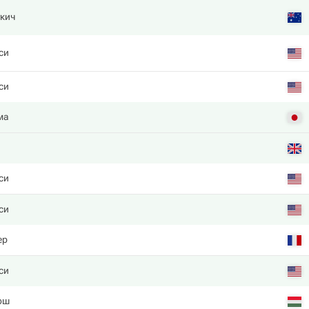
кич
си
си
ма
си
си
ер
си
ош