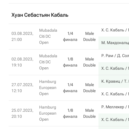
Хуан Себастьян Кабаль
Х. С. Кабаль
Mubadala
03.08.2023,
1/4
Male
Citi DC
21:00
финала
Double
Open
М. Макдональ
Р. Рам
Д. Со
Mubadala
02.08.2023,
1/8
Male
Citi DC
19:10
финала
Double
Open
Х. С. Кабаль
К. Кравиц
Т.
Hamburg
27.07.2023,
1/4
Male
European
12:10
финала
Double
Open
Х. С. Кабаль
Р. Меллекер
Hamburg
25.07.2023,
1/8
Male
European
20:10
финала
Double
Open
Х. С. Кабаль