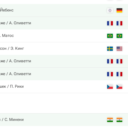
 Йебенс
аже
А. Оливетти
. Матос
ссон
Э. Кинг
аже
А. Оливетти
аже
А. Оливетти
шек
П. Рики
и
С. Минени