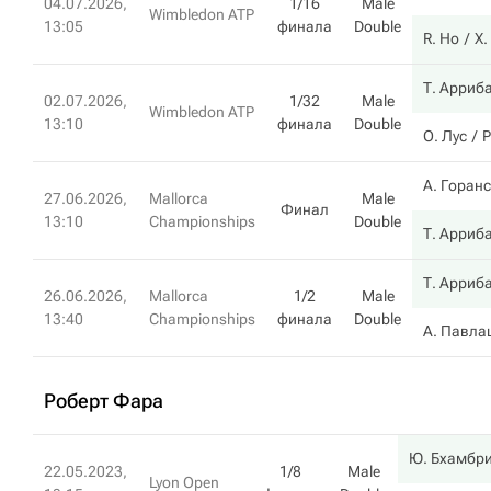
04.07.2026,
1/16
Male
Wimbledon ATP
13:05
финала
Double
R. Ho
Х.
Т. Арриб
02.07.2026,
1/32
Male
Wimbledon ATP
13:10
финала
Double
О. Лус
Р
А. Горан
27.06.2026,
Mallorca
Male
Финал
13:10
Championships
Double
Т. Арриб
Т. Арриб
26.06.2026,
Mallorca
1/2
Male
13:40
Championships
финала
Double
А. Павла
Роберт Фара
Ю. Бхамбр
22.05.2023,
1/8
Male
Lyon Open