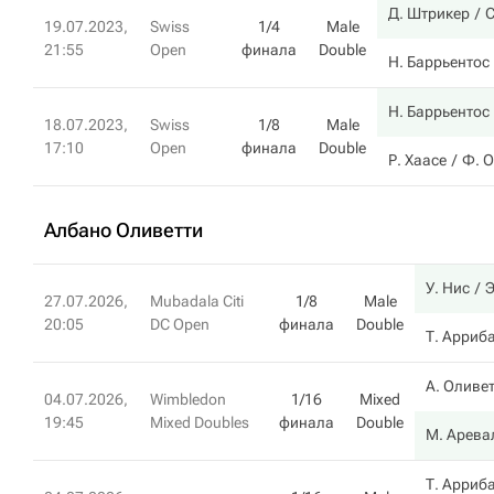
Д. Штрикер
С
19.07.2023,
Swiss
1/4
Male
21:55
Open
финала
Double
Н. Баррьентос
Н. Баррьентос
18.07.2023,
Swiss
1/8
Male
17:10
Open
финала
Double
Р. Хаасе
Ф. 
Албано Оливетти
У. Нис
Э
27.07.2026,
Mubadala Citi
1/8
Male
20:05
DC Open
финала
Double
Т. Арриб
А. Оливе
04.07.2026,
Wimbledon
1/16
Mixed
19:45
Mixed Doubles
финала
Double
М. Арева
Т. Арриб