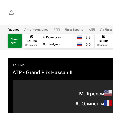
Главное
Лига Чемпионов
РПЛ
Лига Европы
АПЛ
Ла Лига
3
3
А. Калинская
Матч-
Теннис
Теннис
центр
6
6
Д. Шнайдер
Завершен
Завершен
Теннис
ATP
- Grand Prix Hassan II
М. Кресси
А. Оливетти