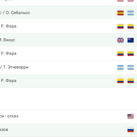
с
О. Себальос
Р. Фара
. Винус
Р. Фара
Т. Этчеверри
Р. Фара
си
- отказ
азов