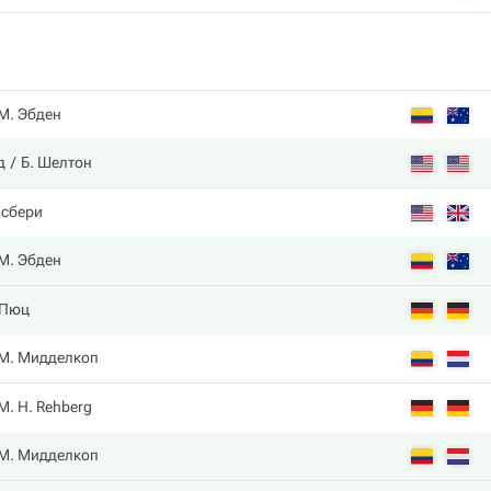
М. Эбден
д
Б. Шелтон
лсбери
М. Эбден
 Пюц
М. Мидделкоп
M. H. Rehberg
М. Мидделкоп