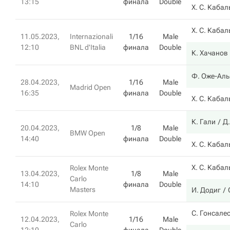
13:15
финала
Double
Х. С. Кабал
Х. С. Кабал
11.05.2023,
Internazionali
1/16
Male
12:10
BNL d'Italia
финала
Double
К. Хачанов
Ф. Оже-Ал
28.04.2023,
1/16
Male
Madrid Open
16:35
финала
Double
Х. С. Кабал
К. Гали
Д.
20.04.2023,
1/8
Male
BMW Open
14:40
финала
Double
Х. С. Кабал
Х. С. Кабал
Rolex Monte
13.04.2023,
1/8
Male
Carlo
14:10
финала
Double
Masters
И. Додиг
С. Гонсале
Rolex Monte
12.04.2023,
1/16
Male
Carlo