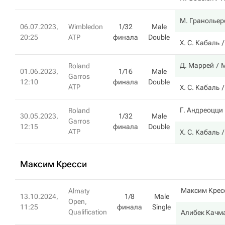
М. Гранольер
06.07.2023,
Wimbledon
1/32
Male
20:25
ATP
финала
Double
Х. С. Кабаль
Д. Маррей
М
Roland
01.06.2023,
1/16
Male
Garros
12:10
финала
Double
ATP
Х. С. Кабаль
Г. Андреоцци
Roland
30.05.2023,
1/32
Male
Garros
12:15
финала
Double
ATP
Х. С. Кабаль
Максим Кресси
Максим Крес
Almaty
13.10.2024,
1/8
Male
Open,
11:25
финала
Single
Qualification
Алибек Качм