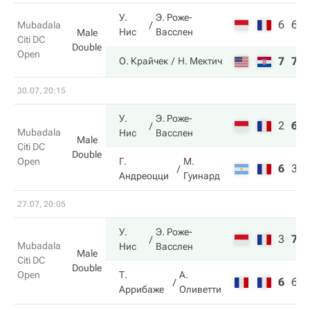
У.
Э. Роже-
6
6
Mubadala
Нис
Васслен
Male
Citi DC
Double
Open
7
7
О. Крайчек
Н. Мектич
30.07, 20:15
У.
Э. Роже-
2
6
Mubadala
Нис
Васслен
Male
Citi DC
Double
Open
Г.
М.
6
3
Андреоцци
Гуинард
27.07, 20:05
У.
Э. Роже-
3
7
Mubadala
Нис
Васслен
Male
Citi DC
Double
Open
Т.
А.
6
6
Аррибаже
Оливетти