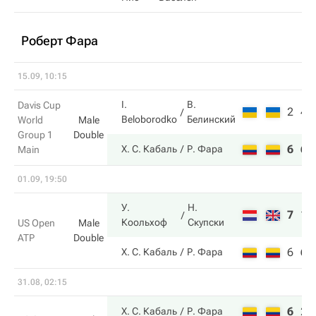
Роберт Фара
15.09, 10:15
I.
В.
Davis Cup
2
4
Beloborodko
Белинский
World
Male
Group 1
Double
6
6
Х. С. Кабаль
Р. Фара
Main
01.09, 19:50
У.
Н.
7
1
Коольхоф
Скупски
US Open
Male
ATP
Double
6
6
Х. С. Кабаль
Р. Фара
31.08, 02:15
6
2
Х. С. Кабаль
Р. Фара