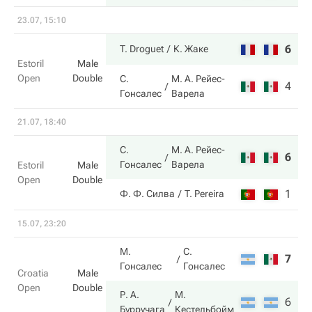
23.07, 15:10
6
6
T. Droguet
К. Жаке
Estoril
Male
Open
Double
С.
М. А. Рейес-
4
3
Гонсалес
Варела
21.07, 18:40
С.
М. А. Рейес-
6
6
Гонсалес
Варела
Estoril
Male
Open
Double
1
4
Ф. Ф. Силва
T. Pereira
15.07, 23:20
М.
С.
7
2
Гонсалес
Гонсалес
Croatia
Male
Open
Double
Р. А.
М.
6
6
Бурручага
Кестельбойм