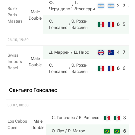
Ф.
Т.
2
7
5
Rolex
Черундоло
Этчеверри
Male
Paris
Double
Masters
С.
Э. Роже-
6
5
10
Гонсалес
Васслен
26.10, 19:50
4
7
10
Д. Маррей
Д. Пирс
Swiss
Male
Indoors
Double
С.
Э. Роже-
Basel
6
6
5
Гонсалес
Васслен
Сантьяго Гонсалес
30.07, 08:50
3
3
С. Гонсалес
R. Pacheco
Los Cabos
Male
Open
Double
6
6
О. Лус
Р. Матос