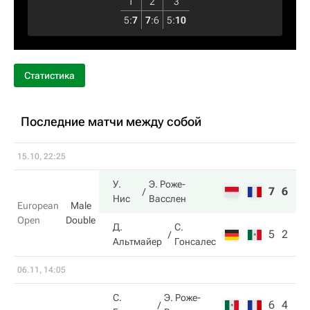
1
2
3
5
:
7
7
:
6
5
:
10
Статистика
Последние матчи между собой
15.10, 22:25
У.
Э. Роже-
7
6
Нис
Васслен
European
Male
Open
Double
Д.
С.
5
2
Альтмайер
Гонсалес
06.11, 14:05
С.
Э. Роже-
6
4