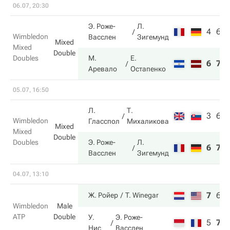
06.07, 20:30
Э. Роже-
Л.
4
6
Wimbledon
Васслен
Зигемунд
Mixed
Mixed
Double
Doubles
М.
Е.
6
7
Аревало
Остапенко
05.07, 16:50
Л.
Т.
3
6
Wimbledon
Гласспол
Михаликова
Mixed
Mixed
Double
Doubles
Э. Роже-
Л.
6
7
Васслен
Зигемунд
04.07, 13:10
7
6
Ж. Ройер
T. Winegar
Wimbledon
Male
ATP
Double
У.
Э. Роже-
5
7
Нис
Васслен