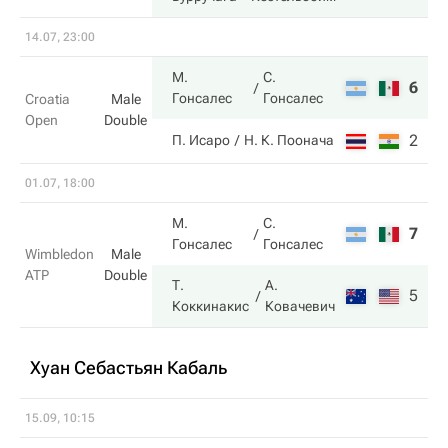
14.07, 23:00
М.
С.
6
6
Гонсалес
Гонсалес
Croatia
Male
Open
Double
2
2
П. Исаро
Н. К. Поонача
01.07, 18:00
М.
С.
7
6
Гонсалес
Гонсалес
Wimbledon
Male
ATP
Double
Т.
А.
5
7
Коккинакис
Ковачевич
Хуан Себастьян Кабаль
15.09, 10:15