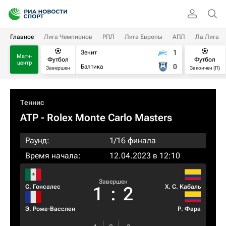
Главное
Лига Чемпионов
РПЛ
Лига Европы
АПЛ
Ла Лига
1
Зенит
Матч-
Футбол
Футбол
центр
0
Балтика
Завершен
Закончен (П)
Теннис
ATP
- Rolex Monte Carlo Masters
Раунд:
1/16 финала
Время начала:
12.04.2023 в 12:10
Завершен
С. Гонсалес
Х. С. Кабаль
1
:
2
Э. Роже-Васслен
Р. Фара