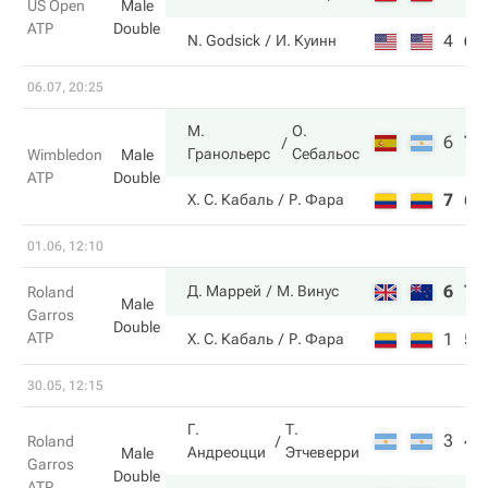
US Open
Male
ATP
Double
4
6
N. Godsick
И. Куинн
06.07, 20:25
М.
О.
6
7
Гранольерс
Себальос
Wimbledon
Male
ATP
Double
7
6
Х. С. Кабаль
Р. Фара
01.06, 12:10
6
7
Д. Маррей
М. Винус
Roland
Male
Garros
Double
ATP
1
5
Х. С. Кабаль
Р. Фара
30.05, 12:15
Г.
Т.
3
4
Roland
Андреоцци
Этчеверри
Male
Garros
Double
ATP