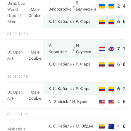
I.
В.
Davis Cup
2
4
Beloborodko
Белинский
World
Male
Group 1
Double
6
6
Х. С. Кабаль
Р. Фара
Main
01.09, 19:50
У.
Н.
7
1
6
Коольхоф
Скупски
US Open
Male
ATP
Double
6
6
3
Х. С. Кабаль
Р. Фара
31.08, 02:15
6
2
6
Х. С. Кабаль
Р. Фара
US Open
Male
ATP
Double
4
6
3
N. Godsick
И. Куинн
03.08, 21:00
4
6
8
Х. С. Кабаль
М. Эбден
Mubadala