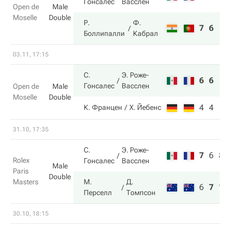
Гонсалес
Васслен
Open de
Male
Moselle
Double
Р.
Ф.
7
6
Боллипалли
Кабрал
03.11, 17:15
С.
Э. Роже-
6
6
Гонсалес
Васслен
Open de
Male
Moselle
Double
4
4
К. Францен
Х. Йебенс
31.10, 17:35
С.
Э. Роже-
7
6
8
Rolex
Гонсалес
Васслен
Male
Paris
Double
Masters
М.
Д.
6
7
10
Перселл
Томпсон
30.10, 18:15