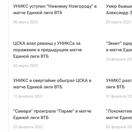
УНИКС уступил "Нижнему Новгороду" в
Умер бывши
матче Единой лиги ВТБ
Александр 
06 марта 2023
05 марта 2023
ЦСКА взял реванш у УНИКСа за
"Зенит" од
поражение в предыдущем матче
в матче Еди
Единой лиги ВТБ
26 февраля 20
02 марта 2023
УНИКС в овертайме обыграл ЦСКА в
УНИКС разг
матче Единой лиги ВТБ
лиги ВТБ
15 февраля 2023
07 февраля 20
"Самара" проиграла "Парме" в матче
"Локомотив
Единой лиги ВТБ
матче Едино
03 февраля 2023
02 февраля 20