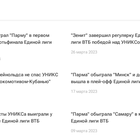
рал "Парму" в первом
"Зенит" завершил регулярку Е
ртьфинала Единой лиги
лиги ВТБ победой над УНИКС
26 марта 2023
3
Рейнольдса не спас УНИКС
"Парма" обыграла "Минск" и 
"Локомотивом-Кубанью"
вышла в плей-офф Единой лиг
17 марта 2023
сты УНИКСа выиграли у
"Парма" обыграла "Самару" в 
 Единой лиги ВТБ
Единой лиги ВТБ
09 марта 2023