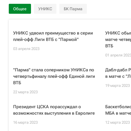
Общее
УНИКС
БК Парма
УНИКС удвоил преимущество в серии
УНИКС обыг
плей-офф Лиги ВТБ с "Пармой"
матче четве
ВТБ
03 апреля 2023
01 апреля 202
"Парма" стала соперником УНИКСа по
Дабл-дабл 
четвертьфиналу плей-офф Единой лиги
в матче с 
ВТБ
19 марта 2023
22 марта 2023
Президент ЦСКА порассуждал о
Баскетболи
возможностях выступления в Евролиге
МБА в матче
16 марта 2023
12 марта 2023