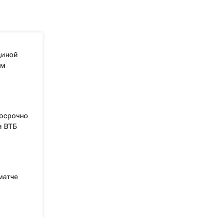
диной
ом
досрочно
и ВТБ
матче