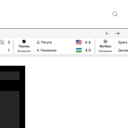
3
6
6
Д. Пегула
Брага
Теннис
Футбол
1
4
0
К. Рахимова
Дина
Завершен
Завершен