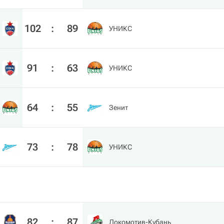
102
:
89
УНИКС
91
:
63
УНИКС
64
:
55
Зенит
73
:
78
УНИКС
82
:
87
Локомотив-Кубань