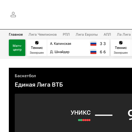
Главное
Лига Чемпионов
РПЛ
Лига Европы
АПЛ
Ла Лига
3
3
А. Калинская
Матч-
Теннис
Теннис
центр
6
6
Д. Шнайдер
Завершен
Завершен
Баскетбол
Единая Лига ВТБ
УНИКС