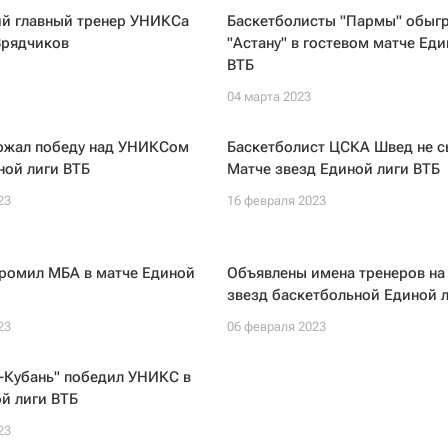
й главный тренер УНИКСа
Баскетболисты "Пармы" обыг
Зрядчиков
"Астану" в гостевом матче Еди
ВТБ
04 марта 2023
ержал победу над УНИКСом
Баскетболист ЦСКА Швед не с
ной лиги ВТБ
Матче звезд Единой лиги ВТБ
23
16 февраля 2023
ромил МБА в матче Единой
Объявлены имена тренеров на
звезд баскетбольной Единой 
23
06 февраля 2023
-Кубань" победил УНИКС в
й лиги ВТБ
23