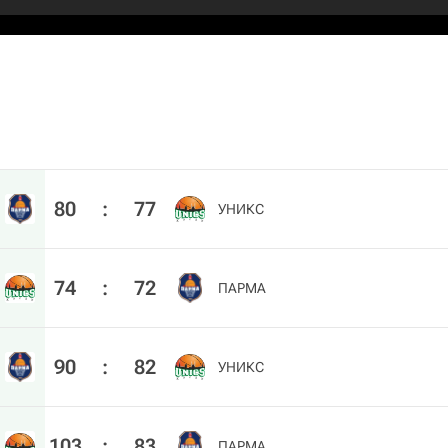
80
:
77
УНИКС
74
:
72
ПАРМА
90
:
82
УНИКС
103
:
83
ПАРМА