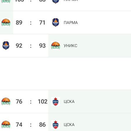
89
:
71
ПАРМА
92
:
93
УНИКС
76
:
102
ЦСКА
74
:
86
ЦСКА