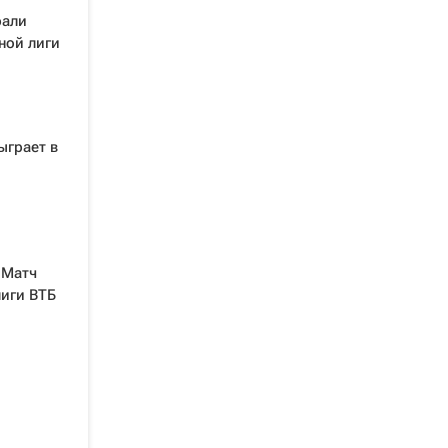
рали
ной лиги
ыграет в
 Матч
лиги ВТБ