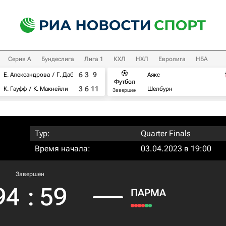
Серия А
Бундеслига
Лига 1
КХЛ
НХЛ
Евролига
НБА
6
3
9
Е. Александрова
Г. Дабровски
Аякс
Футбол
3
6
11
К. Гауфф
К. Макнейли
Шелбурн
Завершен
Тур:
Quarter Finals
Время начала:
03.04.2023 в 19:00
Завершен
94
:
59
ПАРМА