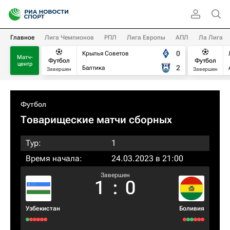
Главное
Лига Чемпионов
РПЛ
Лига Европы
АПЛ
Ла Лига
0
Крылья Советов
Матч-
Футбол
Футбол
центр
2
Балтика
Завершен
Завершен
Футбол
Товарищеские матчи сборных
Тур:
1
Время начала:
24.03.2023 в 21:00
Завершен
1
:
0
Узбекистан
Боливия