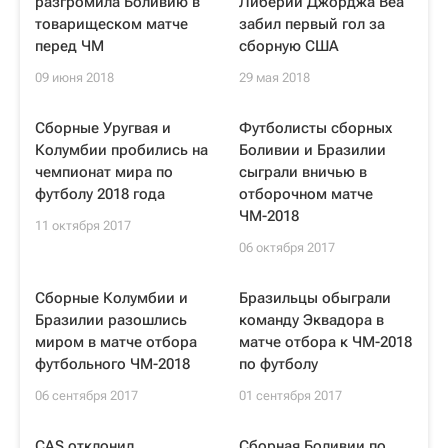
разгромила Боливию в
Либерии Джорджа Веа
товарищеском матче
забил первый гол за
перед ЧМ
сборную США
09 июня 2018
29 мая 2018
Сборные Уругвая и
Футболисты сборных
Колумбии пробились на
Боливии и Бразилии
чемпионат мира по
сыграли вничью в
футболу 2018 года
отборочном матче
ЧМ-2018
11 октября 2017
06 октября 2017
Сборные Колумбии и
Бразильцы обыграли
Бразилии разошлись
команду Эквадора в
миром в матче отбора
матче отбора к ЧМ-2018
футбольного ЧМ-2018
по футболу
06 сентября 2017
01 сентября 2017
CAS отклонил
Сборная Боливии по