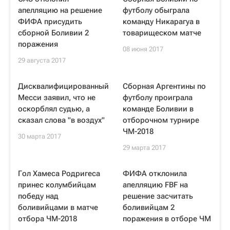
апелляцию на решение
футболу обыграла
ФИФА присудить
команду Никарагуа в
сборной Боливии 2
товарищеском матче
поражения
08 июня 2017
29 августа 2017
Дисквалифицированный
Сборная Аргентины по
Месси заявил, что не
футболу проиграла
оскорблял судью, а
команде Боливии в
сказал слова "в воздух"
отборочном турнире
ЧМ-2018
30 марта 2017
29 марта 2017
Гол Хамеса Родригеса
ФИФА отклонила
принес колумбийцам
апелляцию FBF на
победу над
решение засчитать
боливийцами в матче
боливийцам 2
отбора ЧМ-2018
поражения в отборе ЧМ