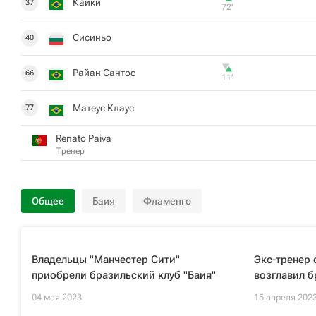
Кайки
37
72‎’‎
Сисиньо
40
Райан Сантос
66
11‎’‎
Матеус Клаус
77
Renato Paiva
Тренер
Общее
Баия
Фламенго
Владельцы "Манчестер Сити"
Экс-тренер
приобрели бразильский клуб "Баия"
возглавил б
04 мая 2023
15 апреля 202