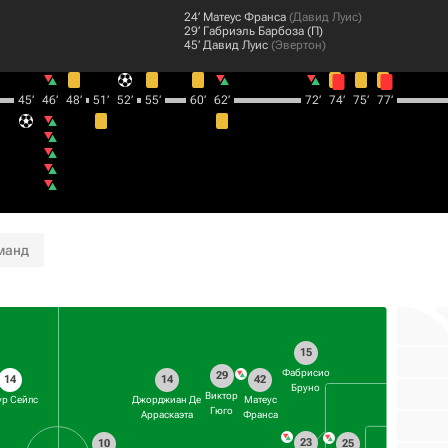
24‎’‎
Матеус Франса
(
Давид Луис
)
29‎’‎
Габриэль Барбоза
(П)
45‎’‎
Давид Луис
(
Эвертон
)
45‎’‎
46‎’‎
48‎’‎
51‎’‎
52‎’‎
55‎’‎
60‎’‎
62‎’‎
72‎’‎
74‎’‎
75‎’‎
77‎’‎
манд
15
Фабрисио
29
14
14
42
Бруно
Виктор
ур Сейлс
Джорджиан Де
Матеус
Гюго
Арраскаэта
Франса
23
10
25