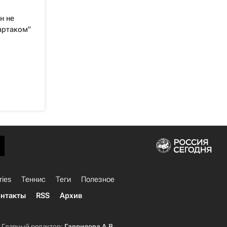
н не
артаком"
ries
Теннис
Теги
Полезное
нтакты
RSS
Архив
Главный редактор:
Гаврилова А.В.