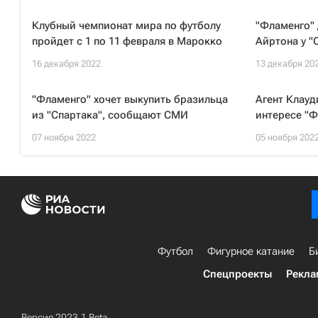
Клубный чемпионат мира по футболу
"Фламенго" 
пройдет с 1 по 11 февраля в Марокко
Айртона у "
16 декабря 2022
13 декабря 20
"Фламенго" хочет выкупить бразильца
Агент Клауд
из "Спартака", сообщают СМИ
интересе "Ф
07 ноября 2022
05 ноября 202
Футбол
Фигурное катание
Б
Спецпроекты
Рекла
Версия 2023.1 Beta