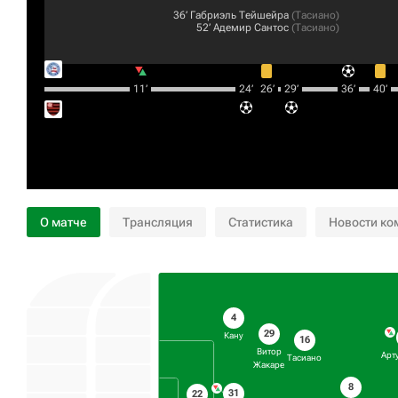
36‎’‎
Габриэль Тейшейра
(
Тасиано
)
52‎’‎
Адемир Сантос
(
Тасиано
)
11‎’‎
24‎’‎
26‎’‎
29‎’‎
36‎’‎
40‎’‎
О матче
Трансляция
Статистика
Новости ко
4
29
Кану
16
Витор
Арт
Тасиано
Жакаре
8
31
22