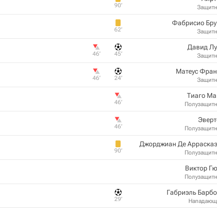
90‎’‎
Защит
Фабрисио Бру
62‎’‎
Защит
Давид Лу
46‎’‎
45‎’‎
Защит
Матеус Фран
46‎’‎
24‎’‎
Защит
Тиаго Ма
46‎’‎
Полузащит
Эверт
46‎’‎
Полузащит
Джорджиан Де Арраскаэ
90‎’‎
Полузащит
Виктор Г
Полузащит
Габриэль Барб
29‎’‎
Нападающ