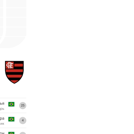
нья
25
арь
ра
4
ник
он