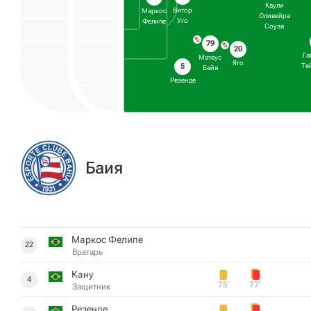
Каули
Витор
Маркос
Оливейра
Уго
Фелипе
Соуза
79
20
Га
Матеус
Яго
Те
5
Байя
Резенде
Баия
Маркос Фелипе
22
Вратарь
Кану
4
75‎’‎
77‎’‎
Защитник
Резенде