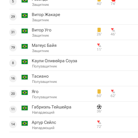
5
40‎’‎
74‎’‎
Защитник
Витор Жакаре
29
Защитник
Витор Уго
31
26‎’‎
46‎’‎
Защитник
Матеус Байя
79
11‎’‎
Защитник
Каули Оливейра Соуза
8
Полузащитник
Тасиано
16
Полузащитник
Яго
20
60‎’‎
62‎’‎
Полузащитник
Габриэль Тейшейра
11
36‎’‎
Нападающий
Артур Сейлс
14
72‎’‎
Нападающий