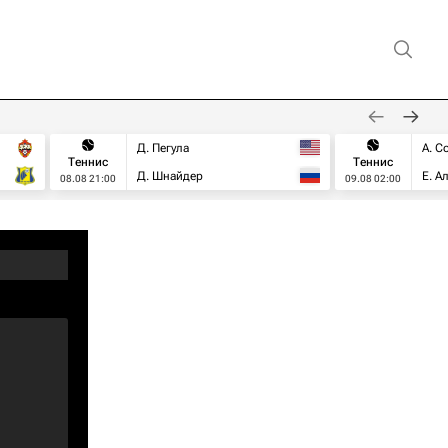
Д. Пегула
А. С
Теннис
Теннис
Д. Шнайдер
Е. А
08.08 21:00
09.08 02:00