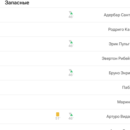
Запасные
Адербар Сант
46‎’‎
Родриго Ка
Эрик Пуль
46‎’‎
Эвертон Рибе
Бруно Энр
46‎’‎
Паб
Марин
Артуро Вид
51‎’‎
46‎’‎