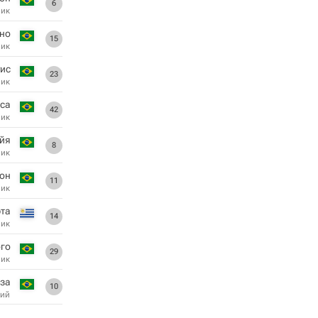
6
ник
но
15
ник
ис
23
ник
са
42
ник
йя
8
ник
он
11
ник
та
14
ник
юго
29
ник
оза
10
ий