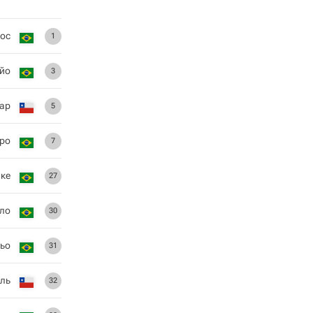
ос
1
йо
3
гар
5
йро
7
ике
27
ло
30
ьо
31
аль
32