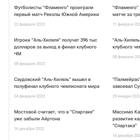
Футболисты "Фламенго" проиграли
"Фламенго" 
первый матч Рекопы Южной Америки
матче за тр
22 февраля 2023
11 февраля 20
Игроки "Аль-Хиляля" получат 396 тыс
"Аль-Хиляль
долларов за выход в финал клубного
клубного че
ЧМ
08 февраля 20
08 февраля 2023
Саудовский "Аль-Хиляль" вышел в
"Палмейрас"
полуфинал клубного чемпионата мира
завоевал С
04 февраля 2023
29 января 202
Мостовой считает, что в "Спартаке"
Массимо Ка
уже забыли Айртона
развитие ка
"Спартака"
16 декабря 2022
16 декабря 20