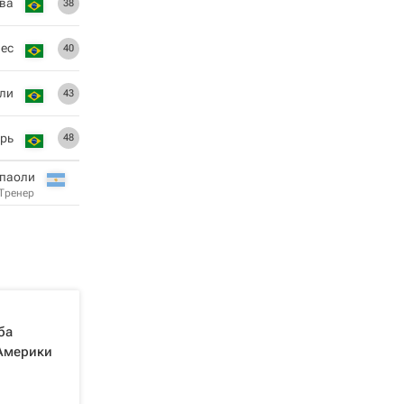
ва
38
вес
40
ли
43
орь
48
мпаоли
Тренер
ба
Америки