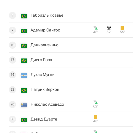
Габриэль Ксавье
3
Адемир Сантос
7
46‎’‎
52‎’‎
55‎’‎
Даниэльзиньо
10
Диего Роза
17
Лукас Мугни
19
Патрик Верхон
23
Николас Асеведо
26
62‎’‎
Дэвид Дуарте
33
48‎’‎