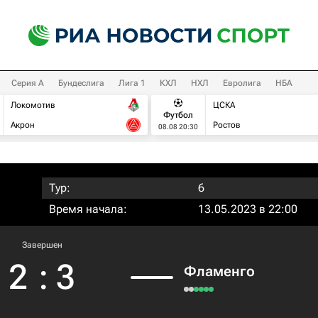
Серия А
Бундеслига
Лига 1
КХЛ
НХЛ
Евролига
НБА
Локомотив
ЦСКА
Футбол
Акрон
Ростов
08.08 20:30
Тур:
6
Время начала:
13.05.2023 в 22:00
Завершен
2
:
3
Фламенго