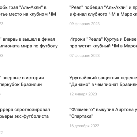
обыграл "Аль-Ахли" в
"Реал" победил "Аль-Ахли" и 
етье место на клубном ЧМ
в финал клубного ЧМ в Марок
23
09 февраля 2023
" впервые вышел в финал
Игроки "Реала" Куртуа и Бенз
мпионата мира по футболу
пропустят клубный ЧМ в Маро
23
07 февраля 2023
 впервые в истории
Уругвайский защитник переше
уперкубок Бразилии
"Динамо" в чемпионат Бразил
3
12 января 2023
ррера спрогнозировал
"Фламенго" выкупил Айртона у
рьеры экс-футболиста
"Спартака"
16 декабря 2022
22