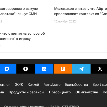
договорился о выкупе
Мележиков считает, что Айрто
Спартака", пишут СМИ
приостановит контракт со "Сп
22
12 ноября 2022
иньо ответил на вопрос об
ламенго" к игроку
2
иатлон
ЗОЖ
Хоккей
Авто/мото
Единоборства
Sport sto
ма
Продукты и сервисы
Пресс-центр
Об агентстве
Ко
Свидетельство о регистрации Эл № ФС77-57640