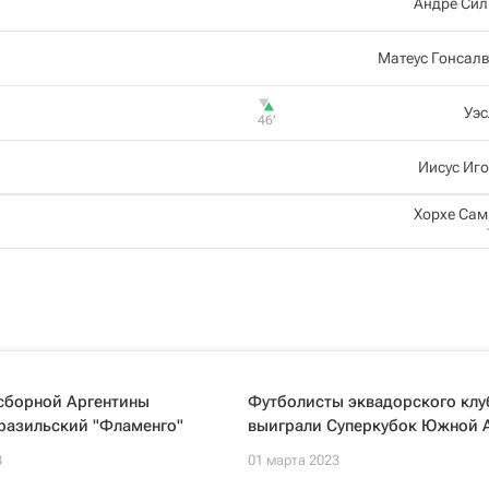
Андре Сил
Матеус Гонсал
Уэс
46‎’‎
Иисус Иг
Хорхе Са
 сборной Аргентины
Футболисты эквадорского клу
разильский "Фламенго"
выиграли Суперкубок Южной 
3
01 марта 2023