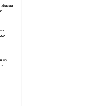
пробился
ко
ема
кко
л из
ии