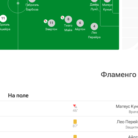
Давид
Габриэль
Матеус
Луис
Барбоза
Кунья
11
8
11
6
бриэль
Тиаго
4
йшейра
Эвертон
Айртон
Майя
Лео
Перейра
Фламенго
На поле
Матеус Ку
46‎’‎
Врат
Лео Перей
87‎’‎
Защит
Айрт