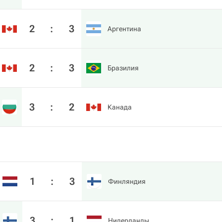
2
:
3
Аргентина
2
:
3
Бразилия
3
:
2
Канада
1
:
3
Финляндия
3
:
1
Нидерланды