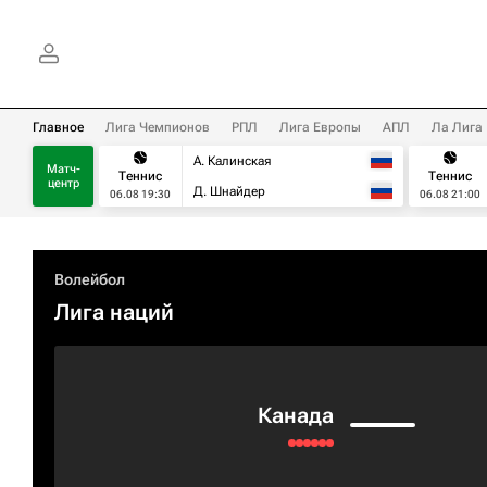
Главное
Лига Чемпионов
РПЛ
Лига Европы
АПЛ
Ла Лига
А. Калинская
Матч-
Теннис
Теннис
центр
Д. Шнайдер
06.08 19:30
06.08 21:00
Волейбол
Лига наций
Канада