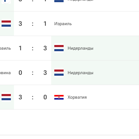
3
:
1
Израиль
1
:
3
раиль
Нидерланды
0
:
3
овина
Нидерланды
3
:
0
Хорватия