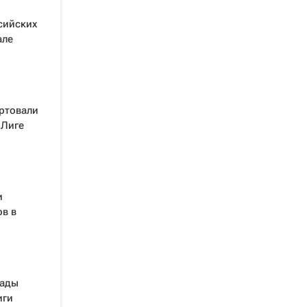
сийских
але
ртовали
 Лиге
и
в в
нады
иги