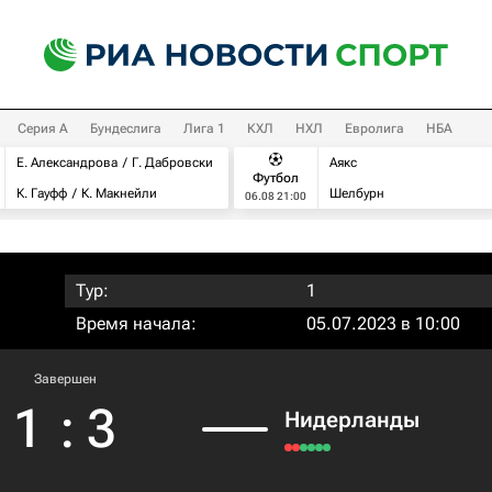
Серия А
Бундеслига
Лига 1
КХЛ
НХЛ
Евролига
НБА
Е. Александрова
Г. Дабровски
Аякс
Футбол
К. Гауфф
К. Макнейли
Шелбурн
06.08 21:00
Тур:
1
Время начала:
05.07.2023 в 10:00
Завершен
1
:
3
Нидерланды