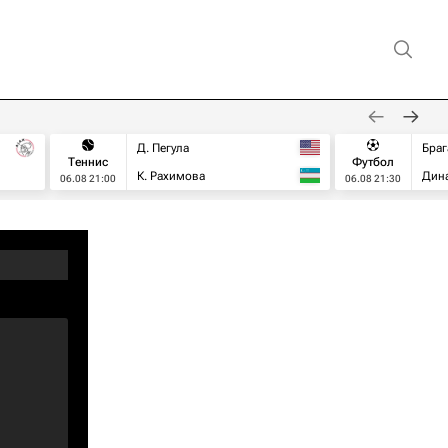
Д. Пегула
Браг
Теннис
Футбол
К. Рахимова
Дин
06.08 21:00
06.08 21:30