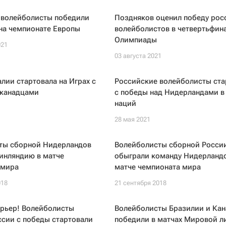
 волейболисты победили
Поздняков оценил победу рос
на чемпионате Европы
волейболистов в четвертьфин
Олимпиады
021
03 августа 2021
лии стартовала на Играх с
Российские волейболисты ста
 канадцами
с победы над Нидерландами в
наций
28 мая 2021
ты сборной Нидерландов
Волейболисты сборной Росси
инляндию в матче
обыграли команду Нидерландо
 мира
матче чемпионата мира
018
21 сентября 2018
арьер! Волейболисты
Волейболисты Бразилии и Ка
сии с победы стартовали
победили в матчах Мировой л