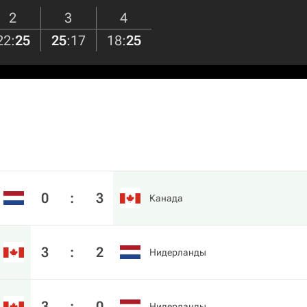
2
3
4
22
:
25
25
:
17
18
:
25
0
:
3
Канада
3
:
2
Нидерланды
3
:
0
Нидерланды