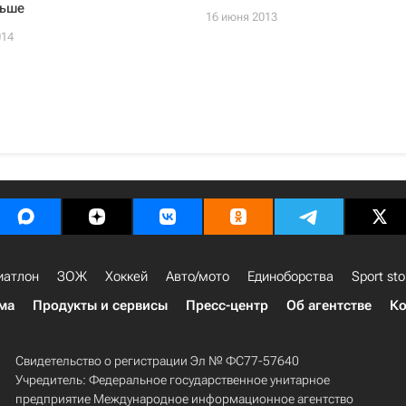
льше
16 июня 2013
014
иатлон
ЗОЖ
Хоккей
Авто/мото
Единоборства
Sport sto
ма
Продукты и сервисы
Пресс-центр
Об агентстве
Ко
Свидетельство о регистрации Эл № ФС77-57640
Учредитель: Федеральное государственное унитарное
предприятие Международное информационное агентство