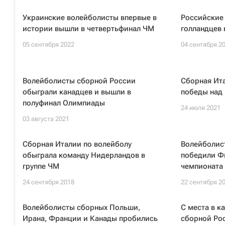
Украинские волейболисты впервые в
Российские
истории вышли в четвертьфинал ЧМ
голландцев 
05 сентября 2022
04 сентября 2
Волейболисты сборной России
Сборная Ита
обыграли канадцев и вышли в
победы над
полуфинал Олимпиады
24 июля 2021
03 августа 2021
Сборная Италии по волейболу
Волейболис
обыграла команду Нидерландов в
победили Ф
группе ЧМ
чемпионата
24 сентября 2018
22 сентября 2
Волейболисты сборных Польши,
С места в к
Ирана, Франции и Канады пробились
сборной Рос