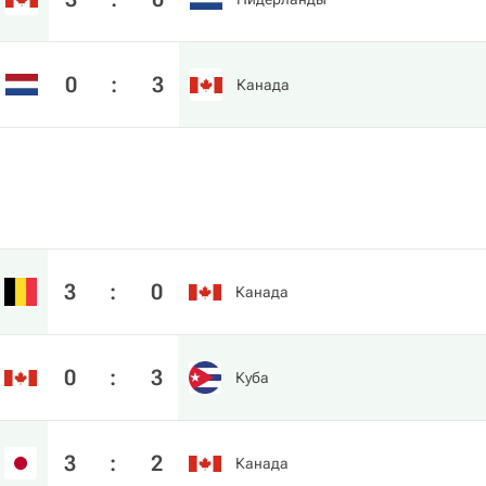
0
:
3
Канада
3
:
0
Канада
0
:
3
Куба
3
:
2
Канада