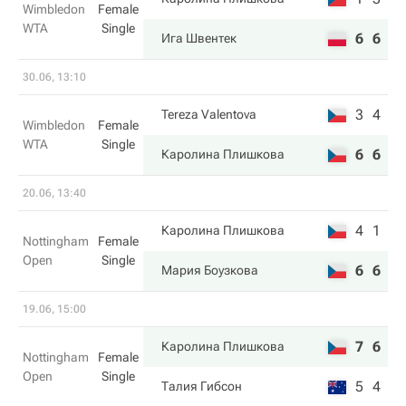
Wimbledon
Female
WTA
Single
6
6
Ига Швентек
30.06, 13:10
3
4
Tereza Valentova
Wimbledon
Female
WTA
Single
6
6
Каролина Плишкова
20.06, 13:40
4
1
Каролина Плишкова
Nottingham
Female
Open
Single
6
6
Мария Боузкова
19.06, 15:00
7
6
Каролина Плишкова
Nottingham
Female
Open
Single
5
4
Талия Гибсон