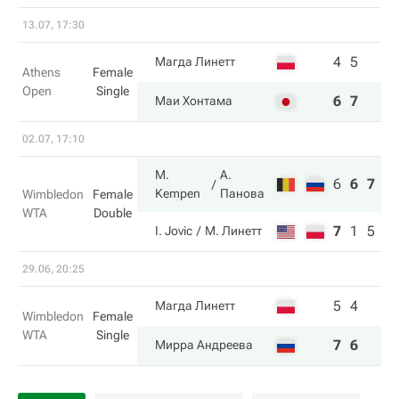
13.07, 17:30
4
5
Магда Линетт
Athens
Female
Open
Single
6
7
Маи Хонтама
02.07, 17:10
M.
А.
6
6
7
Kempen
Панова
Wimbledon
Female
WTA
Double
7
1
5
I. Jovic
М. Линетт
29.06, 20:25
5
4
Магда Линетт
Wimbledon
Female
WTA
Single
7
6
Мирра Андреева