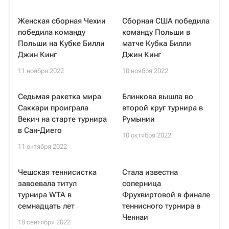
Женская сборная Чехии
Сборная США победила
победила команду
команду Польши в
Польши на Кубке Билли
матче Кубка Билли
Джин Кинг
Джин Кинг
11 ноября 2022
10 ноября 2022
Седьмая ракетка мира
Блинкова вышла во
Саккари проиграла
второй круг турнира в
Векич на старте турнира
Румынии
в Сан-Диего
10 октября 2022
11 октября 2022
Чешская теннисистка
Стала известна
завоевала титул
соперница
турнира WTA в
Фрухвиртовой в финале
семнадцать лет
теннисного турнира в
Ченнаи
18 сентября 2022