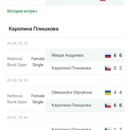
История встреч
Каролина Плишкова
05.08, 22:15
6
6
Мирра Андреева
National
Female
Bank Open
Single
0
2
Каролина Плишкова
03.08, 18:10
4
4
Oleksandra Oliynykova
National
Female
Bank Open
Single
6
6
Каролина Плишкова
02.07, 15:40
1
3
Каролина Плишкова