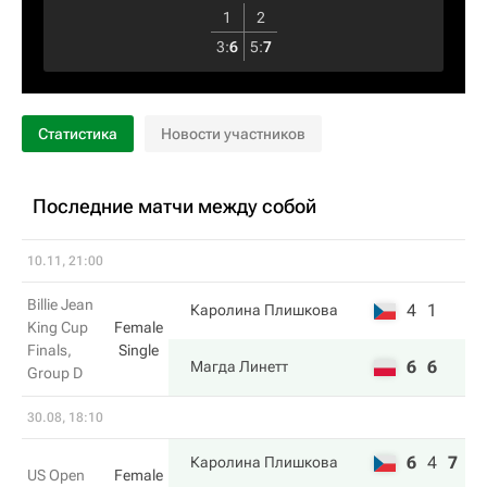
1
2
3
:
6
5
:
7
Статистика
Новости участников
Последние матчи между собой
10.11, 21:00
Billie Jean
4
1
Каролина Плишкова
King Cup
Female
Finals,
Single
6
6
Магда Линетт
Group D
30.08, 18:10
6
4
7
Каролина Плишкова
US Open
Female