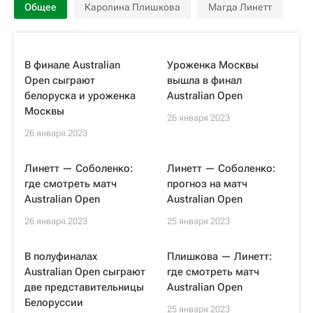
Общее
Каролина Плишкова
Магда Линетт
В финале Australian
Уроженка Москвы
Open сыграют
вышла в финал
белоруска и уроженка
Australian Open
Москвы
26 января 2023
26 января 2023
Линетт — Соболенко:
Линетт — Соболенко:
где смотреть матч
прогноз на матч
Australian Open
Australian Open
26 января 2023
25 января 2023
В полуфиналах
Плишкова — Линетт:
Australian Open сыграют
где смотреть матч
две представительницы
Australian Open
Белоруссии
25 января 2023