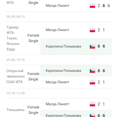
WTA
Single
2
6
6
Магда Линетт
20.09, 09:15
Турнир
2
1
Магда Линетт
WTA.
Female
Токио.
Single
Япония.
6
6
Каролина Плишкова
Хард
29.08, 18:15
6
6
Каролина Плишкова
Открытый
Female
чемпионат
Single
США WTA
2
1
Магда Линетт
14.10, 11:30
2
1
Магда Линетт
Female
Тяньцзинь
Single
6
6
Каролина Плишкова