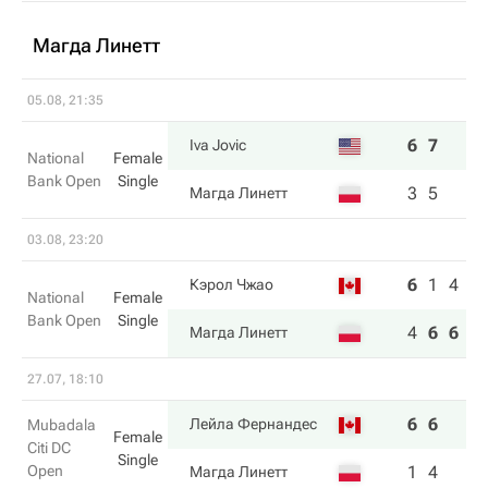
Магда Линетт
05.08, 21:35
6
7
Iva Jovic
National
Female
Bank Open
Single
3
5
Магда Линетт
03.08, 23:20
6
1
4
Кэрол Чжао
National
Female
Bank Open
Single
4
6
6
Магда Линетт
27.07, 18:10
6
6
Лейла Фернандес
Mubadala
Female
Citi DC
Single
Open
1
4
Магда Линетт