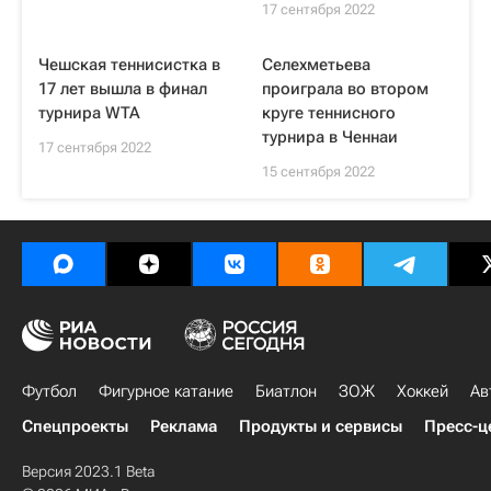
17 сентября 2022
Чешская теннисистка в
Селехметьева
17 лет вышла в финал
проиграла во втором
турнира WTA
круге теннисного
турнира в Ченнаи
17 сентября 2022
15 сентября 2022
Футбол
Фигурное катание
Биатлон
ЗОЖ
Хоккей
Ав
Спецпроекты
Реклама
Продукты и сервисы
Пресс-ц
Версия 2023.1 Beta