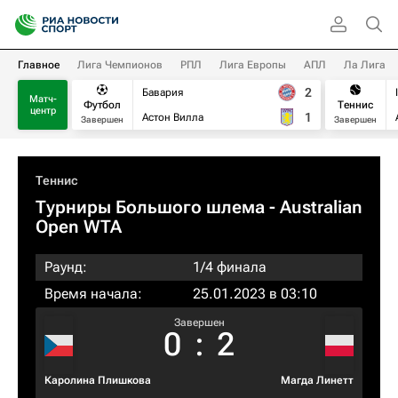
Главное
Лига Чемпионов
РПЛ
Лига Европы
АПЛ
Ла Лига
2
Бавария
Матч-
Футбол
Теннис
центр
1
Астон Вилла
Завершен
Завершен
Теннис
Турниры Большого шлема
- Australian
Open WTA
Раунд:
1/4 финала
Время начала:
25.01.2023 в 03:10
Завершен
0
:
2
Каролина Плишкова
Магда Линетт