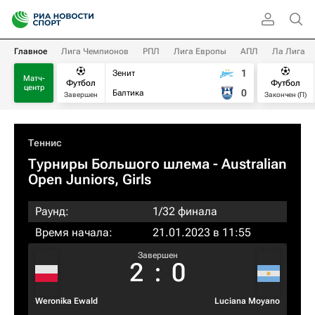
Главное
Лига Чемпионов
РПЛ
Лига Европы
АПЛ
Ла Лига
1
Зенит
Матч-
Футбол
Футбол
центр
0
Балтика
Завершен
Закончен (П)
Теннис
Турниры Большого шлема
- Australian
Open Juniors, Girls
Раунд:
1/32 финала
Время начала:
21.01.2023 в 11:55
Завершен
2
:
0
Weronika Ewald
Luciana Moyano