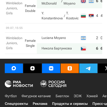
6
6
Wimbledon
McDonald
Moyano
Female
Juniors,
Double
Girls
Y.
T.
4
4
Konstantinova
Kostovic
09.07, 15:55
2
0
Luciana Moyano
Wimbledon
Female
Juniors,
Single
Girls
6
6
Никола Бартункова
Футбол
Фигурное катание
Биатлон
ЗОЖ
Хоккей
Ав
Спецпроекты
Реклама
Продукты и сервисы
Пресс-ц