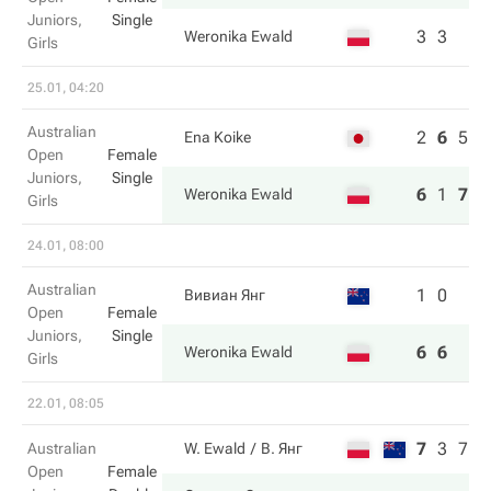
Juniors,
Single
3
3
Weronika Ewald
Girls
25.01, 04:20
Australian
2
6
5
Ena Koike
Open
Female
Juniors,
Single
6
1
7
Weronika Ewald
Girls
24.01, 08:00
Australian
1
0
Вивиан Янг
Open
Female
Juniors,
Single
6
6
Weronika Ewald
Girls
22.01, 08:05
7
3
7
Australian
W. Ewald
В. Янг
Open
Female