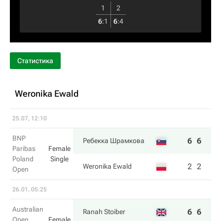
1
2
6
:
1
6
:
4
Статистика
Weronika Ewald
25.07, 12:10
BNP
6
6
Ребекка Шрамкова
Paribas
Female
Poland
Single
2
2
Weronika Ewald
Open
26.01, 05:25
Australian
6
6
Ranah Stoiber
Open
Female