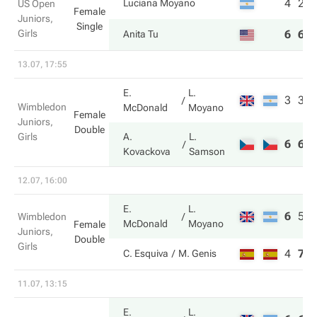
4
2
Luciana Moyano
US Open
Female
Juniors,
Single
Girls
6
6
Anita Tu
13.07, 17:55
E.
L.
3
3
Wimbledon
McDonald
Moyano
Female
Juniors,
Double
Girls
A.
L.
6
6
Kovackova
Samson
12.07, 16:00
E.
L.
6
5
Wimbledon
McDonald
Moyano
Female
Juniors,
Double
Girls
4
7
C. Esquiva
M. Genis
11.07, 13:15
E.
L.