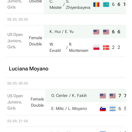
Juniors,
Double
C.
S.
6
6
10
Girls
Mester
Zhiyenbayeva
08.09, 00:50
6
6
K. Hui
E. Yu
US Open
Female
Juniors,
Double
W.
R.
Girls
2
2
Ewald
Mortensen
Luciana Moyano
06.09, 00:55
7
7
O. Center
K. Fakih
US Open
Female
Juniors,
Double
Girls
6
5
E. Milic
L. Moyano
03.09, 21:50