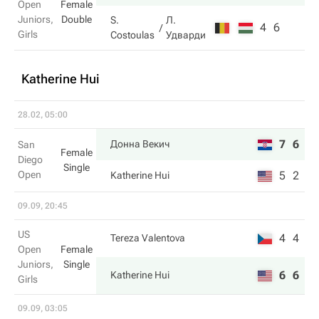
Open
Female
Juniors,
Double
S.
Л.
4
6
Girls
Costoulas
Удварди
Katherine Hui
28.02, 05:00
7
6
Донна Векич
San
Female
Diego
Single
Open
5
2
Katherine Hui
09.09, 20:45
US
4
4
Tereza Valentova
Open
Female
Juniors,
Single
6
6
Katherine Hui
Girls
09.09, 03:05