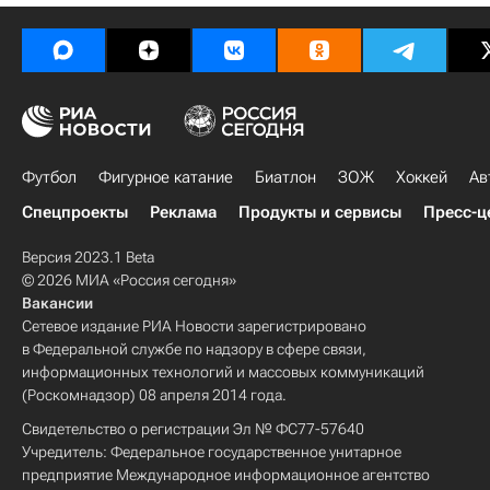
Футбол
Фигурное катание
Биатлон
ЗОЖ
Хоккей
Ав
Спецпроекты
Реклама
Продукты и сервисы
Пресс-ц
Версия 2023.1 Beta
© 2026 МИА «Россия сегодня»
Вакансии
Сетевое издание РИА Новости зарегистрировано
в Федеральной службе по надзору в сфере связи,
информационных технологий и массовых коммуникаций
(Роскомнадзор) 08 апреля 2014 года.
Свидетельство о регистрации Эл № ФС77-57640
Учредитель: Федеральное государственное унитарное
предприятие Международное информационное агентство