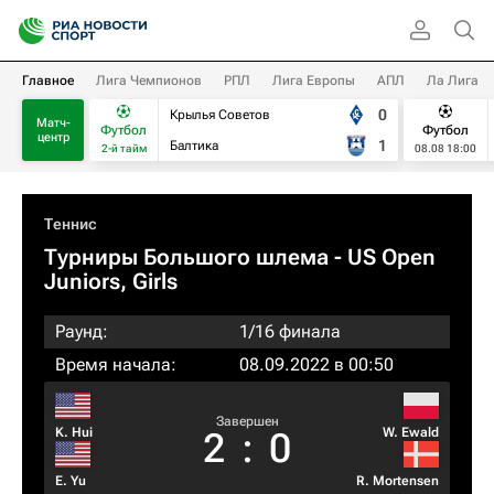
Главное
Лига Чемпионов
РПЛ
Лига Европы
АПЛ
Ла Лига
0
Крылья Советов
Матч-
Футбол
Футбол
центр
1
Балтика
2-й тайм
08.08 18:00
Теннис
Турниры Большого шлема
- US Open
Juniors, Girls
Раунд:
1/16 финала
Время начала:
08.09.2022 в 00:50
Завершен
K. Hui
W. Ewald
2
:
0
E. Yu
R. Mortensen