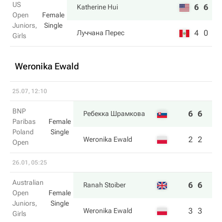
US
6
6
Katherine Hui
Open
Female
Juniors,
Single
4
0
Луччана Перес
Girls
Weronika Ewald
25.07, 12:10
BNP
6
6
Ребекка Шрамкова
Paribas
Female
Poland
Single
2
2
Weronika Ewald
Open
26.01, 05:25
Australian
6
6
Ranah Stoiber
Open
Female
Juniors,
Single
3
3
Weronika Ewald
Girls