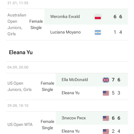
21.01, 11:55
Australian
6
6
Weronika Ewald
Open
Female
Juniors,
Single
1
4
Luciana Moyano
Girls
Eleana Yu
04.09, 20:00
7
6
Ella McDonald
US Open
Female
Juniors, Girls
Single
5
3
Eleana Yu
29.08, 18:10
6
6
Элисон Риск
Female
US Open WTA
Single
2
4
Eleana Yu