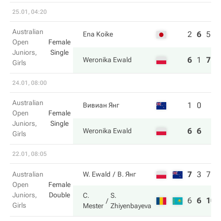
25.01, 04:20
Australian
2
6
5
Ena Koike
Open
Female
Juniors,
Single
6
1
7
Weronika Ewald
Girls
24.01, 08:00
Australian
1
0
Вивиан Янг
Open
Female
Juniors,
Single
6
6
Weronika Ewald
Girls
22.01, 08:05
7
3
7
Australian
W. Ewald
В. Янг
Open
Female
Juniors,
Double
C.
S.
6
6
10
Girls
Mester
Zhiyenbayeva